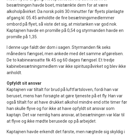
besætningen havde boet, mistænkte dem for at være
alkoholpåvirket. Da norsk politi 30 minutter før flyets planlagte
afgang kl. 05.45 anholdte de fire besætningsmedlemmer
ombord på flyet, så viste det sig, at mistanken var god nok.
Kaptajnen havde en promille på 0,54 og styrmanden havde en
promille på 1,35.
I denne uge faldt der dom i sagen. Styrmanden fik seks
måneders fængsel, men ankede med det samme afgørelsen.
De to kabineansatte fik 45 og 60 dages fængsel. Et tredje
kabinebesætningsmedlem var ikke spirituspåvirket og blev ikke
anholdt.
Opfyldt sit ansvar
Kaptajnen var tiltalt for brud på luftfartsloven, fordi han var
beruset, mens han forsøgte at gøre tjeneste på et fly. Han var
også tiltalt for at have drukket alkohol mindre end otte timer før
han skulle flyve og for ikke at have opfyldt sit ansvar som
kaptajn. Det var nemlig hans ansvar, at besætningen var klar til
at flyve og ikke mødte berusede op på arbejdet.
Kaptajnen havde erkendt det første, men nægtede sig skyldig i