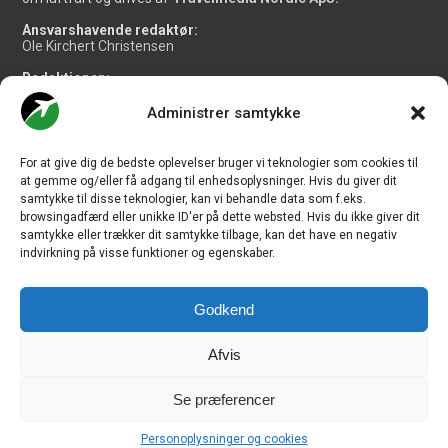
Ansvarshavende redaktør:
Ole Kirchert Christensen
Redaktionen:
Christian Granhøj Skouboe
Henrik Baumgarten
Administrer samtykke
Danny Longhi Andreasen
Mathias Majlund Laursen
For at give dig de bedste oplevelser bruger vi teknologier som cookies til
Salg og jobannoncer:
at gemme og/eller få adgang til enhedsoplysninger. Hvis du giver dit
salg@travelmedianordic.com
samtykke til disse teknologier, kan vi behandle data som f.eks.
browsingadfærd eller unikke ID'er på dette websted. Hvis du ikke giver dit
samtykke eller trækker dit samtykke tilbage, kan det have en negativ
Vi tager ansvar for indholdet og er tilmeldt
indvirkning på visse funktioner og egenskaber.
Godkend
Siden er udviklet af
JHV Media Consult.
Afvis
Se præferencer
Travelmedia Nordic ApS | Majsmarken 1 | DK-9500 Hobro | Denmark |
Personoplysninger og cookies
CVR-nr.: 34 20 20 87 © Copyright 2010-2026 - CHECK-IN.dk