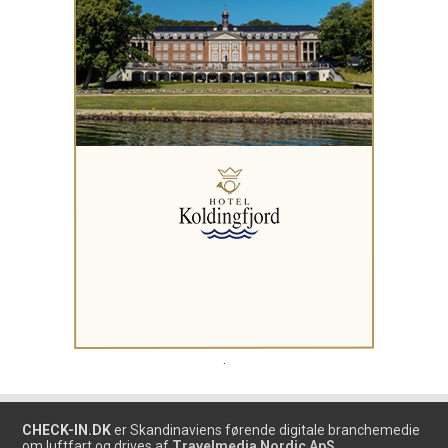
.
CHECK-IN.DK
er Skandinaviens førende digitale branchemedie
om luftfart og drives af
Travelmedia Nordic ApS.