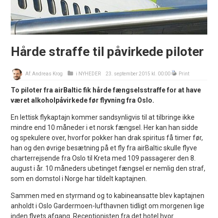
Hårde straffe til påvirkede piloter
Af:
Andreas Krog
i
NYHEDER
23. september 2015 kl. 00:00
Print
To piloter fra airBaltic fik hårde fængselsstraffe for at have
været alkoholpåvirkede før flyvning fra Oslo.
En lettisk flykaptajn kommer sandsynligvis til at tilbringe ikke
mindre end 10 måneder i et norsk fængsel. Her kan han sidde
og spekulere over, hvorfor pokker han drak spiritus få timer før,
han og den øvrige besætning på et fly fra airBaltic skulle flyve
charterrejsende fra Oslo til Kreta med 109 passagerer den 8.
august i år. 10 måneders ubetinget fængsel er nemlig den straf,
som en domstol i Norge har tildelt kaptajnen.
Sammen med en styrmand og to kabineansatte blev kaptajnen
anholdt i Oslo Gardermoen-lufthavnen tidligt om morgenen lige
inden flyets afgang. Receptionisten fra det hotel hvor