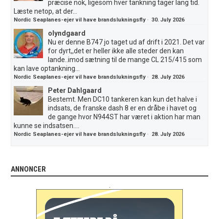
præcise nok, ligesom hver tankning tager lang tid.
Læste netop, at der...
Nordic Seaplanes-ejer vil have brandslukningsfly
·
30. July 2026
olyndgaard
Nu er denne B747 jo taget ud af drift i 2021. Det var
for dyrt,,det er heller ikke alle steder den kan
lande..imod sætning til de mange CL 215/415 som
kan lave optankning...
Nordic Seaplanes-ejer vil have brandslukningsfly
·
28. July 2026
Peter Dahlgaard
Bestemt. Men DC10 tankeren kan kun det halve i
indsats, de franske dash 8 er en dråbe i havet og
de gange hvor N944ST har været i aktion har man
kunne se indsatsen....
Nordic Seaplanes-ejer vil have brandslukningsfly
·
28. July 2026
ANNONCER
.