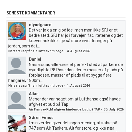
SENESTE KOMMENTARER
olyndgaard
Det var jo da en giod ide, men mon ikke SFJ er et
bedre sted..SFJ har jo i forvejen faciliteterne og det
kræver nok ikke lige så store investeringer på
jorden, som det...
Narsarsuaq får sin lufthavn tilbage
·
4. August 2026
Daniel
Narsarsuaq ville være et perfekt sted at parkere de
nyindkøbte P8 Poseidon, der er masser af plads på
forpladsen, masser af plads til at bygge flere
hangarer, 1800m...
Narsarsuaq får sin lufthavn tilbage
·
1. August 2026
Allan
Mener der var noget om at Lufthansa også havde
afgivet et bud på Tap
Air France-KLM afgiver bindende bud på TAP
·
30. July 2026
Søren Fønss
I min verden giver det ingen mening, at satse på
747 som Air Tankers. Alt for store, og ikke nær