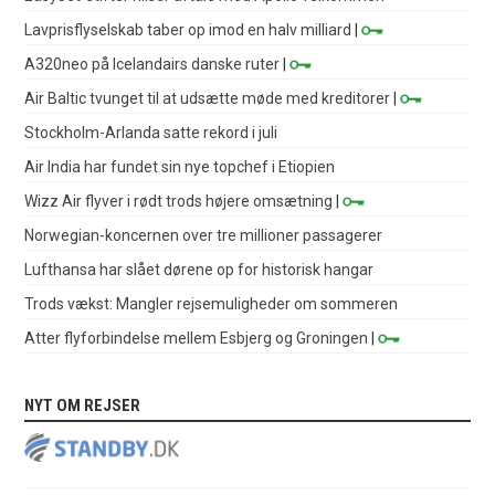
Lavprisflyselskab taber op imod en halv milliard
|
A320neo på Icelandairs danske ruter
|
Air Baltic tvunget til at udsætte møde med kreditorer
|
Stockholm-Arlanda satte rekord i juli
Air India har fundet sin nye topchef i Etiopien
Wizz Air flyver i rødt trods højere omsætning
|
Norwegian-koncernen over tre millioner passagerer
Lufthansa har slået dørene op for historisk hangar
Trods vækst: Mangler rejsemuligheder om sommeren
Atter flyforbindelse mellem Esbjerg og Groningen
|
NYT OM REJSER