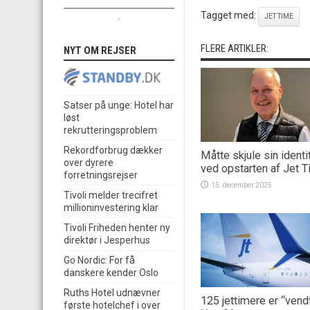
Tagget med:
.
JET TIME
FLERE ARTIKLER:
NYT OM REJSER
Satser på unge: Hotel har
løst
rekrutteringsproblem
Rekordforbrug dækker
Måtte skjule sin identi
over dyrere
ved opstarten af Jet 
forretningsrejser
15. december 2025
Tivoli melder trecifret
millioninvestering klar
Tivoli Friheden henter ny
direktør i Jesperhus
Go Nordic: For få
danskere kender Oslo
Ruths Hotel udnævner
125 jettimere er “vend
første hotelchef i over