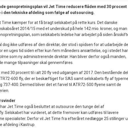
nde genopretningsplan vil Jet Time reducere flåden med 30 procent
 i den tekniske afdeling som følge af outsourcing.
t Time kæmper for at få bragt selskabet på rette kurs. Det danske
gnskabsåret 2014/15 med et underskud på hele 142 mio. kroner, og man
nopretningsplan, som selskabets ledelse har arbejdet på siden årsskift
dog ikke udføres af den direktør, der stod i spidsen for at udarbejde de
or en uges tid siden efter kun fem måneders ansættelse, og i stedet har
olme som ny administrerende direktør. Han bliver derfor også manden,
r de mange tilpasninger skal gennemføres.
t med 30 procent til i alt 20 fly ved udgangen af 2017. Den bestående de
 ATR72-600 fly, der er beskæftiget for SAS samt selskabets fly af typern
 737-400. Dermed bliver det et farvel til ATR72-500 flyene samt de
erien.
orsvinder
har Jet Time også besluttet at outsource den tunge del af
fly. Selskabet har vurderet, at dette fremover kan udføres til lavere
 specialister. Derfor vil Jet Time fra efteråret nedlægge 25 stillinger 
e afdeling i Kastrup.