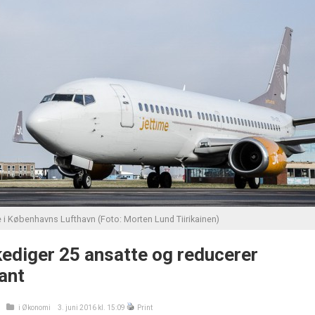
e i Københavns Lufthavn (Foto: Morten Lund Tiirikainen)
kediger 25 ansatte og reducerer
ant
i
Økonomi
3. juni 2016 kl. 15:09
Print