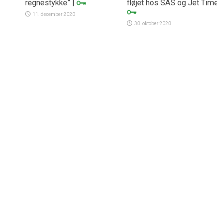
regnestykke”
|
fløjet hos SAS og Jet Tim
11. december 2020
30. oktober 2020