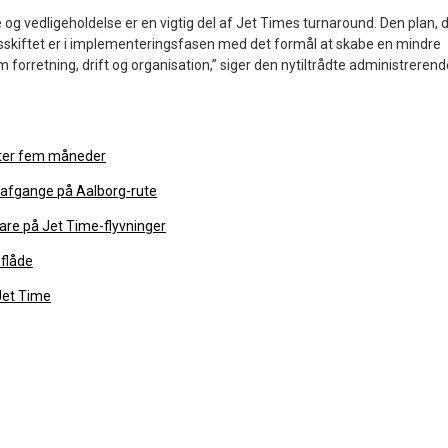
e og vedligeholdelse er en vigtig del af Jet Times turnaround. Den plan, 
rsskiftet er i implementeringsfasen med det formål at skabe en mindre
orretning, drift og organisation,” siger den nytiltrådte administrerend
fter fem måneder
afgange på Aalborg-rute
are på Jet Time-flyvninger
-flåde
Jet Time