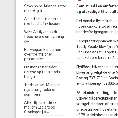
Stockholm-Arlanda satte
Som et led i en omfatte
rekord i juli
og afskedige 25 ansatte
Air India har fundet sin
Det danske flyselskab Je
nye topchef i Etiopien
flyselskab kom ud af re
Wizz Air flyver i rødt
har derfor igangsat en ge
trods højere omsætning
|
Genopretningsplanen skal 
Teddy Zebitz blev fyret f
Norwegian-koncernen
Jet Time ansat Jørgen H
over tre millioner
der skal føre kniven, nå
passagerer
Flyflåden bliver reducere
Lufthansa har slået
dørene op for historisk
bliver angiveligt de otte
hangar
Boeing 737-700 og Boeing
ældste Boeing-fly i 300-s
Trods vækst: Mangler
rejsemuligheder om
25 tekniske stillinger f
sommeren
Udover flådereduktionen 
Atter flyforbindelse
vedligeholdelsen af sine 
mellem Esbjerg og
omkostninger hos eksterne
Groningen
|
af 78 i selskabets teknisk