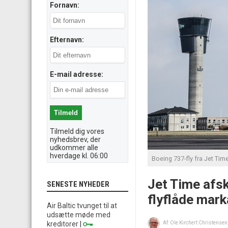
Fornavn:
Efternavn:
E-mail adresse:
Tilmeld dig vores
nyhedsbrev, der
udkommer alle
hverdage kl. 06:00
Boeing 737-fly fra Jet Tim
Jet Time afs
SENESTE NYHEDER
flyflåde mark
Air Baltic tvunget til at
udsætte møde med
kreditorer
|
Af:
Ole Kirchert Christensen