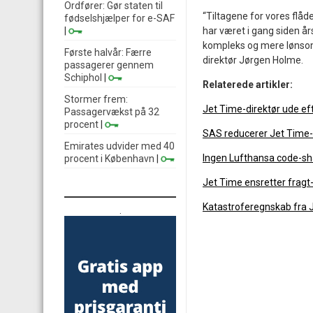
Ordfører: Gør staten til
“Tiltagene for vores flåd
fødselshjælper for e-SAF
|
har været i gang siden å
kompleks og mere lønsom f
Første halvår: Færre
direktør Jørgen Holme.
passagerer gennem
Schiphol
|
Relaterede artikler:
Stormer frem:
Jet Time-direktør ude e
Passagervækst på 32
procent
|
SAS reducerer Jet Time-
Emirates udvider med 40
Ingen Lufthansa code-sh
procent i København
|
Jet Time ensretter fragt
Katastroferegnskab fra 
.