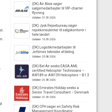
(DK) Air Alsie søger
salgsmedarbejder til VIP-charter
flyvning
Udløber: 01.09.2026
(DK) Jysk Rejsebureau søger
rejsekonsulenter til salgskontorer i
et.
hele landet
n.
Udløber: 10.09.2026
(DK) Logistikmedarbejder til
Jettimes tekniske afdeling
Udløber: 20.08.2026
l
(DK) Bel Air seeks EASA AML
e
certified Helicopter Technicians –
AW189 or AW139 Helicopters – B1.3
Udløber: 25.08.2026
(DK) Emirates Holiday seeks a
Senior Travel Consultant – Denmark
Udløber: 01.09.2026
ud
(DK) CPH søger en Safety Risk
Management Koordinator