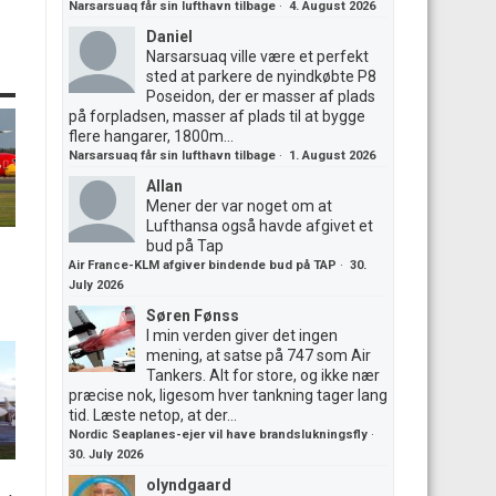
Narsarsuaq får sin lufthavn tilbage
·
4. August 2026
Daniel
Narsarsuaq ville være et perfekt
sted at parkere de nyindkøbte P8
Poseidon, der er masser af plads
på forpladsen, masser af plads til at bygge
flere hangarer, 1800m...
Narsarsuaq får sin lufthavn tilbage
·
1. August 2026
Allan
Mener der var noget om at
Lufthansa også havde afgivet et
bud på Tap
Air France-KLM afgiver bindende bud på TAP
·
30.
July 2026
Søren Fønss
I min verden giver det ingen
mening, at satse på 747 som Air
Tankers. Alt for store, og ikke nær
præcise nok, ligesom hver tankning tager lang
tid. Læste netop, at der...
Nordic Seaplanes-ejer vil have brandslukningsfly
·
30. July 2026
olyndgaard