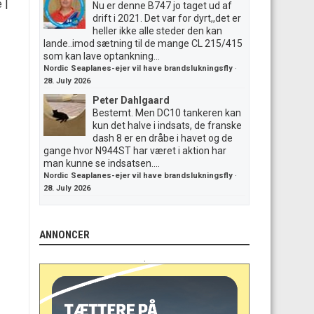
e
|
Nu er denne B747 jo taget ud af
drift i 2021. Det var for dyrt,,det er
heller ikke alle steder den kan
lande..imod sætning til de mange CL 215/415
som kan lave optankning...
Nordic Seaplanes-ejer vil have brandslukningsfly
·
28. July 2026
Peter Dahlgaard
Bestemt. Men DC10 tankeren kan
kun det halve i indsats, de franske
dash 8 er en dråbe i havet og de
gange hvor N944ST har været i aktion har
man kunne se indsatsen....
Nordic Seaplanes-ejer vil have brandslukningsfly
·
28. July 2026
ANNONCER
.