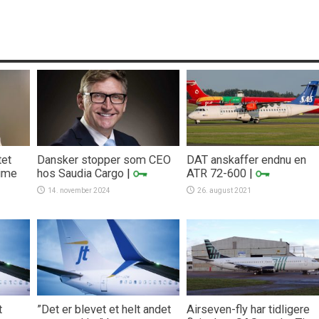
tet
Dansker stopper som CEO
DAT anskaffer endnu en
Time
hos Saudia Cargo
|
ATR 72-600
|
14. november 2024
26. august 2021
t
”Det er blevet et helt andet
Airseven-fly har tidligere