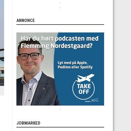
.
.
ANNONCE
.
.
JOBMARKED