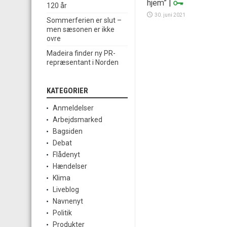
hjem”
|
120 år
30. juni 2021
Sommerferien er slut –
men sæsonen er ikke
ovre
Madeira finder ny PR-
repræsentant i Norden
KATEGORIER
Anmeldelser
Arbejdsmarked
Bagsiden
Debat
Flådenyt
Hændelser
Klima
Liveblog
Navnenyt
Politik
Produkter