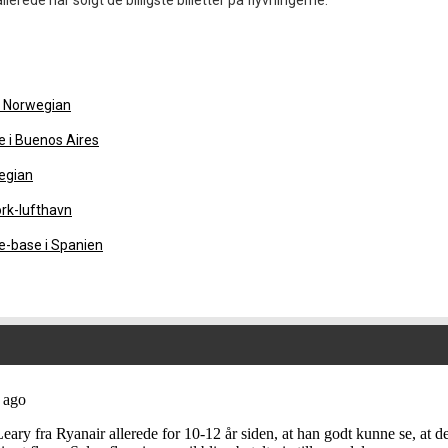
llerede har solgt de billigste billetter på flyvningerne.
d Norwegian
e i Buenos Aires
wegian
rk-lufthavn
e-base i Spanien