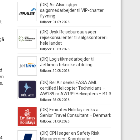
(DK) Air Alsie søger
salgsmedarbejder til VIP-charter
flyvning
t
Udløber: 01.09.2026
(DK) Jysk Rejsebureau søger
rejsekonsulenter til salgskontorer i
 gå
hele landet
Udløber: 10.09.2026
(DK) Logistikmedarbejder til
Jettimes tekniske afdeling
ed
Udløber: 20.08.2026
en
(DK) Bel Air seeks EASA AML
e,
certified Helicopter Technicians –
AW189 or AW139 Helicopters – B1.3
Udløber: 25.08.2026
(DK) Emirates Holiday seeks a
Senior Travel Consultant – Denmark
Udløber: 01.09.2026
(DK) CPH søger en Safety Risk
14
Management Koordinator