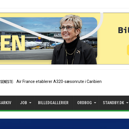
SENESTE:
EasyJet-stifter hilser aftale
SARKIV
JOB
BILLEDGALLERIER
ORDBOG
STANDBY.DK