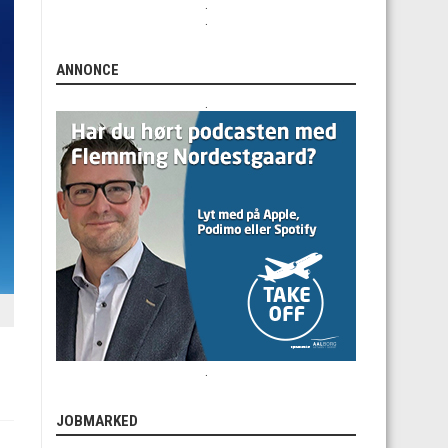
.
.
ANNONCE
.
.
JOBMARKED