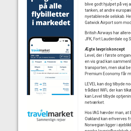
blive godt hjulpet på vej 
tanken, at andre europæi
nyetablerede selskab. Her v
Gatwick Airport som mod
British Airways har aller
JFK, Fort Lauderdale og 
Ægte lavpriskoncept
Level, der i første omgang 
en vis grad kan sammenl
transporten, men skal be
Premium Economy får man
LEVEL kan dog tilbyde noge
trådløst WiFi, der kan til
kan Level tilbyde optjenin
netværket.
Hos IAG hævder man, at bi
Oakland kan erhverves fra
Norwegian ligger i øjebli