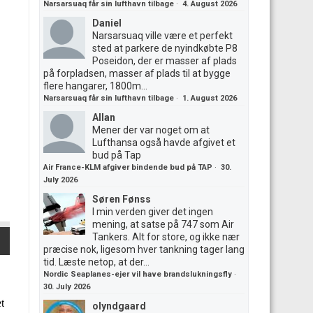
Narsarsuaq får sin lufthavn tilbage
·
4. August 2026
Daniel
Narsarsuaq ville være et perfekt
sted at parkere de nyindkøbte P8
Poseidon, der er masser af plads
på forpladsen, masser af plads til at bygge
flere hangarer, 1800m...
Narsarsuaq får sin lufthavn tilbage
·
1. August 2026
Allan
Mener der var noget om at
Lufthansa også havde afgivet et
bud på Tap
Air France-KLM afgiver bindende bud på TAP
·
30.
July 2026
Søren Fønss
I min verden giver det ingen
mening, at satse på 747 som Air
Tankers. Alt for store, og ikke nær
præcise nok, ligesom hver tankning tager lang
tid. Læste netop, at der...
Nordic Seaplanes-ejer vil have brandslukningsfly
·
30. July 2026
olyndgaard