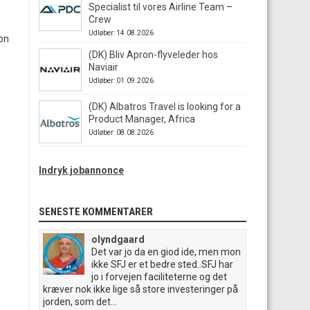
Specialist til vores Airline Team –
Crew
Udløber: 14.08.2026
don
(DK) Bliv Apron-flyveleder hos
Naviair
Udløber: 01.09.2026
(DK) Albatros Travel is looking for a
Product Manager, Africa
Udløber: 08.08.2026
Indryk jobannonce
SENESTE KOMMENTARER
olyndgaard
Det var jo da en giod ide, men mon
ikke SFJ er et bedre sted..SFJ har
jo i forvejen faciliteterne og det
kræver nok ikke lige så store investeringer på
jorden, som det...