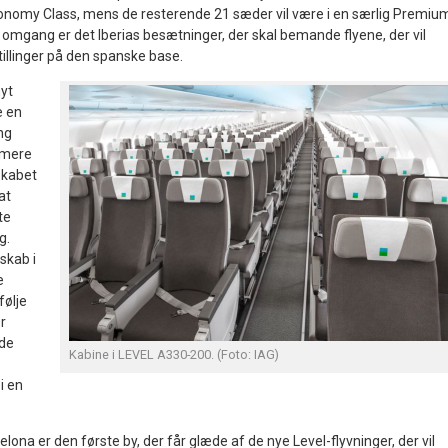
conomy Class, mens de resterende 21 sæder vil være i en særlig Premiu
 omgang er det Iberias besætninger, der skal bemande flyene, der vil
illinger på den spanske base.
yt
e en
ng
 mere
skabet
at
te
g.
skab i
e
følje
r
nde
Kabine i LEVEL A330-200. (Foto: IAG)
i en
lona er den første by, der får glæde af de nye Level-flyvninger, der vil