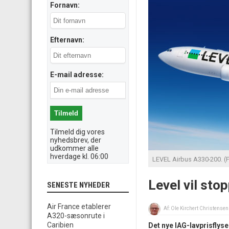
Fornavn:
Efternavn:
E-mail adresse:
Tilmeld dig vores
nyhedsbrev, der
udkommer alle
hverdage kl. 06:00
LEVEL Airbus A330-200. (F
Level vil st
SENESTE NYHEDER
Air France etablerer
Af:
Ole Kirchert Christensen
A320-sæsonrute i
Caribien
Det nye IAG-lavprisflys