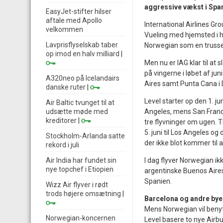
aggressive vækst i Span
EasyJet-stifter hilser
aftale med Apollo
International Airlines Gro
velkommen
Vueling med hjemsted i he
Lavprisflyselskab taber
Norwegian som en trussel
op imod en halv milliard
|
Men nu er IAG klar til at 
på vingerne i løbet af j
A320neo på Icelandairs
Aires samt Punta Cana i
danske ruter
|
Level starter op den 1. j
Air Baltic tvunget til at
udsætte møde med
Angeles, mens San Franci
kreditorer
|
tre flyvninger om ugen. 
5. juni til Los Angeles og
Stockholm-Arlanda satte
der ikke blot kommer til a
rekord i juli
Air India har fundet sin
I dag flyver Norwegian ik
nye topchef i Etiopien
argentinske Buenos Aires 
Spanien.
Wizz Air flyver i rødt
trods højere omsætning
|
Barcelona og andre bye
Mens Norwegian vil benyt
Norwegian-koncernen
Level basere to nye Airbu