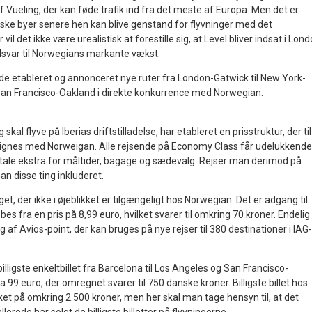
af Vueling, der kan føde trafik ind fra det meste af Europa. Men det er
ske byer senere hen kan blive genstand for flyvninger med det
il det ikke være urealistisk at forestille sig, at Level bliver indsat i Lon
svar til Norwegians markante vækst.
ede etableret og annonceret nye ruter fra London-Gatwick til New York-
San Francisco-Oakland i direkte konkurrence med Norwegian.
skal flyve på Iberias driftstilladelse, har etableret en prisstruktur, der til
ignes med Norweigan. Alle rejsende på Economy Class får udelukkende
tale ekstra for måltider, bagage og sædevalg. Rejser man derimod på
 disse ting inkluderet.
t, der ikke i øjeblikket er tilgængeligt hos Norwegian. Det er adgang til
købes fra en pris på 8,99 euro, hvilket svarer til omkring 70 kroner. Endelig
g af Avios-point, der kan bruges på nye rejser til 380 destinationer i IAG-
lligste enkeltbillet fra Barcelona til Los Angeles og San Francisco-
 99 euro, der omregnet svarer til 750 danske kroner. Billigste billet hos
kket på omkring 2.500 kroner, men her skal man tage hensyn til, at det