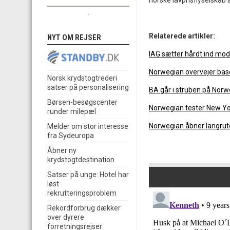
norske lavprisflyselskab a
.
Relaterede artikler:
NYT OM REJSER
IAG sætter hårdt ind mo
Norwegian overvejer bas
Norsk krydstogtrederi
satser på personalisering
BA går i struben på Nor
Børsen-besøgscenter
Norwegian tester New Yo
runder milepæl
Norwegian åbner langrut
Melder om stor interesse
fra Sydeuropa
Åbner ny
krydstogtdestination
Satser på unge: Hotel har
løst
rekrutteringsproblem
Rekordforbrug dækker
over dyrere
forretningsrejser