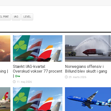
L PRAT
IAG
LEVEL
Stærkt IAG-kvartal:
Norwegians offensiv i
ning
|
Overskud vokser 77 procent
Billund blev skudt i gang
|
29. marts 2026
11. maj 2026