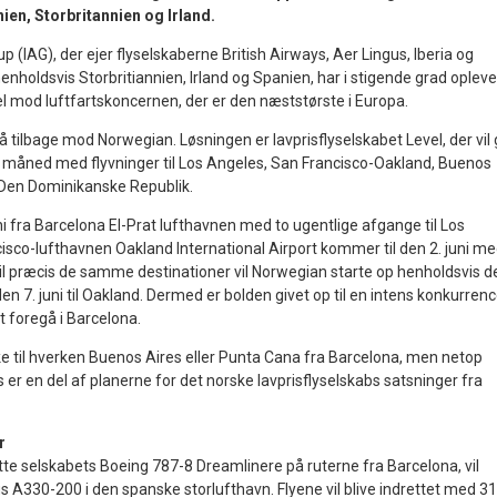
ien, Storbritannien og Irland.
up (IAG), der ejer flyselskaberne British Airways, Aer Lingus, Iberia og
nholdsvis Storbritiannien, Irland og Spanien, har i stigende grad opleve
 mod luftfartskoncernen, der er den næststørste i Europa.
slå tilbage mod Norwegian. Løsningen er lavprisflyselskabet Level, der vil
uni måned med flyvninger til Los Angeles, San Francisco-Oakland, Buenos
 Den Dominikanske Republik.
uni fra Barcelona El-Prat lufthavnen med to ugentlige afgange til Los
sco-lufthavnen Oakland International Airport kommer til den 2. juni m
Til præcis de samme destinationer vil Norwegian starte op henholdsvis d
 den 7. juni til Oakland. Dermed er bolden givet op til en intens konkurrenc
t foregå i Barcelona.
ke til hverken Buenos Aires eller Punta Cana fra Barcelona, men netop
er en del af planerne for det norske lavprisflyselskabs satsninger fra
r
te selskabets Boeing 787-8 Dreamlinere på ruterne fra Barcelona, vil
s A330-200 i den spanske storlufthavn. Flyene vil blive indrettet med 3