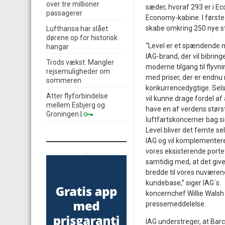
over tre millioner
sæder, hvoraf 293 er i E
passagerer
Economy-kabine. I første
skabe omkring 250 nye st
Lufthansa har slået
dørene op for historisk
“Level er et spændende n
hangar
IAG-brand, der vil bibring
Trods vækst: Mangler
moderne tilgang til flyvni
rejsemuligheder om
med priser, der er endnu
sommeren
konkurrencedygtige. Sel
Atter flyforbindelse
vil kunne drage fordel af 
mellem Esbjerg og
have en af verdens størs
Groningen
|
luftfartskoncerner bag si
Level bliver det femte sel
IAG og vil komplementer
.
vores eksisterende porte
samtidig med, at det give
bredde til vores nuvære
kundebase,” siger IAG´s
koncernchef Willie Walsh 
pressemeddelelse.
IAG understreger, at Barce