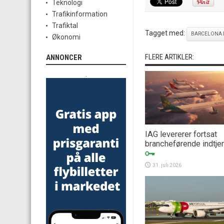
Teknologi
Trafikinformation
Trafiktal
Tagget med:
BARCELONA E
Økonomi
FLERE ARTIKLER:
ANNONCER
.
IAG levererer fortsat
brancheførende indtje
31. juli 2026