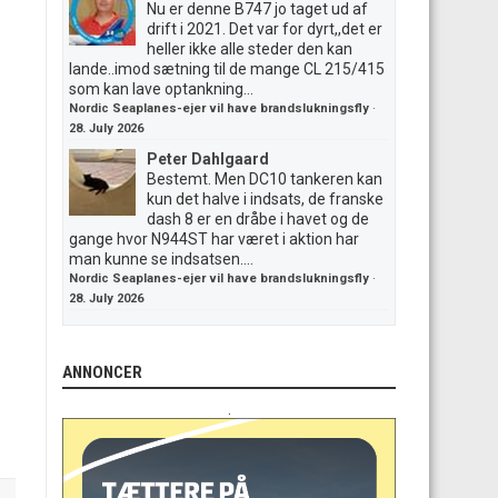
Nu er denne B747 jo taget ud af
drift i 2021. Det var for dyrt,,det er
heller ikke alle steder den kan
lande..imod sætning til de mange CL 215/415
som kan lave optankning...
Nordic Seaplanes-ejer vil have brandslukningsfly
·
28. July 2026
Peter Dahlgaard
Bestemt. Men DC10 tankeren kan
kun det halve i indsats, de franske
dash 8 er en dråbe i havet og de
gange hvor N944ST har været i aktion har
man kunne se indsatsen....
Nordic Seaplanes-ejer vil have brandslukningsfly
·
28. July 2026
ANNONCER
.