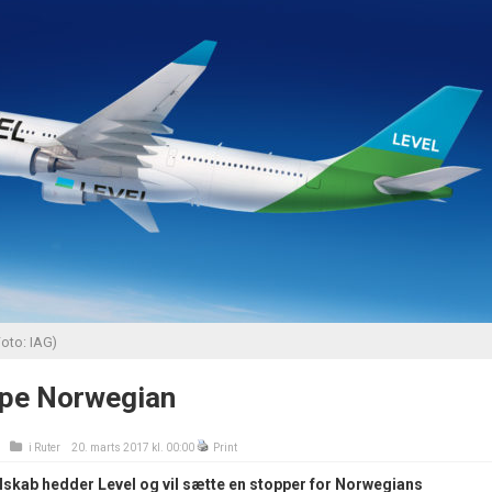
oto: IAG)
oppe Norwegian
i
Ruter
20. marts 2017 kl. 00:00
Print
elskab hedder Level og vil sætte en stopper for Norwegians