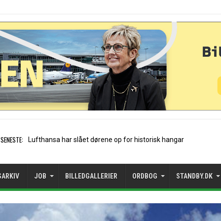
SENESTE:
Trods vækst: Mangler rejsemul
SARKIV
JOB
BILLEDGALLERIER
ORDBOG
STANDBY.DK