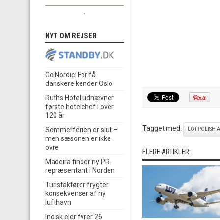
.
NYT OM REJSER
Go Nordic: For få
danskere kender Oslo
Ruths Hotel udnævner
første hotelchef i over
120 år
Tagget med:
Sommerferien er slut –
LOT POLISH A
men sæsonen er ikke
ovre
FLERE ARTIKLER:
Madeira finder ny PR-
repræsentant i Norden
Turistaktører frygter
konsekvenser af ny
lufthavn
Indisk ejer fyrer 26