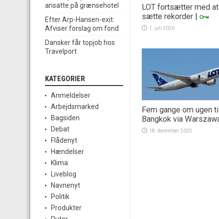
ansatte på grænsehotel
LOT fortsætter med at
sætte rekorder
|
Efter Arp-Hansen-exit:
Afviser forslag om fond
1. juli 2026
Dansker får topjob hos
Travelport
KATEGORIER
Anmeldelser
Arbejdsmarked
Fem gange om ugen ti
Bagsiden
Bangkok via Warszaw
Debat
18. december 2025
Flådenyt
Hændelser
Klima
Liveblog
Navnenyt
Politik
Produkter