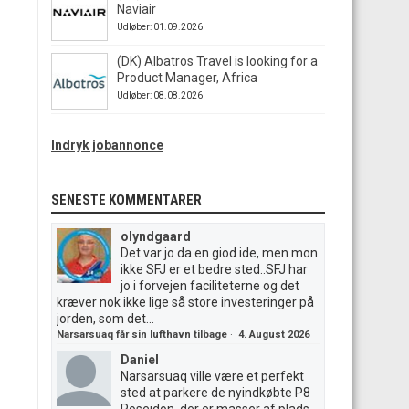
Naviair
Udløber: 01.09.2026
(DK) Albatros Travel is looking for a
Product Manager, Africa
Udløber: 08.08.2026
Indryk jobannonce
SENESTE KOMMENTARER
olyndgaard
Det var jo da en giod ide, men mon
ikke SFJ er et bedre sted..SFJ har
jo i forvejen faciliteterne og det
kræver nok ikke lige så store investeringer på
jorden, som det...
Narsarsuaq får sin lufthavn tilbage
·
4. August 2026
Daniel
Narsarsuaq ville være et perfekt
sted at parkere de nyindkøbte P8