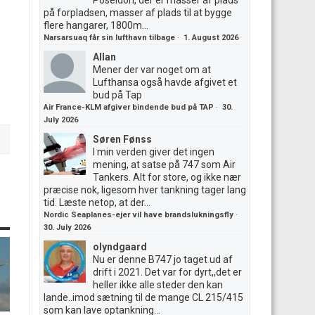
Poseidon, der er masser af plads
på forpladsen, masser af plads til at bygge
flere hangarer, 1800m...
Narsarsuaq får sin lufthavn tilbage
·
1. August 2026
Allan
Mener der var noget om at
Lufthansa også havde afgivet et
bud på Tap
Air France-KLM afgiver bindende bud på TAP
·
30.
July 2026
Søren Fønss
I min verden giver det ingen
mening, at satse på 747 som Air
Tankers. Alt for store, og ikke nær
præcise nok, ligesom hver tankning tager lang
tid. Læste netop, at der...
Nordic Seaplanes-ejer vil have brandslukningsfly
·
30. July 2026
olyndgaard
Nu er denne B747 jo taget ud af
drift i 2021. Det var for dyrt,,det er
heller ikke alle steder den kan
lande..imod sætning til de mange CL 215/415
som kan lave optankning...