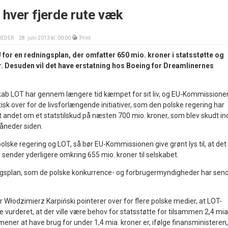
 hver fjerde rute væk
HEDER
28. juni 2013 kl. 00:00
Print
for en redningsplan, der omfatter 650 mio. kroner i statsstøtte og
. Desuden vil det have erstatning hos Boeing for Dreamlinernes
kab LOT har gennem længere tid kæmpet for sit liv, og EU-Kommissione
sk over for de livsforlængende initiativer, som den polske regering har
ndt andet om et statstilskud på næsten 700 mio. kroner, som blev skudt ind
åneder siden.
 polske regering og LOT, så bør EU-Kommissionen give grønt lys til, at det
sender yderligere omkring 655 mio. kroner til selskabet.
ngsplan, som de polske konkurrence- og forbrugermyndigheder har sen
 Włodzimierz Karpiński pointerer over for flere polske medier, at LOT-
e vurderet, at der ville være behov for statsstøtte for tilsammen 2,4 mia
mener at have brug for under 1,4 mia. kroner er, ifølge finansministeren,