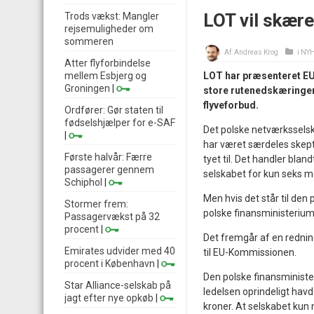
LOT vil skære
Trods vækst: Mangler
rejsemuligheder om
sommeren
Af:
Andreas Krog
i
NY
Atter flyforbindelse
LOT har præsenteret EU 
mellem Esbjerg og
Groningen
|
store rutenedskæringer
flyveforbud.
Ordfører: Gør staten til
fødselshjælper for e-SAF
Det polske netværkssels
|
har været særdeles skepti
Første halvår: Færre
tyet til. Det handler bla
passagerer gennem
selskabet for kun seks m
Schiphol
|
Men hvis det står til den
Stormer frem:
polske finansministerium 
Passagervækst på 32
procent
|
Det fremgår af en redni
Emirates udvider med 40
til EU-Kommissionen.
procent i København
|
Den polske finansminister
Star Alliance-selskab på
ledelsen oprindeligt havd
jagt efter nye opkøb
|
kroner. At selskabet kun 