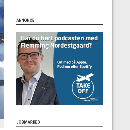
.
.
ANNONCE
.
.
JOBMARKED