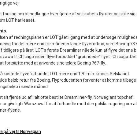
igtige vej.
 forslag om at nedlægge hver fjerde af selskabets flyruter og skille sig 
om LOT har leaset.
mio.
lsen af redningsplanen er LOT gået i gang med at undersøge mulighed
 Boeing for det mere end tre måneder lange flyveforbud, som Boeing 78
 tidligere på året. LOT’s første Dreamliner nåede kun at flyve det ene 
szawa til Chicago inden flyveforbuddet ”groundede” flyet i Chicago. Det
l at fortsætte med at anvende sine ældre Boeing 767-fly.
 så kostede flyveforbuddet LOT mere end 170 mio. kroner. Selskabet
fulde beløb retur fra Boeing. Flyproducenten forventer at komme tilbage
tningsbeløb i næste måned.
 sit fjerde ud af i alt otte bestilte Dreamliner-fly. Norwegians topchef,
 i år angiveligt i Warszawa for at forhandle med den polske regering om at
ner-flyene.
 på vej til Norwegian