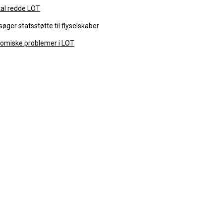
al redde LOT
er statsstøtte til flyselskaber
omiske problemer i LOT