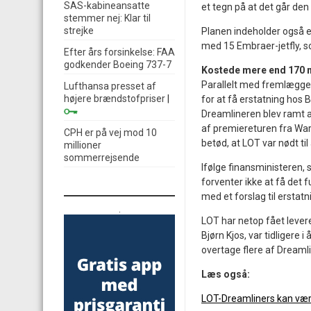
SAS-kabineansatte
et tegn på at det går den r
stemmer nej: Klar til
strejke
Planen indeholder også et
med 15 Embraer-jetfly, s
Efter års forsinkelse: FAA
godkender Boeing 737-7
Kostede mere end 170 
Parallelt med fremlægge
Lufthansa presset af
højere brændstofpriser
|
for at få erstatning hos
Dreamlineren blev ramt af
af premiereturen fra War
CPH er på vej mod 10
betød, at LOT var nødt ti
millioner
sommerrejsende
Ifølge finansministeren,
forventer ikke at få det 
med et forslag til ersta
.
LOT har netop fået leveret
Bjørn Kjos, var tidligere
overtage flere af Dreamli
Læs også:
LOT-Dreamliners kan være