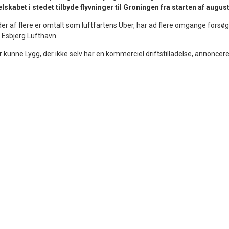
lskabet i stedet tilbyde flyvninger til Groningen fra starten af august
der af flere er omtalt som luftfartens Uber, har ad flere omgange forsøg
a Esbjerg Lufthavn.
år kunne Lygg, der ikke selv har en kommerciel driftstilladelse, annoncere