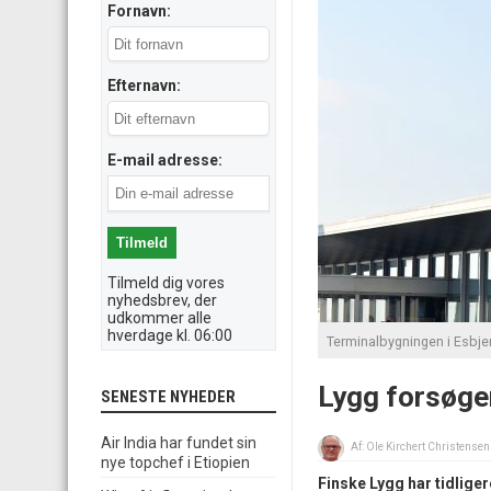
Fornavn:
Efternavn:
E-mail adresse:
Tilmeld dig vores
nyhedsbrev, der
udkommer alle
hverdage kl. 06:00
Terminalbygningen i Esbjer
Lygg forsøger
SENESTE NYHEDER
Air India har fundet sin
Af:
Ole Kirchert Christensen
nye topchef i Etiopien
Finske Lygg har tidliger