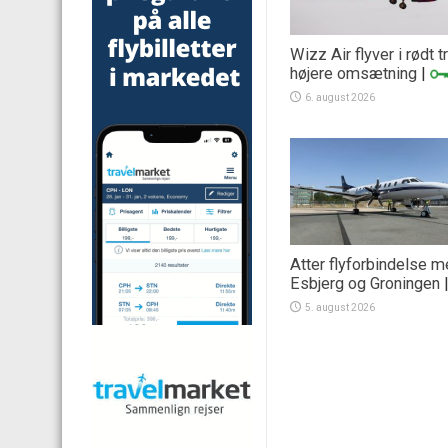
Wizz Air flyver i rødt 
højere omsætning
|
6. august 2026
Atter flyforbindelse 
Esbjerg og Groningen
5. august 2026