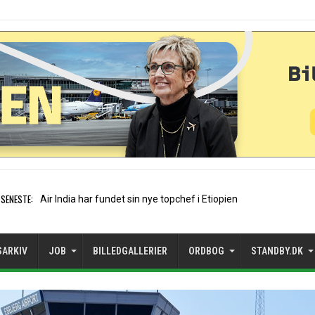
SENESTE:
Wizz Air flyver i rødt trod
SARKIV
JOB
BILLEDGALLERIER
ORDBOG
STANDBY.DK