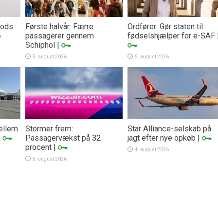
trods
Første halvår: Færre
Ordfører: Gør staten til
passagerer gennem
fødselshjælper for e-SAF
Schiphol
|
5. august 2026
5. august 2026
mellem
Stormer frem:
Star Alliance-selskab på
|
Passagervækst på 32
jagt efter nye opkøb
|
procent
|
4. august 2026
5. august 2026