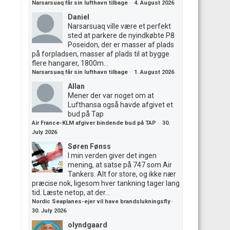
Narsarsuaq får sin lufthavn tilbage
·
4. August 2026
Daniel
Narsarsuaq ville være et perfekt
sted at parkere de nyindkøbte P8
Poseidon, der er masser af plads
på forpladsen, masser af plads til at bygge
flere hangarer, 1800m...
Narsarsuaq får sin lufthavn tilbage
·
1. August 2026
Allan
Mener der var noget om at
Lufthansa også havde afgivet et
bud på Tap
Air France-KLM afgiver bindende bud på TAP
·
30.
July 2026
Søren Fønss
I min verden giver det ingen
mening, at satse på 747 som Air
Tankers. Alt for store, og ikke nær
præcise nok, ligesom hver tankning tager lang
tid. Læste netop, at der...
Nordic Seaplanes-ejer vil have brandslukningsfly
·
30. July 2026
olyndgaard