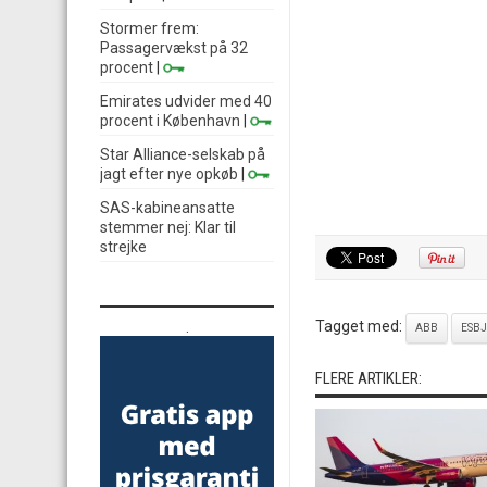
Stormer frem:
Passagervækst på 32
procent
|
Emirates udvider med 40
procent i København
|
Star Alliance-selskab på
jagt efter nye opkøb
|
SAS-kabineansatte
stemmer nej: Klar til
strejke
Tagget med:
.
ABB
ESB
FLERE ARTIKLER: