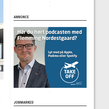
.
.
ANNONCE
.
.
JOBMARKED