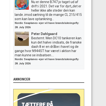
Nu er denne B747 jo taget ud af
drift i 2021. Det var for dyrt,,det er
heller ikke alle steder den kan
lande..imod sætning til de mange CL 215/415
som kan lave optankning...
Nordic Seaplanes-ejer vil have brandslukningsfly
·
28. July 2026
Peter Dahlgaard
Bestemt. Men DC10 tankeren kan
kun det halve i indsats, de franske
dash 8 er en dråbe i havet og de
gange hvor N944ST har været i aktion har
man kunne se indsatsen....
Nordic Seaplanes-ejer vil have brandslukningsfly
·
28. July 2026
ANNONCER
.