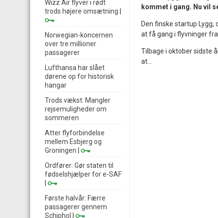
Wizz Air flyver i rødt
kommet i gang. Nu vil se
trods højere omsætning
|
Den finske startup Lygg, 
at få gang i flyvninger fr
Norwegian-koncernen
over tre millioner
Tilbage i oktober sidste 
passagerer
at...
Lufthansa har slået
dørene op for historisk
hangar
Trods vækst: Mangler
rejsemuligheder om
sommeren
Atter flyforbindelse
mellem Esbjerg og
Groningen
|
Ordfører: Gør staten til
fødselshjælper for e-SAF
|
Første halvår: Færre
passagerer gennem
Schiphol
|