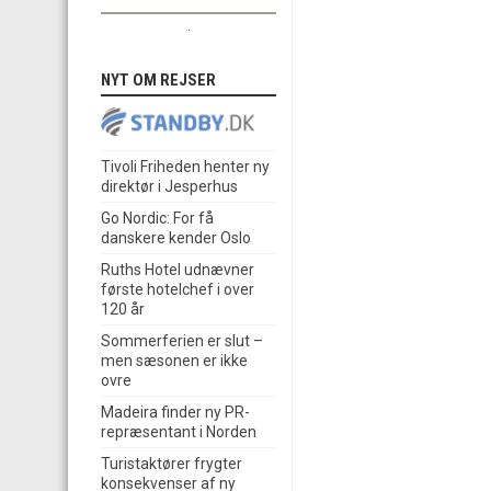
.
NYT OM REJSER
Tivoli Friheden henter ny
direktør i Jesperhus
Go Nordic: For få
danskere kender Oslo
Ruths Hotel udnævner
første hotelchef i over
120 år
Sommerferien er slut –
men sæsonen er ikke
ovre
Madeira finder ny PR-
repræsentant i Norden
Turistaktører frygter
konsekvenser af ny