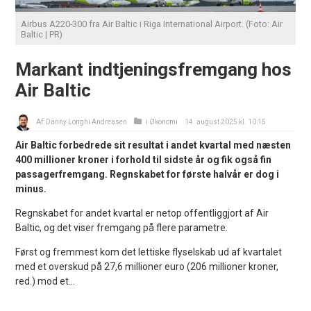
Airbus A220-300 fra Air Baltic i Riga International Airport. (Foto: Air
Baltic | PR)
Markant indtjeningsfremgang hos
Air Baltic
Af:
Danny Longhi Andreasen
i
Økonomi
14. august 2025 kl. 10:15
Air Baltic forbedrede sit resultat i andet kvartal med næsten
400 millioner kroner i forhold til sidste år og fik også fin
passagerfremgang. Regnskabet for første halvår er dog i
minus.
Regnskabet for andet kvartal er netop offentliggjort af Air
Baltic, og det viser fremgang på flere parametre.
Først og fremmest kom det lettiske flyselskab ud af kvartalet
med et overskud på 27,6 millioner euro (206 millioner kroner,
red.) mod et...