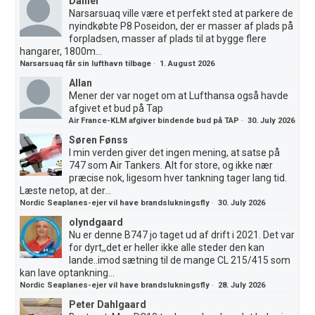
Daniel
Narsarsuaq ville være et perfekt sted at parkere de
nyindkøbte P8 Poseidon, der er masser af plads på
forpladsen, masser af plads til at bygge flere
hangarer, 1800m...
Narsarsuaq får sin lufthavn tilbage
·
1. August 2026
Allan
Mener der var noget om at Lufthansa også havde
afgivet et bud på Tap
Air France-KLM afgiver bindende bud på TAP
·
30. July 2026
Søren Fønss
I min verden giver det ingen mening, at satse på
747 som Air Tankers. Alt for store, og ikke nær
præcise nok, ligesom hver tankning tager lang tid.
Læste netop, at der...
Nordic Seaplanes-ejer vil have brandslukningsfly
·
30. July 2026
olyndgaard
Nu er denne B747 jo taget ud af drift i 2021. Det var
for dyrt,,det er heller ikke alle steder den kan
lande..imod sætning til de mange CL 215/415 som
kan lave optankning...
Nordic Seaplanes-ejer vil have brandslukningsfly
·
28. July 2026
Peter Dahlgaard