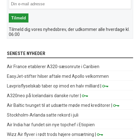
Tilmeld dig vores nyhedsbrev, der udkommer alle hverdage kl.
06:00
SENESTE NYHEDER
Air France etablerer A320-sæsonrute i Caribien
EasyJet-stifter hilser aftale med Apollo velkommen
Lavprisflyselskab taber op imod en halv milliard
|
A320neo på Icelandairs danske ruter
|
Air Baltic tvunget til at udsætte møde med kreditorer
|
Stockholm-Arlanda satte rekord i juli
Air India har fundet sin nye topchef i Etiopien
Wizz Air flyver i rødt trods højere omsætning
|