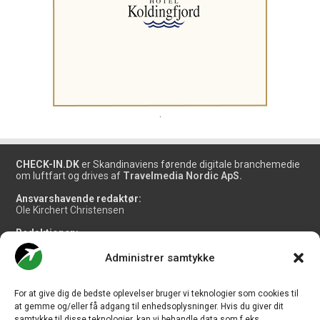
.
CHECK-IN.DK
er Skandinaviens førende digitale branchemedie
om luftfart og drives af
Travelmedia Nordic ApS.
Ansvarshavende redaktør:
Ole Kirchert Christensen
Redaktionen:
Christian Granhøj Skouboe
Henrik Baumgarten
Administrer samtykke
Danny Longhi Andreasen
Mathias Majlund Laursen
For at give dig de bedste oplevelser bruger vi teknologier som cookies til
Salg og jobannoncer:
at gemme og/eller få adgang til enhedsoplysninger. Hvis du giver dit
salg@travelmedianordic.com
samtykke til disse teknologier, kan vi behandle data som f.eks.