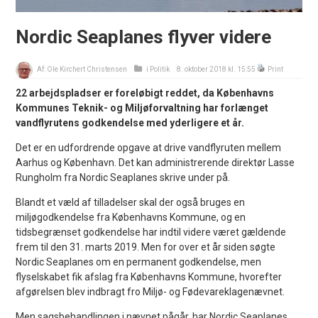
Nordic Seaplanes flyver videre
Af:
Ole Kirchert Christensen
i
Politik
8. oktober 2018 kl. 15:55
Print
22 arbejdspladser er foreløbigt reddet, da Københavns
Kommunes Teknik- og Miljøforvaltning har forlænget
vandflyrutens godkendelse med yderligere et år.
Det er en udfordrende opgave at drive vandflyruten mellem
Aarhus og København. Det kan administrerende direktør Lasse
Rungholm fra Nordic Seaplanes skrive under på.
Blandt et væld af tilladelser skal der også bruges en
miljøgodkendelse fra Københavns Kommune, og en
tidsbegrænset godkendelse har indtil videre været gældende
frem til den 31. marts 2019. Men for over et år siden søgte
Nordic Seaplanes om en permanent godkendelse, men
flyselskabet fik afslag fra Københavns Kommune, hvorefter
afgørelsen blev indbragt fro Miljø- og Fødevareklagenævnet.
Men sagsbehandlingen i nævnet pågår, har Nordic Seaplanes