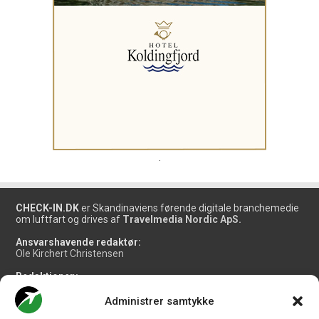
.
CHECK-IN.DK
er Skandinaviens førende digitale branchemedie
om luftfart og drives af
Travelmedia Nordic ApS.
Ansvarshavende redaktør:
Ole Kirchert Christensen
Redaktionen:
Christian Granhøj Skouboe
Henrik Baumgarten
Administrer samtykke
Danny Longhi Andreasen