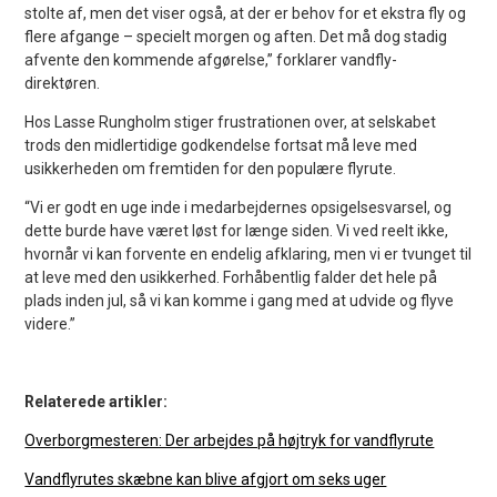
stolte af, men det viser også, at der er behov for et ekstra fly og
flere afgange – specielt morgen og aften. Det må dog stadig
afvente den kommende afgørelse,” forklarer vandfly-
direktøren.
Hos Lasse Rungholm stiger frustrationen over, at selskabet
trods den midlertidige godkendelse fortsat må leve med
usikkerheden om fremtiden for den populære flyrute.
“Vi er godt en uge inde i medarbejdernes opsigelsesvarsel, og
dette burde have været løst for længe siden. Vi ved reelt ikke,
hvornår vi kan forvente en endelig afklaring, men vi er tvunget til
at leve med den usikkerhed. Forhåbentlig falder det hele på
plads inden jul, så vi kan komme i gang med at udvide og flyve
videre.”
Relaterede artikler:
Overborgmesteren: Der arbejdes på højtryk for vandflyrute
Vandflyrutes skæbne kan blive afgjort om seks uger