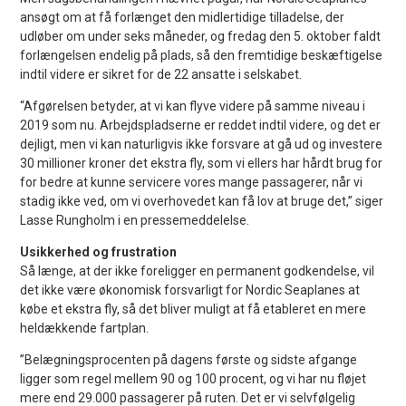
ansøgt om at få forlænget den midlertidige tilladelse, der
udløber om under seks måneder, og fredag den 5. oktober faldt
forlængelsen endelig på plads, så den fremtidige beskæftigelse
indtil videre er sikret for de 22 ansatte i selskabet.
“Afgørelsen betyder, at vi kan flyve videre på samme niveau i
2019 som nu. Arbejdspladserne er reddet indtil videre, og det er
dejligt, men vi kan naturligvis ikke forsvare at gå ud og investere
30 millioner kroner det ekstra fly, som vi ellers har hårdt brug for
for bedre at kunne servicere vores mange passagerer, når vi
stadig ikke ved, om vi overhovedet kan få lov at bruge det,” siger
Lasse Rungholm i en pressemeddelelse.
Usikkerhed og frustration
Så længe, at der ikke foreligger en permanent godkendelse, vil
det ikke være økonomisk forsvarligt for Nordic Seaplanes at
købe et ekstra fly, så det bliver muligt at få etableret en mere
heldækkende fartplan.
”Belægningsprocenten på dagens første og sidste afgange
ligger som regel mellem 90 og 100 procent, og vi har nu fløjet
mere end 29.000 passagerer på ruten. Det er vi selvfølgelig