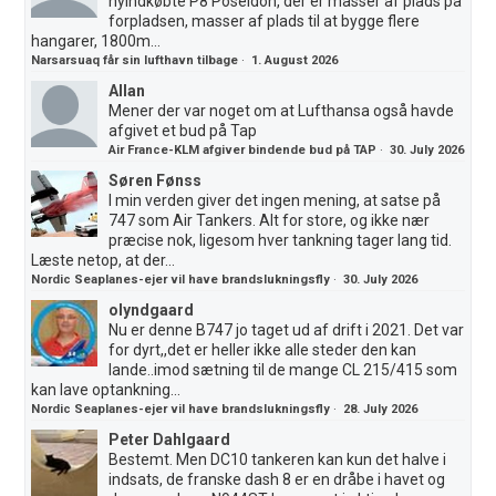
nyindkøbte P8 Poseidon, der er masser af plads på
forpladsen, masser af plads til at bygge flere
hangarer, 1800m...
Narsarsuaq får sin lufthavn tilbage
·
1. August 2026
Allan
Mener der var noget om at Lufthansa også havde
afgivet et bud på Tap
Air France-KLM afgiver bindende bud på TAP
·
30. July 2026
Søren Fønss
I min verden giver det ingen mening, at satse på
747 som Air Tankers. Alt for store, og ikke nær
præcise nok, ligesom hver tankning tager lang tid.
Læste netop, at der...
Nordic Seaplanes-ejer vil have brandslukningsfly
·
30. July 2026
olyndgaard
Nu er denne B747 jo taget ud af drift i 2021. Det var
for dyrt,,det er heller ikke alle steder den kan
lande..imod sætning til de mange CL 215/415 som
kan lave optankning...
Nordic Seaplanes-ejer vil have brandslukningsfly
·
28. July 2026
Peter Dahlgaard
Bestemt. Men DC10 tankeren kan kun det halve i
indsats, de franske dash 8 er en dråbe i havet og