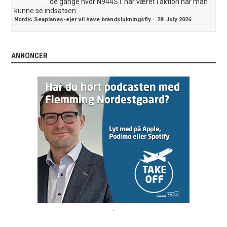
de gange hvor N944ST har været i aktion har man
kunne se indsatsen....
Nordic Seaplanes-ejer vil have brandslukningsfly
·
28. July 2026
ANNONCER
.
.