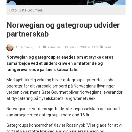
Foto: Gate Gourmet.
Norwegian og gategroup udvider
partnerskab
Af:
Flemming Juul
i
Økonomi
13. februar 2018 kl. 11:18
Print
Norwegian og gategroup er enedes om at styrke deres
samarbejde ved et underskrive en omfattende og
længerevarende partnerskabsaftale.
Med øjeblikkelig virkning bliver gategroups gateretail global
operatør for alt varesalg ombord på Norwegians flyvninger
verden over, mens Gate Gourmet bliver Norwegians leverandør
af fly-catering på flyselskabets langrutenetværk.
Norwegian er verdens sjettestørste lavprisselskab og har haft
samarbejde med gategroup i mere end 16 år.
Gategroups koncernchef Xavier Rossinyol: “Vi er glade for at vi
fortsat kan støtte Norwegians globale ekspansion og