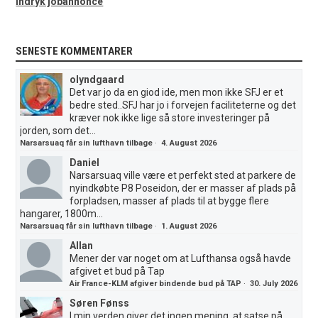
Indryk jobannonce
SENESTE KOMMENTARER
olyndgaard
Det var jo da en giod ide, men mon ikke SFJ er et
bedre sted..SFJ har jo i forvejen faciliteterne og det
kræver nok ikke lige så store investeringer på
jorden, som det...
Narsarsuaq får sin lufthavn tilbage
·
4. August 2026
Daniel
Narsarsuaq ville være et perfekt sted at parkere de
nyindkøbte P8 Poseidon, der er masser af plads på
forpladsen, masser af plads til at bygge flere
hangarer, 1800m...
Narsarsuaq får sin lufthavn tilbage
·
1. August 2026
Allan
Mener der var noget om at Lufthansa også havde
afgivet et bud på Tap
Air France-KLM afgiver bindende bud på TAP
·
30. July 2026
Søren Fønss
I min verden giver det ingen mening, at satse på