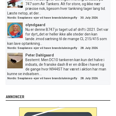
747 som Air Tankers. Alt for store, og ikke nær
præcise nok, ligesom hver tankning tager lang tid.
Læste netop, at der...
Nordic Seaplanes-ejer vil have brandslukningsfly
·
30. July 2026
olyndgaard
Nu er denne B747 jo taget ud af drift i 2021. Det var
for dyrt,,det er heller ikke alle steder den kan
lande..imod sætning til de mange CL 215/415 som
kan lave optankning...
Nordic Seaplanes-ejer vil have brandslukningsfly
·
28. July 2026
Peter Dahlgaard
Bestemt. Men DC10 tankeren kan kun det halve i
indsats, de franske dash 8 er en dråbe i havet og
de gange hvor N944ST har været i aktion har man
kunne se indsatsen....
Nordic Seaplanes-ejer vil have brandslukningsfly
·
28. July 2026
ANNONCER
.