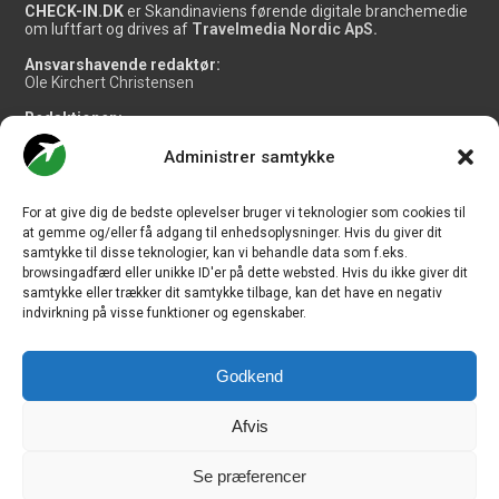
CHECK-IN.DK
er Skandinaviens førende digitale branchemedie
om luftfart og drives af
Travelmedia Nordic ApS.
Ansvarshavende redaktør:
Ole Kirchert Christensen
Redaktionen:
Christian Granhøj Skouboe
Henrik Baumgarten
Administrer samtykke
Danny Longhi Andreasen
Mathias Majlund Laursen
For at give dig de bedste oplevelser bruger vi teknologier som cookies til
Salg og jobannoncer:
at gemme og/eller få adgang til enhedsoplysninger. Hvis du giver dit
salg@travelmedianordic.com
samtykke til disse teknologier, kan vi behandle data som f.eks.
browsingadfærd eller unikke ID'er på dette websted. Hvis du ikke giver dit
samtykke eller trækker dit samtykke tilbage, kan det have en negativ
Vi tager ansvar for indholdet og er tilmeldt
indvirkning på visse funktioner og egenskaber.
Godkend
Siden er udviklet af
JHV Media Consult.
Afvis
Se præferencer