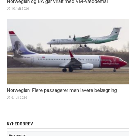
Norwegian og BA går viralt med VM-væddemål
10. juli 2026
Norwegian: Flere passagerer men lavere belægning
6. juli 2026
NYHEDSBREV
Fornavn: