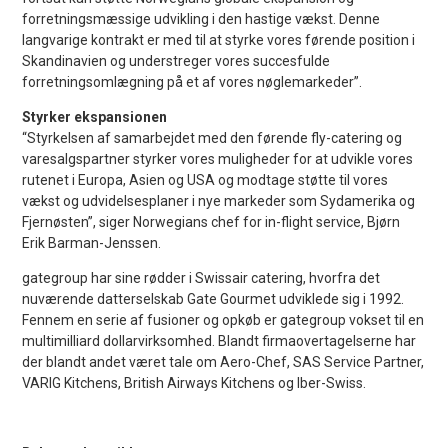
forretningsmæssige udvikling i den hastige vækst. Denne
langvarige kontrakt er med til at styrke vores førende position i
Skandinavien og understreger vores succesfulde
forretningsomlægning på et af vores nøglemarkeder”.
Styrker ekspansionen
“Styrkelsen af samarbejdet med den førende fly-catering og
varesalgspartner styrker vores muligheder for at udvikle vores
rutenet i Europa, Asien og USA og modtage støtte til vores
vækst og udvidelsesplaner i nye markeder som Sydamerika og
Fjernøsten”, siger Norwegians chef for in-flight service, Bjørn
Erik Barman-Jenssen.
gategroup har sine rødder i Swissair catering, hvorfra det
nuværende datterselskab Gate Gourmet udviklede sig i 1992.
Fennem en serie af fusioner og opkøb er gategroup vokset til en
multimilliard dollarvirksomhed. Blandt firmaovertagelserne har
der blandt andet været tale om Aero-Chef, SAS Service Partner,
VARIG Kitchens, British Airways Kitchens og Iber-Swiss.