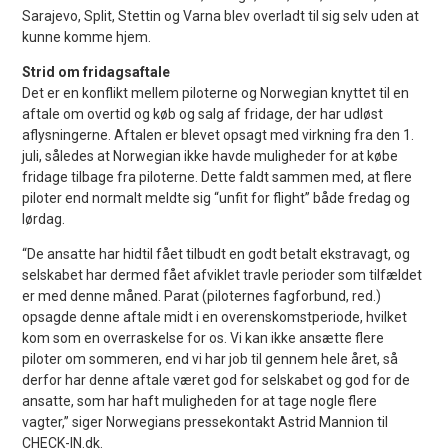
Sarajevo, Split, Stettin og Varna blev overladt til sig selv uden at
kunne komme hjem.
Strid om fridagsaftale
Det er en konflikt mellem piloterne og Norwegian knyttet til en
aftale om overtid og køb og salg af fridage, der har udløst
aflysningerne. Aftalen er blevet opsagt med virkning fra den 1.
juli, således at Norwegian ikke havde muligheder for at købe
fridage tilbage fra piloterne. Dette faldt sammen med, at flere
piloter end normalt meldte sig “unfit for flight” både fredag og
lørdag.
“De ansatte har hidtil fået tilbudt en godt betalt ekstravagt, og
selskabet har dermed fået afviklet travle perioder som tilfældet
er med denne måned. Parat (piloternes fagforbund, red.)
opsagde denne aftale midt i en overenskomstperiode, hvilket
kom som en overraskelse for os. Vi kan ikke ansætte flere
piloter om sommeren, end vi har job til gennem hele året, så
derfor har denne aftale været god for selskabet og god for de
ansatte, som har haft muligheden for at tage nogle flere
vagter,” siger Norwegians pressekontakt Astrid Mannion til
CHECK-IN.dk.