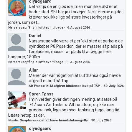
olyndgaard
Det var jo da en giod ide, men mon ikke SFJ er et
bedre sted..SFJ har jo i forvejen faciliteterne og det
kræver nok ikke lige så store investeringer på
jorden, som det...
Narsarsuaq får sin lufthavn tilbage
·
4. August 2026
Daniel
Narsarsuaq ville være et perfekt sted at parkere de
nyindkøbte P8 Poseidon, der er masser af plads på
forpladsen, masser af plads til at bygge flere
hangarer, 1800m...
Narsarsuaq får sin lufthavn tilbage
·
1. August 2026
Allan
Mener der var noget om at Lufthansa også havde
afgivet et bud på Tap
Air France-KLM afgiver bindende bud på TAP
·
30. July 2026
Søren Fønss
I min verden giver det ingen mening, at satse på
747 som Air Tankers. Alt for store, og ikke nær
præcise nok, ligesom hver tankning tager lang tid.
Læste netop, at der...
Nordic Seaplanes-ejer vil have brandslukningsfly
·
30. July 2026
olyndgaard