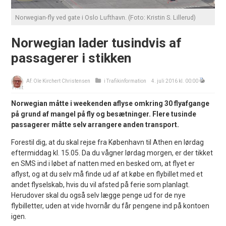
Norwegian-fly ved gate i Oslo Lufthavn. (Foto: Kristin S. Lillerud)
Norwegian lader tusindvis af
passagerer i stikken
Af:
Ole Kirchert Christensen
i
Trafikinformation
4. juli 2016 kl. 00:00
Print
Norwegian måtte i weekenden aflyse omkring 30 flyafgange
på grund af mangel på fly og besætninger. Flere tusinde
passagerer måtte selv arrangere anden transport.
Forestil dig, at du skal rejse fra København til Athen en lørdag
eftermiddag kl. 15.05. Da du vågner lørdag morgen, er der tikket
en SMS ind i løbet af natten med en besked om, at flyet er
aflyst, og at du selv må finde ud af at købe en flybillet med et
andet flyselskab, hvis du vil afsted på ferie som planlagt.
Herudover skal du også selv lægge penge ud for de nye
flybilletter, uden at vide hvornår du får pengene ind på kontoen
igen.