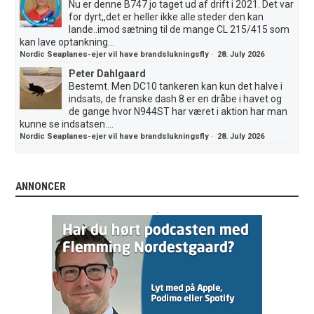
Nu er denne B747 jo taget ud af drift i 2021. Det var
for dyrt,,det er heller ikke alle steder den kan
lande..imod sætning til de mange CL 215/415 som
kan lave optankning...
Nordic Seaplanes-ejer vil have brandslukningsfly
·
28. July 2026
Peter Dahlgaard
Bestemt. Men DC10 tankeren kan kun det halve i
indsats, de franske dash 8 er en dråbe i havet og
de gange hvor N944ST har været i aktion har man
kunne se indsatsen....
Nordic Seaplanes-ejer vil have brandslukningsfly
·
28. July 2026
ANNONCER
.