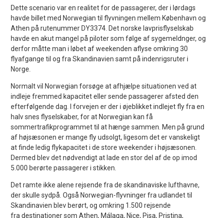
Dette scenario var en realitet for de passagerer, der i lørdags
havde billet med Norwegian til flyvningen mellem København og
Athen på rutenummer DY3374. Det norske lavprisflyselskab
havde en akut mangel på piloter som følge af sygemeldnger, og
derfor måtte man i løbet af weekenden aflyse omkring 30
flyafgange til og fra Skandinavien samt på indenrigsruter i
Norge.
Normalt vil Norwegian forsøge at afhjælpe situationen ved at
indleje fremmed kapacitet eller sende passagerer afsted den
efterfølgende dag. I forvejen er der i øjeblikket indlejet fly fra en
halv snes flyselskaber, for at Norwegian kan få
sommertrafikprogrammet til at hænge sammen. Men på grund
af højsæsonen er mange fly udsolgt, ligesom det er vanskeligt
at finde ledig flykapacitet i de store weekender i højsæsonen.
Dermed blev det nødvendigt at lade en stor del af de op imod
5.000 berørte passagerer i stikken.
Det ramte ikke alene rejsende fra de skandinaviske lufthavne,
der skulle sydpå. Også Norwegian-flyvninger fra udlandet til
Skandinavien blev berørt, og omkring 1.500 rejsende
fra destinationer som Athen, Málaga, Nice, Pisa, Pristina,