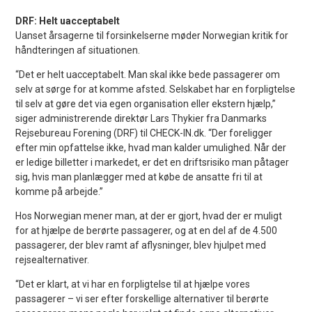
DRF: Helt uacceptabelt
Uanset årsagerne til forsinkelserne møder Norwegian kritik for
håndteringen af situationen.
“Det er helt uacceptabelt. Man skal ikke bede passagerer om
selv at sørge for at komme afsted. Selskabet har en forpligtelse
til selv at gøre det via egen organisation eller ekstern hjælp,”
siger administrerende direktør Lars Thykier fra Danmarks
Rejsebureau Forening (DRF) til CHECK-IN.dk. “Der foreligger
efter min opfattelse ikke, hvad man kalder umulighed. Når der
er ledige billetter i markedet, er det en driftsrisiko man påtager
sig, hvis man planlægger med at købe de ansatte fri til at
komme på arbejde.”
Hos Norwegian mener man, at der er gjort, hvad der er muligt
for at hjælpe de berørte passagerer, og at en del af de 4.500
passagerer, der blev ramt af aflysninger, blev hjulpet med
rejsealternativer.
“Det er klart, at vi har en forpligtelse til at hjælpe vores
passagerer – vi ser efter forskellige alternativer til berørte