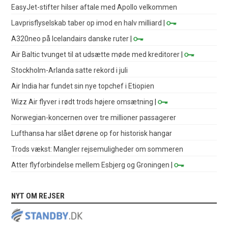
EasyJet-stifter hilser aftale med Apollo velkommen
Lavprisflyselskab taber op imod en halv milliard
|
A320neo på Icelandairs danske ruter
|
Air Baltic tvunget til at udsætte møde med kreditorer
|
Stockholm-Arlanda satte rekord i juli
Air India har fundet sin nye topchef i Etiopien
Wizz Air flyver i rødt trods højere omsætning
|
Norwegian-koncernen over tre millioner passagerer
Lufthansa har slået dørene op for historisk hangar
Trods vækst: Mangler rejsemuligheder om sommeren
Atter flyforbindelse mellem Esbjerg og Groningen
|
NYT OM REJSER