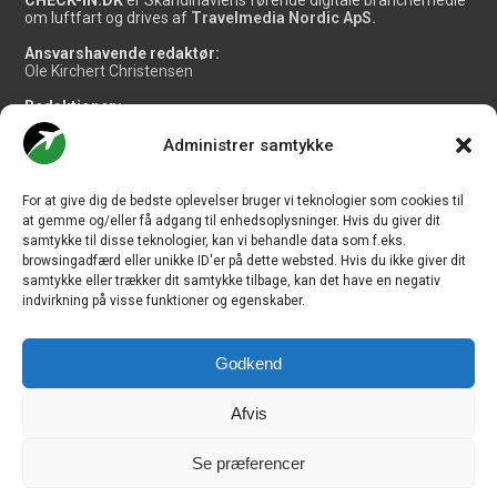
om luftfart og drives af
Travelmedia Nordic ApS.
Ansvarshavende redaktør:
Ole Kirchert Christensen
Redaktionen:
Christian Granhøj Skouboe
Henrik Baumgarten
Administrer samtykke
Danny Longhi Andreasen
Mathias Majlund Laursen
For at give dig de bedste oplevelser bruger vi teknologier som cookies til
Salg og jobannoncer:
at gemme og/eller få adgang til enhedsoplysninger. Hvis du giver dit
salg@travelmedianordic.com
samtykke til disse teknologier, kan vi behandle data som f.eks.
browsingadfærd eller unikke ID'er på dette websted. Hvis du ikke giver dit
samtykke eller trækker dit samtykke tilbage, kan det have en negativ
Vi tager ansvar for indholdet og er tilmeldt
indvirkning på visse funktioner og egenskaber.
Godkend
Siden er udviklet af
JHV Media Consult.
Afvis
Se præferencer
Travelmedia Nordic ApS | Majsmarken 1 | DK-9500 Hobro | Denmark |