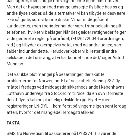
passagerer, mens nogle har valgt at finde egne alternativer.
Men det er højsæson med mange udsolgte fly både hos os og
andre flyselskaber, så de alternativer vi kan tilbyde er desværre
ikke så gode, som vi kunne ønske. Vi har et døgnåbent
kundecenter, men i perioder har der været stor belastning på
telefonen, hvilket vi beklager. Når det gælder rettigheder følger
vi de generelle regler på området, (EU261/2004-forordningen,
red.) og tilbyder eksempelvis hotel, mad og andre udlæg, som
falder ind under dette. Herudover køber vi billetter til andre
selskaber i det omfang, at vi har kunnet finde det,” siger Astrid
Mannion.
Det var ikke blot mangel på besætninger, der skabte
problemerne for Norwegian. Et af selskabets Boeing 737-fly
måtte i fredags ved middagstid sikkerhedslande i Københavns
Lufthavn undervejs fra Stockholm til Nice, da en ovn i forreste
del af flyets kabine pludselig udviklede røg. Flyet – med
registreringen LN-DYU – kom først på vingerne igen sent lørdag
aften, hvorfor det manglede i lørdagstrafikken.
FAKTA
SMS fra Norwegian til passagerer på DY3374. Tilsvarende