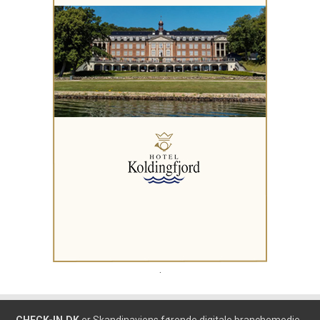
.
CHECK-IN.DK
er Skandinaviens førende digitale branchemedie