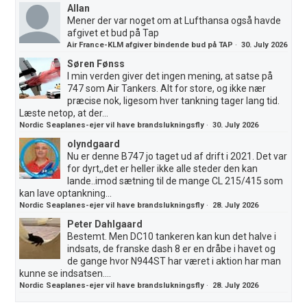
Allan
Mener der var noget om at Lufthansa også havde
afgivet et bud på Tap
Air France-KLM afgiver bindende bud på TAP
·
30. July 2026
Søren Fønss
I min verden giver det ingen mening, at satse på
747 som Air Tankers. Alt for store, og ikke nær
præcise nok, ligesom hver tankning tager lang tid.
Læste netop, at der...
Nordic Seaplanes-ejer vil have brandslukningsfly
·
30. July 2026
olyndgaard
Nu er denne B747 jo taget ud af drift i 2021. Det var
for dyrt,,det er heller ikke alle steder den kan
lande..imod sætning til de mange CL 215/415 som
kan lave optankning...
Nordic Seaplanes-ejer vil have brandslukningsfly
·
28. July 2026
Peter Dahlgaard
Bestemt. Men DC10 tankeren kan kun det halve i
indsats, de franske dash 8 er en dråbe i havet og
de gange hvor N944ST har været i aktion har man
kunne se indsatsen....
Nordic Seaplanes-ejer vil have brandslukningsfly
·
28. July 2026