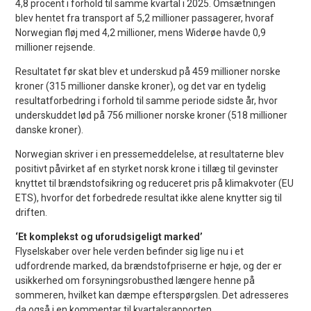
4,8 procent i forhold til samme kvartal i 2025. Omsætningen
blev hentet fra transport af 5,2 millioner passagerer, hvoraf
Norwegian fløj med 4,2 millioner, mens Widerøe havde 0,9
millioner rejsende.
Resultatet før skat blev et underskud på 459 millioner norske
kroner (315 millioner danske kroner), og det var en tydelig
resultatforbedring i forhold til samme periode sidste år, hvor
underskuddet lød på 756 millioner norske kroner (518 millioner
danske kroner).
Norwegian skriver i en pressemeddelelse, at resultaterne blev
positivt påvirket af en styrket norsk krone i tillæg til gevinster
knyttet til brændstofsikring og reduceret pris på klimakvoter (EU
ETS), hvorfor det forbedrede resultat ikke alene knytter sig til
driften.
‘Et komplekst og uforudsigeligt marked’
Flyselskaber over hele verden befinder sig lige nu i et
udfordrende marked, da brændstofpriserne er høje, og der er
usikkerhed om forsyningsrobusthed længere henne på
sommeren, hvilket kan dæmpe efterspørgslen. Det adresseres
da også i en kommentar til kvartalsrapporten.