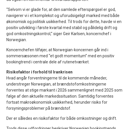
“Selvom vi er glade for, at den samlede efterspørgsel er god,
navigerer vi i et komplekst og uforudsigeligt marked med både
økonomisk og politisk usikkerhed. Til trods for dette, havde vi en
positiv udvikling i første kvartal med stabil og pålidelig drift og
god omkostningskontrol,” siger Geir Karlsen, koncernchef i
Norwegian.
Koncernchefen tilføjer, at Norwegian-koncernen går ind i
sommersæsonen med “et godt momentum” med en positiv
bookingtrend i centrale dele af rutenetværket.
Risikofaktor i forhold til Irankrisen
Hvad angår forventningerne til de kommende måneder,
understreger Norwegian, at brændstofomkostningerne
forventes at stige markant i 2026 sammenlignet med 2025 som
følge af den aktuelle markedssituation. Samtidig forventes
fortsat makroøkonomisk usikkerhed, herunder risiko for
forsyningsproblemer på brændstof.
Der er således en risikofaktor for både omkostninger og drift.
Trods disse udfordringer beskriver Norwegian bookingtrends