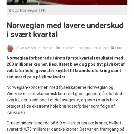
(Foto: Norwegian | PR)
Norwegian med lavere underskud
i svært kvartal
Af:
Ole Kirchert Christensen
i
Økonomi
28. april 2026 kl. 08:22
Print
Norwegian forbedrede i årets første kvartal resultatet med
200 millioner kroner, Resultatet blev dog positivt påvirket af
valutaforhold, gevinster knyttet til brændstofsikring samt
reduceret pris på klimakvoter.
Norwegian-koncernen med flyselskaberne Norwegian og
Widerøe er rent økonomisk kommet godt igennem årets første
kvartal, der traditionelt er det svageste, og som i marts blev
præget af de ekstremt høje brændstofpriser som følge af
Irankrisen.
Omsætningen landede på 6,9 milliarder norske kroner, hvilket
svarer til 4,73 milliarder danske kroner. Det var en fremgang på