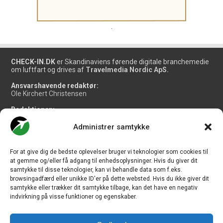
.
CHECK-IN.DK
er Skandinaviens førende digitale branchemedie
om luftfart og drives af
Travelmedia Nordic ApS.
Ansvarshavende redaktør:
Ole Kirchert Christensen
Redaktionen:
Christian Granhøj Skouboe
Henrik Baumgarten
Administrer samtykke
Danny Longhi Andreasen
Mathias Majlund Laursen
For at give dig de bedste oplevelser bruger vi teknologier som cookies til
Salg og jobannoncer:
at gemme og/eller få adgang til enhedsoplysninger. Hvis du giver dit
salg@travelmedianordic.com
samtykke til disse teknologier, kan vi behandle data som f.eks.
browsingadfærd eller unikke ID'er på dette websted. Hvis du ikke giver dit
samtykke eller trækker dit samtykke tilbage, kan det have en negativ
Vi tager ansvar for indholdet og er tilmeldt
indvirkning på visse funktioner og egenskaber.