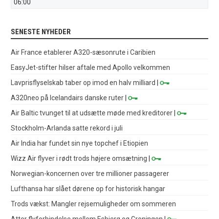
06:00
SENESTE NYHEDER
Air France etablerer A320-sæsonrute i Caribien
EasyJet-stifter hilser aftale med Apollo velkommen
Lavprisflyselskab taber op imod en halv milliard
|
A320neo på Icelandairs danske ruter
|
Air Baltic tvunget til at udsætte møde med kreditorer
|
Stockholm-Arlanda satte rekord i juli
Air India har fundet sin nye topchef i Etiopien
Wizz Air flyver i rødt trods højere omsætning
|
Norwegian-koncernen over tre millioner passagerer
Lufthansa har slået dørene op for historisk hangar
Trods vækst: Mangler rejsemuligheder om sommeren
Atter flyforbindelse mellem Esbjerg og Groningen
|