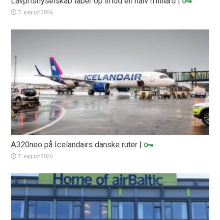
Lavprisflyselskab taber op imod en halv milliard
|
7. august 2026
A320neo på Icelandairs danske ruter
|
7. august 2026