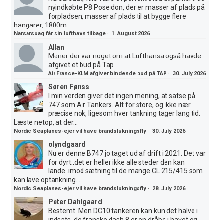
nyindkøbte P8 Poseidon, der er masser af plads på
forpladsen, masser af plads til at bygge flere
hangarer, 1800m...
Narsarsuaq får sin lufthavn tilbage
·
1. August 2026
Allan
Mener der var noget om at Lufthansa også havde
afgivet et bud på Tap
Air France-KLM afgiver bindende bud på TAP
·
30. July 2026
Søren Fønss
I min verden giver det ingen mening, at satse på
747 som Air Tankers. Alt for store, og ikke nær
præcise nok, ligesom hver tankning tager lang tid.
Læste netop, at der...
Nordic Seaplanes-ejer vil have brandslukningsfly
·
30. July 2026
olyndgaard
Nu er denne B747 jo taget ud af drift i 2021. Det var
for dyrt,,det er heller ikke alle steder den kan
lande..imod sætning til de mange CL 215/415 som
kan lave optankning...
Nordic Seaplanes-ejer vil have brandslukningsfly
·
28. July 2026
Peter Dahlgaard
Bestemt. Men DC10 tankeren kan kun det halve i
indsats, de franske dash 8 er en dråbe i havet og