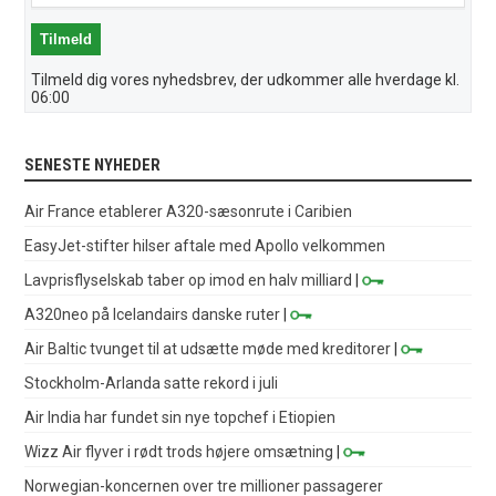
Tilmeld dig vores nyhedsbrev, der udkommer alle hverdage kl.
06:00
SENESTE NYHEDER
Air France etablerer A320-sæsonrute i Caribien
EasyJet-stifter hilser aftale med Apollo velkommen
Lavprisflyselskab taber op imod en halv milliard
|
A320neo på Icelandairs danske ruter
|
Air Baltic tvunget til at udsætte møde med kreditorer
|
Stockholm-Arlanda satte rekord i juli
Air India har fundet sin nye topchef i Etiopien
Wizz Air flyver i rødt trods højere omsætning
|
Norwegian-koncernen over tre millioner passagerer