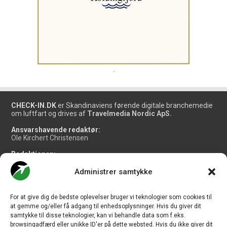
.
CHECK-IN.DK
er Skandinaviens førende digitale branchemedie
om luftfart og drives af
Travelmedia Nordic ApS.
Ansvarshavende redaktør:
Ole Kirchert Christensen
Redaktionen:
Christian Granhøj Skouboe
Henrik Baumgarten
Administrer samtykke
Danny Longhi Andreasen
Mathias Majlund Laursen
For at give dig de bedste oplevelser bruger vi teknologier som cookies til
Salg og jobannoncer:
at gemme og/eller få adgang til enhedsoplysninger. Hvis du giver dit
salg@travelmedianordic.com
samtykke til disse teknologier, kan vi behandle data som f.eks.
browsingadfærd eller unikke ID'er på dette websted. Hvis du ikke giver dit