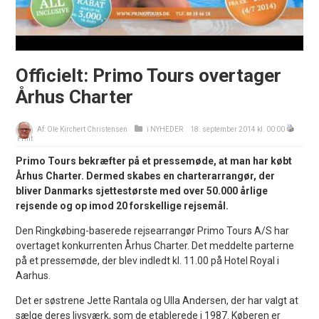
Officielt: Primo Tours overtager
Århus Charter
Af:
Ole Kirchert Christensen
i
NYHEDER
18. september 2014 kl. 00:00
Print
Primo Tours bekræfter på et pressemøde, at man har købt
Århus Charter. Dermed skabes en charterarrangør, der
bliver Danmarks sjettestørste med over 50.000 årlige
rejsende og op imod 20 forskellige rejsemål.
Den Ringkøbing-baserede rejsearrangør Primo Tours A/S har
overtaget konkurrenten Århus Charter. Det meddelte parterne
på et pressemøde, der blev indledt kl. 11.00 på Hotel Royal i
Aarhus.
Det er søstrene Jette Rantala og Ulla Andersen, der har valgt at
sælge deres livsværk, som de etablerede i 1987. Køberen er