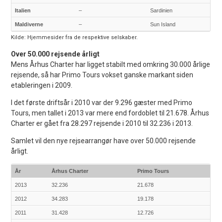
Italien
–
Sardinien
Maldiverne
–
Sun Island
Kilde: Hjemmesider fra de respektive selskaber.
Over 50.000 rejsende årligt
Mens Århus Charter har ligget stabilt med omkring 30.000 årlige
rejsende, så har Primo Tours vokset ganske markant siden
etableringen i 2009.
I det første driftsår i 2010 var der 9.296 gæster med Primo
Tours, men tallet i 2013 var mere end fordoblet til 21.678. Århus
Charter er gået fra 28.297 rejsende i 2010 til 32.236 i 2013.
Samlet vil den nye rejsearrangør have over 50.000 rejsende
årligt.
År
Århus Charter
Primo Tours
2013
32.236
21.678
2012
34.283
19.178
2011
31.428
12.726