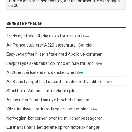
Tilmeld dig vores nyhedsbrev, der udkommer alle hverdage kl.
06:00
SENESTE NYHEDER
Trods ny aftale: Stadig risiko for strejker
|
Air France etablerer A320-sæsonrute i Caribien
EasyJet-stifter hilser aftale med Apollo velkommen
Lavprisflyselskab taber op imod en halv milliard
|
A320neo på Icelandairs danske ruter
|
Air Baltic tvunget til at udsætte møde med kreditorer
|
Stockholm-Arlanda satte rekord i juli
Air India har fundet sin nye topchef i Etiopien
Wizz Air flyver i rødt trods højere omsætning
|
Norwegian-koncernen over tre millioner passagerer
Lufthansa har slået dørene op for historisk hangar