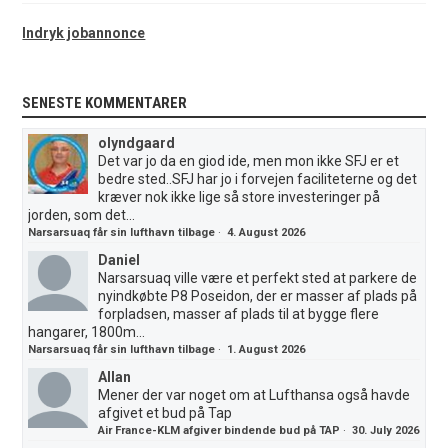
Indryk jobannonce
SENESTE KOMMENTARER
olyndgaard
Det var jo da en giod ide, men mon ikke SFJ er et
bedre sted..SFJ har jo i forvejen faciliteterne og det
kræver nok ikke lige så store investeringer på
jorden, som det...
Narsarsuaq får sin lufthavn tilbage
·
4. August 2026
Daniel
Narsarsuaq ville være et perfekt sted at parkere de
nyindkøbte P8 Poseidon, der er masser af plads på
forpladsen, masser af plads til at bygge flere
hangarer, 1800m...
Narsarsuaq får sin lufthavn tilbage
·
1. August 2026
Allan
Mener der var noget om at Lufthansa også havde
afgivet et bud på Tap
Air France-KLM afgiver bindende bud på TAP
·
30. July 2026