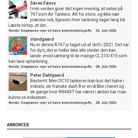
Søren Fønss
I min verden giver det ingen mening, at satse på
747 som Air Tankers. Alt for store, og ikke nær
præcise nok, ligesom hver tankning tager lang tid.
Læste netop, at der...
Nordic Seaplanes-ejer vil have brandslukningsfly
·
30. July 2026
olyndgaard
Nu er denne B747 jo taget ud af drift i 2021. Det var
for dyrt,,det er heller ikke alle steder den kan
lande..imod sætning til de mange CL 215/415 som
kan lave optankning...
Nordic Seaplanes-ejer vil have brandslukningsfly
·
28. July 2026
Peter Dahlgaard
Bestemt. Men DC10 tankeren kan kun det halve i
indsats, de franske dash 8 er en dråbe i havet og
de gange hvor N944ST har været i aktion har man
kunne se indsatsen....
Nordic Seaplanes-ejer vil have brandslukningsfly
·
28. July 2026
ANNONCER
.