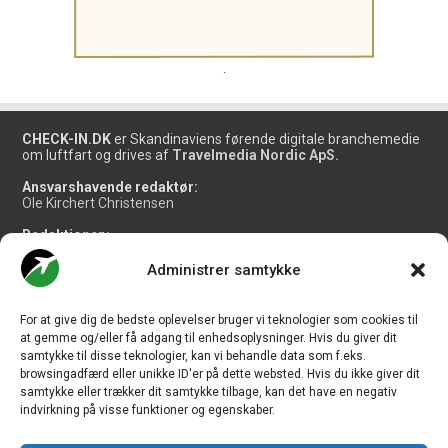
.
CHECK-IN.DK
er Skandinaviens førende digitale branchemedie
om luftfart og drives af
Travelmedia Nordic ApS.
Ansvarshavende redaktør:
Ole Kirchert Christensen
Redaktionen:
Christian Granhøj Skouboe
Henrik Baumgarten
Administrer samtykke
Danny Longhi Andreasen
Mathias Majlund Laursen
For at give dig de bedste oplevelser bruger vi teknologier som cookies til
Salg og jobannoncer:
at gemme og/eller få adgang til enhedsoplysninger. Hvis du giver dit
salg@travelmedianordic.com
samtykke til disse teknologier, kan vi behandle data som f.eks.
browsingadfærd eller unikke ID'er på dette websted. Hvis du ikke giver dit
samtykke eller trækker dit samtykke tilbage, kan det have en negativ
Vi tager ansvar for indholdet og er tilmeldt
indvirkning på visse funktioner og egenskaber.