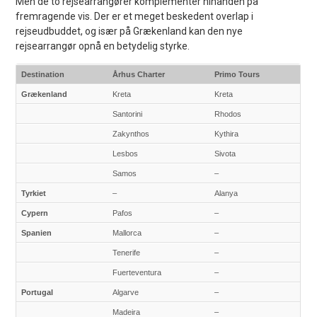
Men de to rejsearrangører komplementer hinanden på
fremragende vis. Der er et meget beskedent overlap i
rejseudbuddet, og især på Grækenland kan den nye
rejsearrangør opnå en betydelig styrke.
Destination
Århus Charter
Primo Tours
Grækenland
Kreta
Kreta
Santorini
Rhodos
Zakynthos
Kythira
Lesbos
Sivota
Samos
–
Tyrkiet
–
Alanya
Cypern
Pafos
–
Spanien
Mallorca
–
Tenerife
–
Fuerteventura
–
Portugal
Algarve
–
Madeira
–