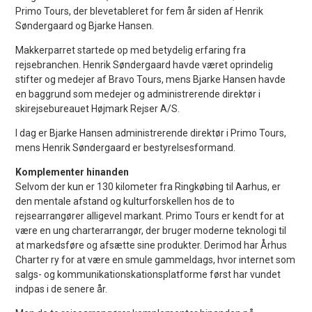
Primo Tours, der blevetableret for fem år siden af Henrik
Søndergaard og Bjarke Hansen.
Makkerparret startede op med betydelig erfaring fra
rejsebranchen. Henrik Søndergaard havde været oprindelig
stifter og medejer af Bravo Tours, mens Bjarke Hansen havde
en baggrund som medejer og administrerende direktør i
skirejsebureauet Højmark Rejser A/S.
I dag er Bjarke Hansen administrerende direktør i Primo Tours,
mens Henrik Søndergaard er bestyrelsesformand.
Komplementer hinanden
Selvom der kun er 130 kilometer fra Ringkøbing til Aarhus, er
den mentale afstand og kulturforskellen hos de to
rejsearrangører alligevel markant. Primo Tours er kendt for at
være en ung charterarrangør, der bruger moderne teknologi til
at markedsføre og afsætte sine produkter. Derimod har Århus
Charter ry for at være en smule gammeldags, hvor internet som
salgs- og kommunikationskationsplatforme først har vundet
indpas i de senere år.