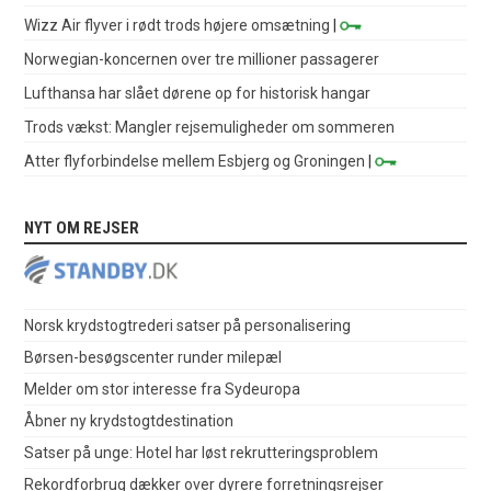
Wizz Air flyver i rødt trods højere omsætning
|
Norwegian-koncernen over tre millioner passagerer
Lufthansa har slået dørene op for historisk hangar
Trods vækst: Mangler rejsemuligheder om sommeren
Atter flyforbindelse mellem Esbjerg og Groningen
|
NYT OM REJSER
Norsk krydstogtrederi satser på personalisering
Børsen-besøgscenter runder milepæl
Melder om stor interesse fra Sydeuropa
Åbner ny krydstogtdestination
Satser på unge: Hotel har løst rekrutteringsproblem
Rekordforbrug dækker over dyrere forretningsrejser