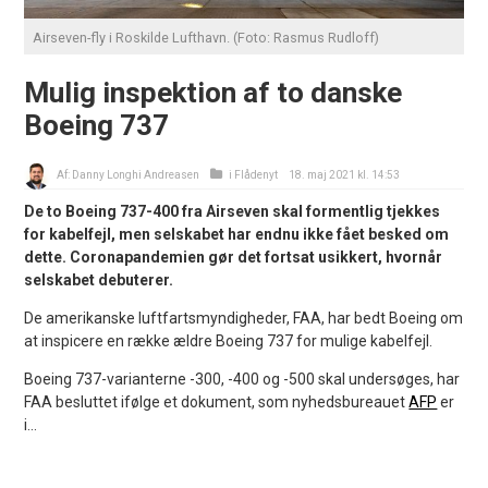
Airseven-fly i Roskilde Lufthavn. (Foto: Rasmus Rudloff)
Mulig inspektion af to danske
Boeing 737
Af:
Danny Longhi Andreasen
i
Flådenyt
18. maj 2021 kl. 14:53
De to Boeing 737-400 fra Airseven skal formentlig tjekkes
for kabelfejl, men selskabet har endnu ikke fået besked om
dette. Coronapandemien gør det fortsat usikkert, hvornår
selskabet debuterer.
De amerikanske luftfartsmyndigheder, FAA, har bedt Boeing om
at inspicere en række ældre Boeing 737 for mulige kabelfejl.
Boeing 737-varianterne -300, -400 og -500 skal undersøges, har
FAA besluttet ifølge et dokument, som nyhedsbureauet
AFP
er
i...