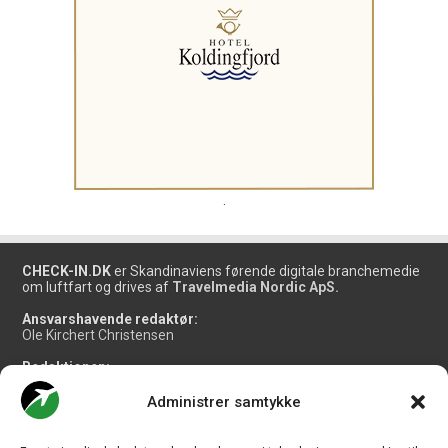
.
CHECK-IN.DK
er Skandinaviens førende digitale branchemedie
om luftfart og drives af
Travelmedia Nordic ApS.
Ansvarshavende redaktør:
Ole Kirchert Christensen
Redaktionen:
Christian Granhøj Skouboe
Henrik Baumgarten
Administrer samtykke
Danny Longhi Andreasen
Mathias Majlund Laursen