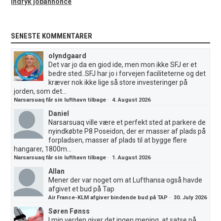
Indryk jobannonce
SENESTE KOMMENTARER
olyndgaard
Det var jo da en giod ide, men mon ikke SFJ er et
bedre sted..SFJ har jo i forvejen faciliteterne og det
kræver nok ikke lige så store investeringer på
jorden, som det...
Narsarsuaq får sin lufthavn tilbage
·
4. August 2026
Daniel
Narsarsuaq ville være et perfekt sted at parkere de
nyindkøbte P8 Poseidon, der er masser af plads på
forpladsen, masser af plads til at bygge flere
hangarer, 1800m...
Narsarsuaq får sin lufthavn tilbage
·
1. August 2026
Allan
Mener der var noget om at Lufthansa også havde
afgivet et bud på Tap
Air France-KLM afgiver bindende bud på TAP
·
30. July 2026
Søren Fønss
I min verden giver det ingen mening, at satse på