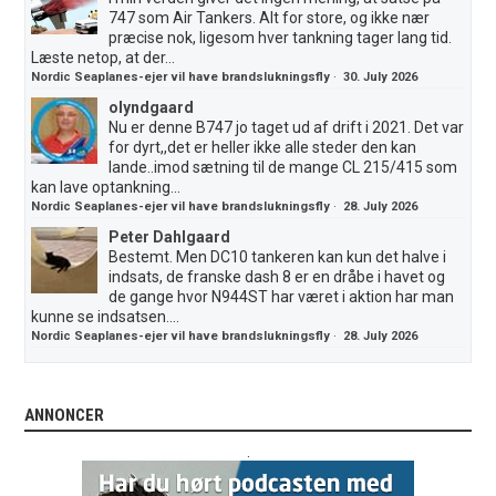
747 som Air Tankers. Alt for store, og ikke nær
præcise nok, ligesom hver tankning tager lang tid.
Læste netop, at der...
Nordic Seaplanes-ejer vil have brandslukningsfly
·
30. July 2026
olyndgaard
Nu er denne B747 jo taget ud af drift i 2021. Det var
for dyrt,,det er heller ikke alle steder den kan
lande..imod sætning til de mange CL 215/415 som
kan lave optankning...
Nordic Seaplanes-ejer vil have brandslukningsfly
·
28. July 2026
Peter Dahlgaard
Bestemt. Men DC10 tankeren kan kun det halve i
indsats, de franske dash 8 er en dråbe i havet og
de gange hvor N944ST har været i aktion har man
kunne se indsatsen....
Nordic Seaplanes-ejer vil have brandslukningsfly
·
28. July 2026
ANNONCER
.