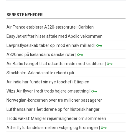
SENESTE NYHEDER
Air France etablerer A320-sæsonrute i Caribien
EasyJet-stifter hilser aftale med Apollo velkommen
Lavprisflyselskab taber op imod en halv milliard
|
A320neo på Icelandairs danske ruter
|
Air Baltic tvunget til at udsætte møde med kreditorer
|
Stockholm-Arlanda satte rekord i juli
Air India har fundet sin nye topchef i Etiopien
Wizz Air flyver i rødt trods højere omsætning
|
Norwegian-koncernen over tre millioner passagerer
Lufthansa har slået dørene op for historisk hangar
Trods vækst: Mangler rejsemuligheder om sommeren
Atter flyforbindelse mellem Esbjerg og Groningen
|