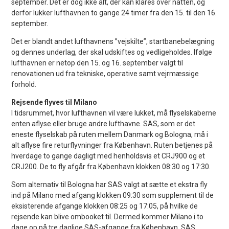
september. Det er dog ikke alt, der kan klares over natten, og
derfor lukker lufthavnen to gange 24 timer fra den 15. til den 16.
september.
Det er blandt andet lufthavnens ”vejskilte”, startbanebelægning
og dennes underlag, der skal udskiftes og vedligeholdes. Ifølge
lufthavnen er netop den 15. og 16. september valgt til
renovationen ud fra tekniske, operative samt vejrmæssige
forhold.
Rejsende flyves til Milano
I tidsrummet, hvor lufthavnen vil være lukket, må flyselskaberne
enten aflyse eller bruge andre lufthavne. SAS, som er det
eneste flyselskab på ruten mellem Danmark og Bologna, må i
alt aflyse fire returflyvninger fra København. Ruten betjenes på
hverdage to gange dagligt med henholdsvis et CRJ900 og et
CRJ200. De to fly afgår fra København klokken 08:30 og 17:30.
Som alternativ til Bologna har SAS valgt at sætte et ekstra fly
ind på Milano med afgang klokken 09:30 som supplement til de
eksisterende afgange klokken 08:25 og 17:05, på hvilke de
rejsende kan blive ombooket til. Dermed kommer Milano i to
dage op på tre daglige SAS-afgange fra København. SAS