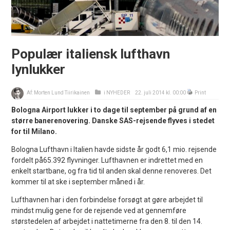
Populær italiensk lufthavn
lynlukker
Af:
Morten Lund Tiirikainen
i
NYHEDER
22. juli 2014 kl. 00:00
Print
Bologna Airport lukker i to dage til september på grund af en
større banerenovering. Danske SAS-rejsende flyves i stedet
for til Milano.
Bologna Lufthavn i Italien havde sidste år godt 6,1 mio. rejsende
fordelt på65.392 flyvninger. Lufthavnen er indrettet med en
enkelt startbane, og fra tid til anden skal denne renoveres. Det
kommer til at ske i september måned i år.
Lufthavnen har i den forbindelse forsøgt at gøre arbejdet til
mindst mulig gene for de rejsende ved at gennemføre
størstedelen af arbejdet i nattetimerne fra den 8. til den 14.