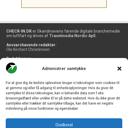
.
CHECK-IN.DK
er Skandinaviens førende digitale branchemedie
om luftfart og drives af
Travelmedia Nordic ApS.
Ansvarshavende redaktør:
Ole Kirchert Christensen
Redaktionen:
Christian Granhøj Skouboe
Henrik Baumgarten
Administrer samtykke
Danny Longhi Andreasen
Mathias Majlund Laursen
For at give dig de bedste oplevelser bruger vi teknologier som cookies til
Salg og jobannoncer:
at gemme og/eller få adgang til enhedsoplysninger. Hvis du giver dit
salg@travelmedianordic.com
samtykke til disse teknologier, kan vi behandle data som f.eks.
browsingadfærd eller unikke ID'er på dette websted. Hvis du ikke giver dit
samtykke eller trækker dit samtykke tilbage, kan det have en negativ
Vi tager ansvar for indholdet og er tilmeldt
indvirkning på visse funktioner og egenskaber.
Godkend
Siden er udviklet af
JHV Media Consult.