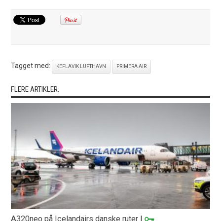
Tagget med:
KEFLAVIK LUFTHAVN
PRIMERA AIR
FLERE ARTIKLER:
A320neo på Icelandairs danske ruter
|