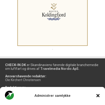
.
CHECK-IN.DK
er Skandinaviens førende digitale branchemedie
om luftfart og drives af
Travelmedia Nordic ApS.
Ansvarshavende redaktør:
Ole Kirchert Christensen
Redaktionen:
Christian Granhøj Skouboe
Henrik Baumgarten
Administrer samtykke
Danny Longhi Andreasen
Mathias Majlund Laursen