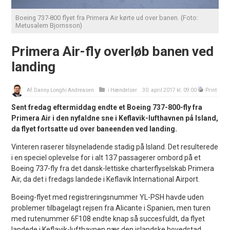
Boeing 737-800 flyet fra Primera Air kørte ud over banen. (Foto:
Metusalem Bjornsson)
Primera Air-fly overløb banen ved
landing
Af:
Danny Longhi Andreasen
i
Hændelser
30. april 2017 kl. 09:00
Print
Sent fredag eftermiddag endte et Boeing 737-800-fly fra
Primera Air i den nyfaldne sne i Keflavik-lufthavnen på Island,
da flyet fortsatte ud over baneenden ved landing.
Vinteren raserer tilsyneladende stadig på Island. Det resulterede
i en speciel oplevelse for i alt 137 passagerer ombord på et
Boeing 737-fly fra det dansk-lettiske charterflyselskab Primera
Air, da det i fredags landede i Keflavik International Airport.
Boeing-flyet med registreringsnummer YL-PSH havde uden
problemer tilbagelagt rejsen fra Alicante i Spanien, men turen
med rutenummer 6F108 endte knap så succesfuldt, da flyet
landede i Keflavik-lufthavnen nær den islandske hovedstad,