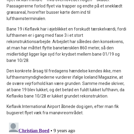
Passagererne forlod flyet via trapper og endte på et sneklædt
græsareal, hvorefter busser kørte dem ind til
lufthavnsterminalen.
Bane 19 i Keflavik har i øjeblikket en forskudt tærskelværdi, fordi
lufthavnen er i gang med fase 3 i et stort
rekonstruktionsarbejde. Arbejdet har således den konsekvens,
at man har måttet flytte banetærsklen 860 meter, så den
midlertidigt ligger lige syd for krydset mellem bane 01/19 og
bane 10/28.
Den konkrete årsag til fredagens hændelse kendes ikke, men
lufthavnsmyndighederne vurderer ifølge Iceland Magazine, at
de svære vejrforhold kan være grunden. Samme medie skriver,
at bane 19 blev lukket, og det betød en fuldt lukket lufthavn, da
Keflaviks bane 10/28 er lukket grundet rekonstruktion.
Keflavik International Airport åbnede dog igen, efter man fik
bugseret flyet væk fra manøvreområdet.