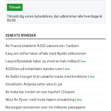
Tilmeld dig vores nyhedsbrev, der udkommer alle hverdage kl.
06:00
SENESTE NYHEDER
Air France etablerer A320-sæsonrute i Caribien
EasyJet-stifter hilser aftale med Apollo velkommen
Lavprisflyselskab taber op imod en halv milliard
|
A320neo på Icelandairs danske ruter
|
Air Baltic tvunget til at udsætte møde med kreditorer
|
Stockholm-Arlanda satte rekord i juli
Air India har fundet sin nye topchef i Etiopien
Wizz Air flyver i rødt trods højere omsætning
|
Norwegian-koncernen over tre millioner passagerer