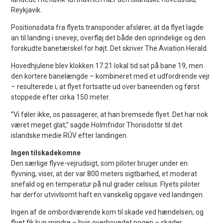
Reykjavik.
Positionsdata fra flyets transponder afslører, at da flyet lagde
an til landing i snevejr, overfløj det både den oprindelige og den
forskudte banetærskel for højt. Det skriver The Aviation Herald.
Hovedhjulene blev klokken 17.21 lokal tid sat på bane 19, men
den kortere banelængde – kombineret med et udfordrende vejr
– resulterede i, at flyet fortsatte ud over baneenden og først
stoppede efter cirka 150 meter.
”Vi føler ikke, os passagerer, at han bremsede flyet. Det har nok
været meget glat,” sagde Holmfridor Thorisdottir til det
islandske medie RÚV efter landingen.
Ingen tilskadekomne
Den særlige flyve-vejrudsigt, som piloter bruger under en
flyvning, viser, at der var 800 meters sigtbarhed, et moderat
snefald og en temperatur på nul grader celsius. Flyets piloter
har derfor utvivlsomt haft en vanskelig opgave ved landingen.
Ingen af de ombordværende kom til skade ved hændelsen, og
flyet fik kun mindre – hvis overhovedet nogen – skader.