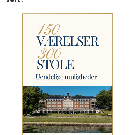
ANNONCE
.