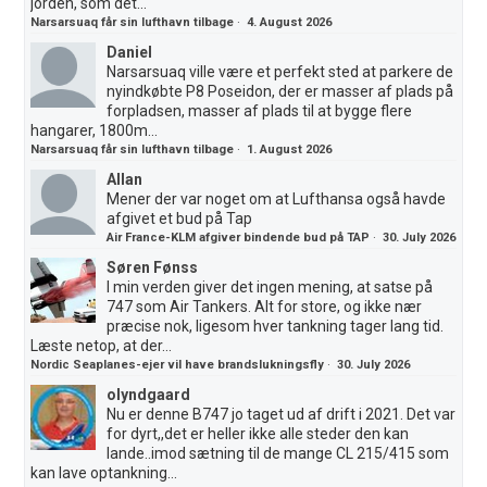
jorden, som det...
Narsarsuaq får sin lufthavn tilbage
·
4. August 2026
Daniel
Narsarsuaq ville være et perfekt sted at parkere de
nyindkøbte P8 Poseidon, der er masser af plads på
forpladsen, masser af plads til at bygge flere
hangarer, 1800m...
Narsarsuaq får sin lufthavn tilbage
·
1. August 2026
Allan
Mener der var noget om at Lufthansa også havde
afgivet et bud på Tap
Air France-KLM afgiver bindende bud på TAP
·
30. July 2026
Søren Fønss
I min verden giver det ingen mening, at satse på
747 som Air Tankers. Alt for store, og ikke nær
præcise nok, ligesom hver tankning tager lang tid.
Læste netop, at der...
Nordic Seaplanes-ejer vil have brandslukningsfly
·
30. July 2026
olyndgaard
Nu er denne B747 jo taget ud af drift i 2021. Det var
for dyrt,,det er heller ikke alle steder den kan
lande..imod sætning til de mange CL 215/415 som
kan lave optankning...