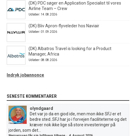
(DK) PDC søger en Application Specialist til vores
Airline Team – Crew
Udløber: 14.08.2026
(DK) Bliv Apron-flyveleder hos Naviair
Udløber: 01.09.2026
(DK) Albatros Travel is looking for a Product
Manager, Africa
Udløber: 08.08.2026
Indryk jobannonce
SENESTE KOMMENTARER
olyndgaard
Det var jo da en giod ide, men mon ikke SFJ er et
bedre sted..SFJ har jo i forvejen faciliteterne og det
kræver nok ikke lige så store investeringer på
jorden, som det...
Narsarsuaq får sin lufthavn tilbage
·
4. August 2026