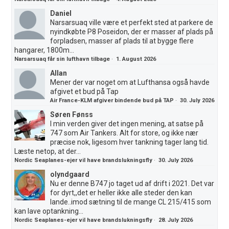
Daniel
Narsarsuaq ville være et perfekt sted at parkere de
nyindkøbte P8 Poseidon, der er masser af plads på
forpladsen, masser af plads til at bygge flere
hangarer, 1800m...
Narsarsuaq får sin lufthavn tilbage
·
1. August 2026
Allan
Mener der var noget om at Lufthansa også havde
afgivet et bud på Tap
Air France-KLM afgiver bindende bud på TAP
·
30. July 2026
Søren Fønss
I min verden giver det ingen mening, at satse på
747 som Air Tankers. Alt for store, og ikke nær
præcise nok, ligesom hver tankning tager lang tid.
Læste netop, at der...
Nordic Seaplanes-ejer vil have brandslukningsfly
·
30. July 2026
olyndgaard
Nu er denne B747 jo taget ud af drift i 2021. Det var
for dyrt,,det er heller ikke alle steder den kan
lande..imod sætning til de mange CL 215/415 som
kan lave optankning...
Nordic Seaplanes-ejer vil have brandslukningsfly
·
28. July 2026