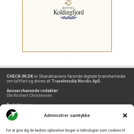
.
CHECK-IN.DK
er Skandinaviens førende digitale branchemedie
om luftfart og drives af
Travelmedia Nordic ApS.
Ansvarshavende redaktør:
Ole Kirchert Christensen
Redaktionen:
Christian Granhøj Skouboe
Henrik Baumgarten
Administrer samtykke
Danny Longhi Andreasen
Mathias Majlund Laursen
For at give dig de bedste oplevelser bruger vi teknologier som cookies til
Salg og jobannoncer: