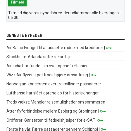
Tilmeld dig vores nyhedsbrev, der udkommer alle hverdage kl.
06:00
SENESTE NYHEDER
Air Baltic tvunget til at udsætte møde med kreditorer
|
Stockholm-Arlanda satte rekord i juli
Air India har fundet sin nye topchef i Etiopien
Wizz Air flyver i rødt trods højere omsætning
|
Norwegian-koncernen over tre millioner passagerer
Lufthansa har slået dørene op for historisk hangar
Trods vækst: Mangler rejsemuligheder om sommeren
Atter flyforbindelse mellem Esbjerg og Groningen
|
Ordfører: Gør staten til fødselshjælper for e-SAF
|
Første halvår: Færre passagerer gennem Schiphol
|