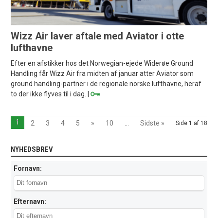
Wizz Air laver aftale med Aviator i otte
lufthavne
Efter en afstikker hos det Norwegian-ejede Widerøe Ground
Handling får Wizz Air fra midten af januar atter Aviator som
ground handling-partner i de regionale norske lufthavne, heraf
to der ikke flyves til i dag. |
1
2
3
4
5
»
10
...
Sidste »
Side 1 af 18
NYHEDSBREV
Fornavn:
Efternavn: