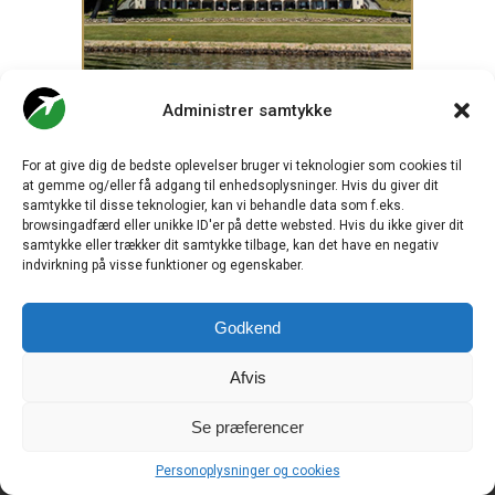
Administrer samtykke
For at give dig de bedste oplevelser bruger vi teknologier som cookies til
at gemme og/eller få adgang til enhedsoplysninger. Hvis du giver dit
samtykke til disse teknologier, kan vi behandle data som f.eks.
browsingadfærd eller unikke ID'er på dette websted. Hvis du ikke giver dit
samtykke eller trækker dit samtykke tilbage, kan det have en negativ
indvirkning på visse funktioner og egenskaber.
.
Godkend
Afvis
CHECK-IN.DK
er Skandinaviens førende digitale branchemedie
om luftfart og drives af
Travelmedia Nordic ApS.
Se præferencer
Ansvarshavende redaktør:
Ole Kirchert Christensen
Personoplysninger og cookies