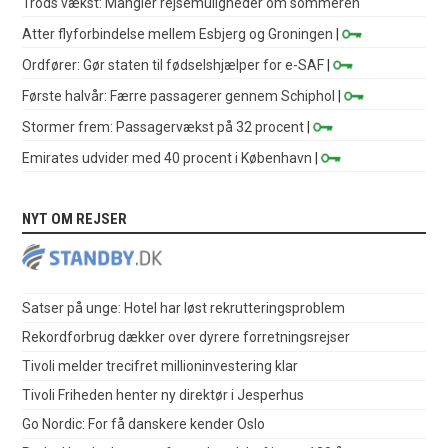
Trods vækst: Mangler rejsemuligheder om sommeren
Atter flyforbindelse mellem Esbjerg og Groningen
|
Ordfører: Gør staten til fødselshjælper for e-SAF
|
Første halvår: Færre passagerer gennem Schiphol
|
Stormer frem: Passagervækst på 32 procent
|
Emirates udvider med 40 procent i København
|
NYT OM REJSER
Satser på unge: Hotel har løst rekrutteringsproblem
Rekordforbrug dækker over dyrere forretningsrejser
Tivoli melder trecifret millioninvestering klar
Tivoli Friheden henter ny direktør i Jesperhus
Go Nordic: For få danskere kender Oslo