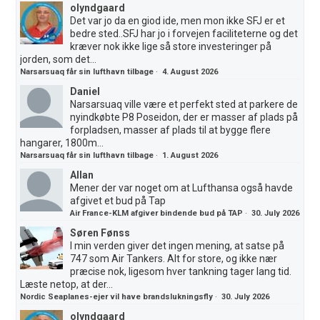
olyndgaard
Det var jo da en giod ide, men mon ikke SFJ er et
bedre sted..SFJ har jo i forvejen faciliteterne og det
kræver nok ikke lige så store investeringer på
jorden, som det...
Narsarsuaq får sin lufthavn tilbage
·
4. August 2026
Daniel
Narsarsuaq ville være et perfekt sted at parkere de
nyindkøbte P8 Poseidon, der er masser af plads på
forpladsen, masser af plads til at bygge flere
hangarer, 1800m...
Narsarsuaq får sin lufthavn tilbage
·
1. August 2026
Allan
Mener der var noget om at Lufthansa også havde
afgivet et bud på Tap
Air France-KLM afgiver bindende bud på TAP
·
30. July 2026
Søren Fønss
I min verden giver det ingen mening, at satse på
747 som Air Tankers. Alt for store, og ikke nær
præcise nok, ligesom hver tankning tager lang tid.
Læste netop, at der...
Nordic Seaplanes-ejer vil have brandslukningsfly
·
30. July 2026
olyndgaard