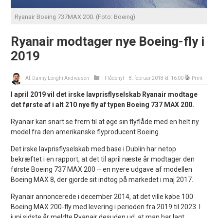
Ryanair Boeing 737MAX 200. (Foto: Boeing)
Ryanair modtager nye Boeing-fly i
2019
Af:
Danny Longhi Andreasen
i
Flådenyt
8. februar 2018 kl. 16:00
Print
I april 2019 vil det irske lavprisflyselskab Ryanair modtage
det første af i alt 210 nye fly af typen Boeing 737 MAX 200.
Ryanair kan snart se frem til at øge sin flyflåde med en helt ny
model fra den amerikanske flyproducent Boeing.
Det irske lavprisflyselskab med base i Dublin har netop
bekræftet i en rapport, at det til april næste år modtager den
første Boeing 737 MAX 200 – en nyere udgave af modellen
Boeing MAX 8, der gjorde sit indtog på markedet i maj 2017.
Ryanair annoncerede i december 2014, at det ville købe 100
Boeing MAX 200-fly med levering i perioden fra 2019 til 2023. I
juni sidste år meldte Ryanair desuden ud, at man har lagt