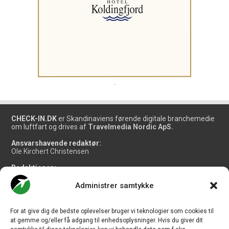
.
CHECK-IN.DK
er Skandinaviens førende digitale branchemedie
om luftfart og drives af
Travelmedia Nordic ApS.
Ansvarshavende redaktør:
Ole Kirchert Christensen
Redaktionen:
Christian Granhøj Skouboe
Henrik Baumgarten
Administrer samtykke
Danny Longhi Andreasen
Mathias Majlund Laursen
For at give dig de bedste oplevelser bruger vi teknologier som cookies til
Salg og jobannoncer:
at gemme og/eller få adgang til enhedsoplysninger. Hvis du giver dit
salg@travelmedianordic.com