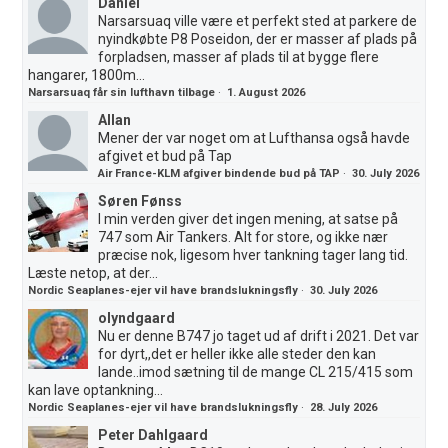
Daniel
Narsarsuaq ville være et perfekt sted at parkere de
nyindkøbte P8 Poseidon, der er masser af plads på
forpladsen, masser af plads til at bygge flere
hangarer, 1800m...
Narsarsuaq får sin lufthavn tilbage
·
1. August 2026
Allan
Mener der var noget om at Lufthansa også havde
afgivet et bud på Tap
Air France-KLM afgiver bindende bud på TAP
·
30. July 2026
Søren Fønss
I min verden giver det ingen mening, at satse på
747 som Air Tankers. Alt for store, og ikke nær
præcise nok, ligesom hver tankning tager lang tid.
Læste netop, at der...
Nordic Seaplanes-ejer vil have brandslukningsfly
·
30. July 2026
olyndgaard
Nu er denne B747 jo taget ud af drift i 2021. Det var
for dyrt,,det er heller ikke alle steder den kan
lande..imod sætning til de mange CL 215/415 som
kan lave optankning...
Nordic Seaplanes-ejer vil have brandslukningsfly
·
28. July 2026
Peter Dahlgaard