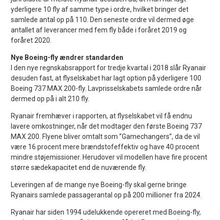
yderligere 10 fly af samme type i ordre, hvilket bringer det
samlede antal op på 110. Den seneste ordre vil dermed øge
antallet af leverancer med fem fly både i foråret 2019 og
foråret 2020.
Nye Boeing-fly ændrer standarden
I den nye regnskabsrapport for tredje kvartal i 2018 slår Ryanair
desuden fast, at flyselskabet har lagt option på yderligere 100
Boeing 737 MAX 200-fly. Lavprisselskabets samlede ordre når
dermed op på i alt 210 fly.
Ryanair fremhæver i rapporten, at flyselskabet vil få endnu
lavere omkostninger, når det modtager den første Boeing 737
MAX 200. Flyene bliver omtalt som ”Gamechangers”, da de vil
være 16 procent mere brændstofeffektiv og have 40 procent
mindre støjemissioner. Herudover vil modellen have fire procent
større sædekapacitet end de nuværende fly.
Leveringen af de mange nye Boeing-fly skal gerne bringe
Ryanairs samlede passagerantal op på 200 millioner fra 2024.
Ryanair har siden 1994 udelukkende opereret med Boeing-fly,