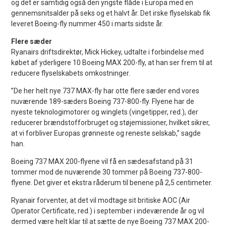
og det er samtidig også den yngste flåde i Europa med en
gennemsnitsalder på seks og et halvt år. Det irske flyselskab fik
leveret Boeing-fly nummer 450 i marts sidste år.
Flere sæder
Ryanairs driftsdirektør, Mick Hickey, udtalte i forbindelse med
købet af yderligere 10 Boeing MAX 200-fly, at han ser frem til at
reducere flyselskabets omkostninger.
”De her helt nye 737 MAX-fly har otte flere sæder end vores
nuværende 189-sæders Boeing 737-800-fly. Flyene har de
nyeste teknologimotorer og winglets (vingetipper, red.), der
reducerer brændstofforbruget og støjemissioner, hvilket sikrer,
at vi forbliver Europas grønneste og reneste selskab,” sagde
han.
Boeing 737 MAX 200-flyene vil få en sædesafstand på 31
tommer mod de nuværende 30 tommer på Boeing 737-800-
flyene. Det giver et ekstra råderum til benene på 2,5 centimeter.
Ryanair forventer, at det vil modtage sit britiske AOC (Air
Operator Certificate, red.) i september i indeværende år og vil
dermed være helt klar til at sætte de nye Boeing 737 MAX 200-