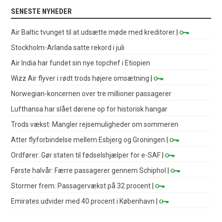
SENESTE NYHEDER
Air Baltic tvunget til at udsætte møde med kreditorer
|
Stockholm-Arlanda satte rekord i juli
Air India har fundet sin nye topchef i Etiopien
Wizz Air flyver i rødt trods højere omsætning
|
Norwegian-koncernen over tre millioner passagerer
Lufthansa har slået dørene op for historisk hangar
Trods vækst: Mangler rejsemuligheder om sommeren
Atter flyforbindelse mellem Esbjerg og Groningen
|
Ordfører: Gør staten til fødselshjælper for e-SAF
|
Første halvår: Færre passagerer gennem Schiphol
|
Stormer frem: Passagervækst på 32 procent
|
Emirates udvider med 40 procent i København
|