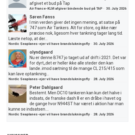
afgivet et bud på Tap
Air France-KLM afgiver bindende bud på TAP
·
30. July 2026
Søren Fønss
I min verden giver det ingen mening, at satse på
747 som Air Tankers. Alt for store, og ikke nær
præcise nok, ligesom hver tankning tager lang tid.
Læste netop, at der...
Nordic Seaplanes-ejer vil have brandslukningsfly
·
30. July 2026
olyndgaard
Nu er denne B747 jo taget ud af drift i 2021. Det var
for dyrt,,det er heller ikke alle steder den kan
lande..imod sætning til de mange CL 215/415 som
kan lave optankning...
Nordic Seaplanes-ejer vil have brandslukningsfly
·
28. July 2026
Peter Dahlgaard
Bestemt. Men DC10 tankeren kan kun det halve i
indsats, de franske dash 8 er en dråbe i havet og
de gange hvor N944ST har været i aktion har man
kunne se indsatsen....
Nordic Seaplanes-ejer vil have brandslukningsfly
·
28. July 2026