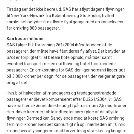
Tirsdag ser det ikke bedre ud. SAS har aflyst dagens flyvninger
til New York-Newark fra København og Stockholm, hvilket
samlet set betyder fire aflyste flyafgange med en konsekvens
for omkring 800 passagerer.
Kan koste millioner
SAS følger EU-forordning 261/2004 ihåndteringen af de
passagerer, der måtte have fået deres fly aflyst. Det betyder, at
SAS er forpligtet til at betale hotelophold, måltider samt
eventuel transport mellem lufthavn og hotel forstrandede
passagerer. En omkostning for SAS der i gennemsnit ligger tæt
på 3.000 kroner per døgn, for de passagerer, der vælger at gøre
brug af det.
Hvis blot halvdelen af mandagens og tirsdagensstrandede
passagerer er blevet kompenseret efter EU261/2004, vil SAS
have haft en skønnet direkte udgift på minimum 2,5 mio. kroner.
Herudover kommer tabte indtægter som følge af de aflyste
flyvninger. Dermed kan Sandy ende med at koste SAS omkring
fem mio. kroner. Beløbet kanhurtigt nå op i nærheden af 10 mio.
kroner,hvis aflysningerne mod forventning strækker sig længere