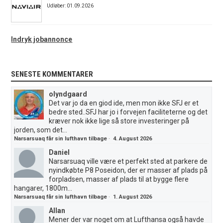
Udløber: 01.09.2026
Indryk jobannonce
SENESTE KOMMENTARER
olyndgaard
Det var jo da en giod ide, men mon ikke SFJ er et
bedre sted..SFJ har jo i forvejen faciliteterne og det
kræver nok ikke lige så store investeringer på
jorden, som det...
Narsarsuaq får sin lufthavn tilbage
·
4. August 2026
Daniel
Narsarsuaq ville være et perfekt sted at parkere de
nyindkøbte P8 Poseidon, der er masser af plads på
forpladsen, masser af plads til at bygge flere
hangarer, 1800m...
Narsarsuaq får sin lufthavn tilbage
·
1. August 2026
Allan
Mener der var noget om at Lufthansa også havde