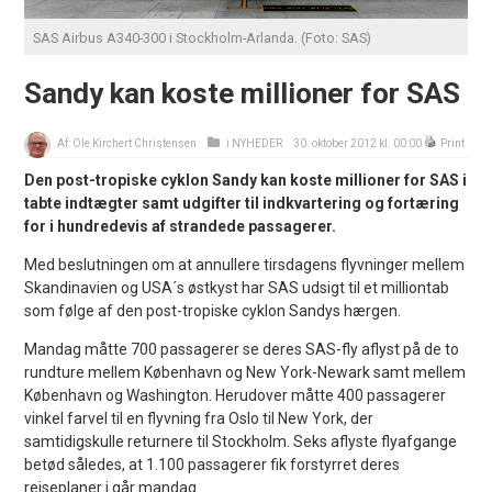
SAS Airbus A340-300 i Stockholm-Arlanda. (Foto: SAS)
Sandy kan koste millioner for SAS
Af:
Ole Kirchert Christensen
i
NYHEDER
30. oktober 2012 kl. 00:00
Print
Den post-tropiske cyklon Sandy kan koste millioner for SAS i
tabte indtægter samt udgifter til indkvartering og fortæring
for i hundredevis af strandede passagerer.
Med beslutningen om at annullere tirsdagens flyvninger mellem
Skandinavien og USA´s østkyst har SAS udsigt til et milliontab
som følge af den post-tropiske cyklon Sandys hærgen.
Mandag måtte 700 passagerer se deres SAS-fly aflyst på de to
rundture mellem København og New York-Newark samt mellem
København og Washington. Herudover måtte 400 passagerer
vinkel farvel til en flyvning fra Oslo til New York, der
samtidigskulle returnere til Stockholm. Seks aflyste flyafgange
betød således, at 1.100 passagerer fik forstyrret deres
rejseplaner i går mandag.