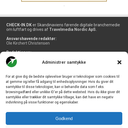
.
CHECK-IN.DK
er Skandinaviens førende digitale branchemedie
om luftfart og drives af
Travelmedia Nordic ApS.
Ansvarshavende redaktør:
Ole Kirchert Christensen
Redaktionen:
Christian Granhøj Skouboe
Henrik Baumgarten
Administrer samtykke
Danny Longhi Andreasen
Mathias Majlund Laursen
For at give dig de bedste oplevelser bruger vi teknologier som cookies til
Salg og jobannoncer:
at gemme og/eller få adgang til enhedsoplysninger. Hvis du giver dit
salg@travelmedianordic.com
samtykke til disse teknologier, kan vi behandle data som f.eks.
browsingadfærd eller unikke ID'er på dette websted. Hvis du ikke giver dit
samtykke eller trækker dit samtykke tilbage, kan det have en negativ
Vi tager ansvar for indholdet og er tilmeldt
indvirkning på visse funktioner og egenskaber.
Godkend
Siden er udviklet af
JHV Media Consult.