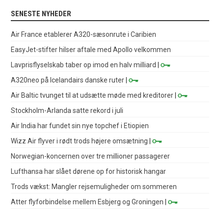
SENESTE NYHEDER
Air France etablerer A320-sæsonrute i Caribien
EasyJet-stifter hilser aftale med Apollo velkommen
Lavprisflyselskab taber op imod en halv milliard
|
A320neo på Icelandairs danske ruter
|
Air Baltic tvunget til at udsætte møde med kreditorer
|
Stockholm-Arlanda satte rekord i juli
Air India har fundet sin nye topchef i Etiopien
Wizz Air flyver i rødt trods højere omsætning
|
Norwegian-koncernen over tre millioner passagerer
Lufthansa har slået dørene op for historisk hangar
Trods vækst: Mangler rejsemuligheder om sommeren
Atter flyforbindelse mellem Esbjerg og Groningen
|