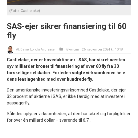
(Foto: Castlelake)
SAS-ejer sikrer finansiering til 60
fly
Af:
Danny Longhi Andreasen
i
Økonomi
26. september 2024 kl. 10:18
Castlelake, der er hovedaktionær i SAS, har sikret næsten
syv milliarder kroner til finansiering af over 60 fly fra 30
forskellige selskaber. Forleden solgte virksomheden hele
dens leasingenhed med over hundrede fly.
Den amerikanske investeringsvirksomhed Castlelake, der ejer
32 procent af aktierne i SAS, er ikke færdig med at investere i
passagerfly.
Således oplyser virksomheden, at den har sikret sig forpligtelser
for over én milliard dollar – svarende til 6,7...