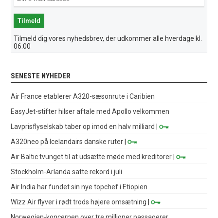
Tilmeld dig vores nyhedsbrev, der udkommer alle hverdage kl.
06:00
SENESTE NYHEDER
Air France etablerer A320-sæsonrute i Caribien
EasyJet-stifter hilser aftale med Apollo velkommen
Lavprisflyselskab taber op imod en halv milliard
|
A320neo på Icelandairs danske ruter
|
Air Baltic tvunget til at udsætte møde med kreditorer
|
Stockholm-Arlanda satte rekord i juli
Air India har fundet sin nye topchef i Etiopien
Wizz Air flyver i rødt trods højere omsætning
|
Norwegian-koncernen over tre millioner passagerer