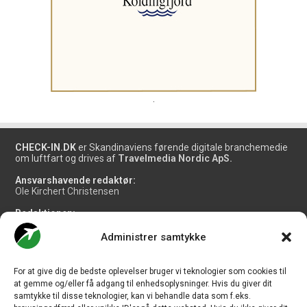
.
CHECK-IN.DK
er Skandinaviens førende digitale branchemedie
om luftfart og drives af
Travelmedia Nordic ApS.
Ansvarshavende redaktør:
Ole Kirchert Christensen
Redaktionen:
Christian Granhøj Skouboe
Henrik Baumgarten
Administrer samtykke
Danny Longhi Andreasen
Mathias Majlund Laursen
For at give dig de bedste oplevelser bruger vi teknologier som cookies til
Salg og jobannoncer:
at gemme og/eller få adgang til enhedsoplysninger. Hvis du giver dit
salg@travelmedianordic.com
samtykke til disse teknologier, kan vi behandle data som f.eks.