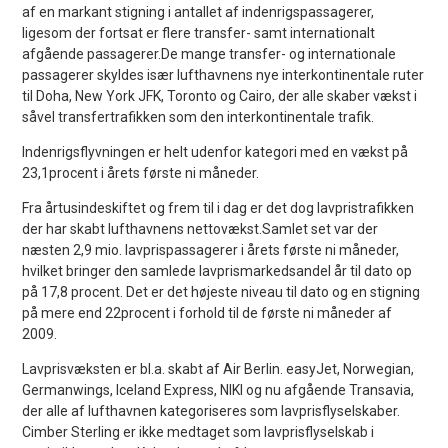
af en markant stigning i antallet af indenrigspassagerer,
ligesom der fortsat er flere transfer- samt internationalt
afgående passagerer.De mange transfer- og internationale
passagerer skyldes især lufthavnens nye interkontinentale ruter
til Doha, New York JFK, Toronto og Cairo, der alle skaber vækst i
såvel transfertrafikken som den interkontinentale trafik.
Indenrigsflyvningen er helt udenfor kategori med en vækst på
23,1procent i årets første ni måneder.
Fra årtusindeskiftet og frem til i dag er det dog lavpristrafikken
der har skabt lufthavnens nettovækst.Samlet set var der
næsten 2,9 mio. lavprispassagerer i årets første ni måneder,
hvilket bringer den samlede lavprismarkedsandel år til dato op
på 17,8 procent. Det er det højeste niveau til dato og en stigning
på mere end 22procent i forhold til de første ni måneder af
2009.
Lavprisvæksten er bl.a. skabt af Air Berlin. easyJet, Norwegian,
Germanwings, Iceland Express, NIKI og nu afgående Transavia,
der alle af lufthavnen kategoriseres som lavprisflyselskaber.
Cimber Sterling er ikke medtaget som lavprisflyselskab i