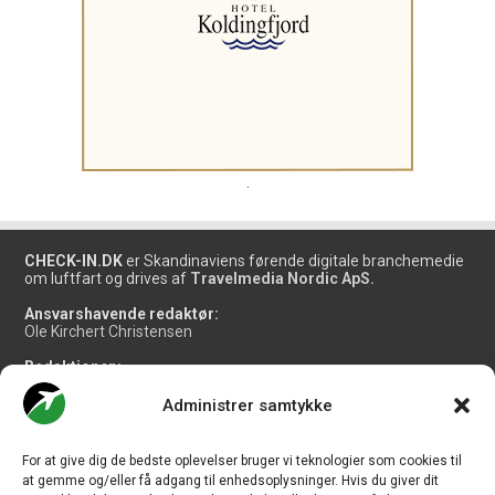
.
CHECK-IN.DK
er Skandinaviens førende digitale branchemedie
om luftfart og drives af
Travelmedia Nordic ApS.
Ansvarshavende redaktør:
Ole Kirchert Christensen
Redaktionen:
Christian Granhøj Skouboe
Henrik Baumgarten
Administrer samtykke
Danny Longhi Andreasen
Mathias Majlund Laursen
For at give dig de bedste oplevelser bruger vi teknologier som cookies til
Salg og jobannoncer:
at gemme og/eller få adgang til enhedsoplysninger. Hvis du giver dit
salg@travelmedianordic.com