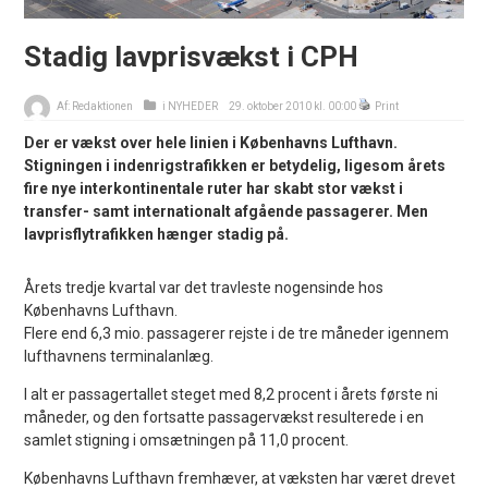
Stadig lavprisvækst i CPH
Af:
Redaktionen
i
NYHEDER
29. oktober 2010 kl. 00:00
Print
Der er vækst over hele linien i Københavns Lufthavn.
Stigningen i indenrigstrafikken er betydelig, ligesom årets
fire nye interkontinentale ruter har skabt stor vækst i
transfer- samt internationalt afgående passagerer. Men
lavprisflytrafikken hænger stadig på.
Årets tredje kvartal var det travleste nogensinde hos
Københavns Lufthavn.
Flere end 6,3 mio. passagerer rejste i de tre måneder igennem
lufthavnens terminalanlæg.
I alt er passagertallet steget med 8,2 procent i årets første ni
måneder, og den fortsatte passagervækst resulterede i en
samlet stigning i omsætningen på 11,0 procent.
Københavns Lufthavn fremhæver, at væksten har været drevet