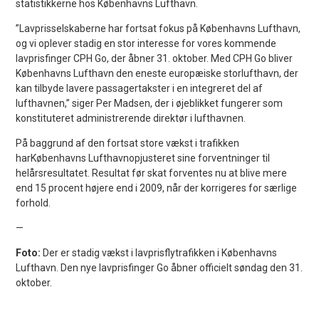
statistikkerne hos Københavns Lufthavn.
”Lavprisselskaberne har fortsat fokus på Københavns Lufthavn,
og vi oplever stadig en stor interesse for vores kommende
lavprisfinger CPH Go, der åbner 31. oktober. Med CPH Go bliver
Københavns Lufthavn den eneste europæiske storlufthavn, der
kan tilbyde lavere passagertakster i en integreret del af
lufthavnen,” siger Per Madsen, der i øjeblikket fungerer som
konstituteret administrerende direktør i lufthavnen.
På baggrund af den fortsat store vækst i trafikken
harKøbenhavns Lufthavnopjusteret sine forventninger til
helårsresultatet. Resultat før skat forventes nu at blive mere
end 15 procent højere end i 2009, når der korrigeres for særlige
forhold.
—
Foto:
Der er stadig vækst i lavprisflytrafikken i Københavns
Lufthavn. Den nye lavprisfinger Go åbner officielt søndag den 31.
oktober.