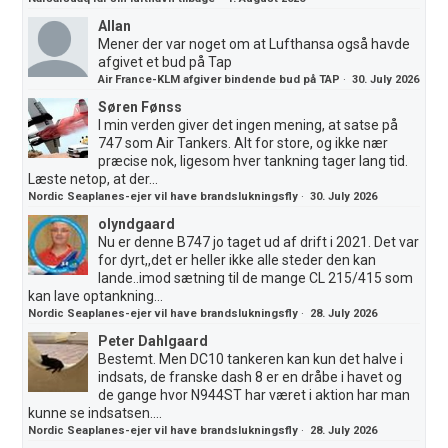
Allan
Mener der var noget om at Lufthansa også havde
afgivet et bud på Tap
Air France-KLM afgiver bindende bud på TAP
·
30. July 2026
Søren Fønss
I min verden giver det ingen mening, at satse på
747 som Air Tankers. Alt for store, og ikke nær
præcise nok, ligesom hver tankning tager lang tid.
Læste netop, at der...
Nordic Seaplanes-ejer vil have brandslukningsfly
·
30. July 2026
olyndgaard
Nu er denne B747 jo taget ud af drift i 2021. Det var
for dyrt,,det er heller ikke alle steder den kan
lande..imod sætning til de mange CL 215/415 som
kan lave optankning...
Nordic Seaplanes-ejer vil have brandslukningsfly
·
28. July 2026
Peter Dahlgaard
Bestemt. Men DC10 tankeren kan kun det halve i
indsats, de franske dash 8 er en dråbe i havet og
de gange hvor N944ST har været i aktion har man
kunne se indsatsen....
Nordic Seaplanes-ejer vil have brandslukningsfly
·
28. July 2026