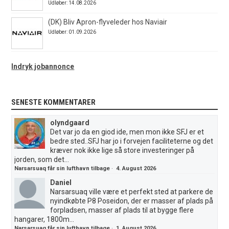
Udløber: 14.08.2026
(DK) Bliv Apron-flyveleder hos Naviair
Udløber: 01.09.2026
Indryk jobannonce
SENESTE KOMMENTARER
olyndgaard
Det var jo da en giod ide, men mon ikke SFJ er et
bedre sted..SFJ har jo i forvejen faciliteterne og det
kræver nok ikke lige så store investeringer på
jorden, som det...
Narsarsuaq får sin lufthavn tilbage
·
4. August 2026
Daniel
Narsarsuaq ville være et perfekt sted at parkere de
nyindkøbte P8 Poseidon, der er masser af plads på
forpladsen, masser af plads til at bygge flere
hangarer, 1800m...
Narsarsuaq får sin lufthavn tilbage
·
1. August 2026