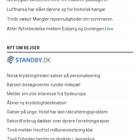
Lufthansa har slået dørene op for historisk hangar
Trods vækst: Mangler rejsemuligheder om sommeren
Atter flyforbindelse mellem Esbjerg og Groningen
|
NYT OM REJSER
Norsk krydstogtrederi satser på personalisering
Børsen-besøgscenter runder milepæl
Melder om stor interesse fra Sydeuropa
Åbner ny krydstogtdestination
Satser på unge: Hotel har løst rekrutteringsproblem
Rekordforbrug dækker over dyrere forretningsrejser
Tivoli melder trecifret millioninvestering klar
Tivoli Friheden henter ny direktør i Jesperhus