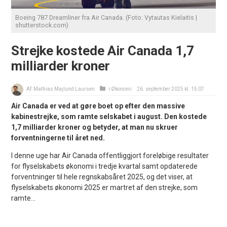
Boeing 787 Dreamliner fra Air Canada. (Foto: Vytautas Kielaitis |
shutterstock.com)
Strejke kostede Air Canada 1,7
milliarder kroner
Af:
Mathias Majlund Laursen
i
Økonomi
26. september 2025 kl. 15:07
Air Canada er ved at gøre boet op efter den massive
kabinestrejke, som ramte selskabet i august. Den kostede
1,7 milliarder kroner og betyder, at man nu skruer
forventningerne til året ned.
I denne uge har Air Canada offentliggjort foreløbige resultater
for flyselskabets økonomi i tredje kvartal samt opdaterede
forventninger til hele regnskabsåret 2025, og det viser, at
flyselskabets økonomi 2025 er martret af den strejke, som
ramte...