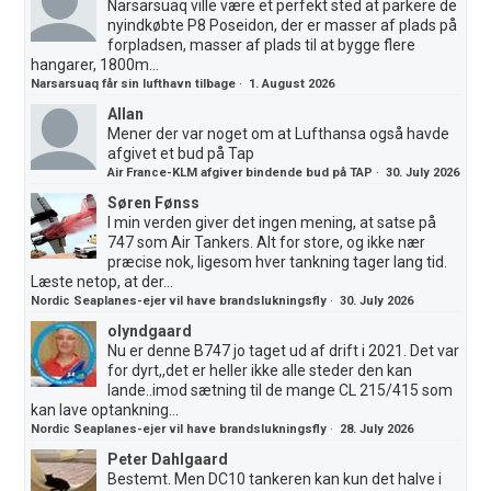
Narsarsuaq ville være et perfekt sted at parkere de
nyindkøbte P8 Poseidon, der er masser af plads på
forpladsen, masser af plads til at bygge flere
hangarer, 1800m...
Narsarsuaq får sin lufthavn tilbage
·
1. August 2026
Allan
Mener der var noget om at Lufthansa også havde
afgivet et bud på Tap
Air France-KLM afgiver bindende bud på TAP
·
30. July 2026
Søren Fønss
I min verden giver det ingen mening, at satse på
747 som Air Tankers. Alt for store, og ikke nær
præcise nok, ligesom hver tankning tager lang tid.
Læste netop, at der...
Nordic Seaplanes-ejer vil have brandslukningsfly
·
30. July 2026
olyndgaard
Nu er denne B747 jo taget ud af drift i 2021. Det var
for dyrt,,det er heller ikke alle steder den kan
lande..imod sætning til de mange CL 215/415 som
kan lave optankning...
Nordic Seaplanes-ejer vil have brandslukningsfly
·
28. July 2026
Peter Dahlgaard
Bestemt. Men DC10 tankeren kan kun det halve i