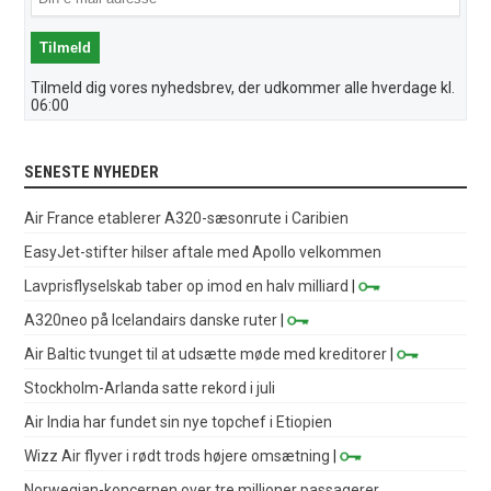
Tilmeld dig vores nyhedsbrev, der udkommer alle hverdage kl.
06:00
SENESTE NYHEDER
Air France etablerer A320-sæsonrute i Caribien
EasyJet-stifter hilser aftale med Apollo velkommen
Lavprisflyselskab taber op imod en halv milliard
|
A320neo på Icelandairs danske ruter
|
Air Baltic tvunget til at udsætte møde med kreditorer
|
Stockholm-Arlanda satte rekord i juli
Air India har fundet sin nye topchef i Etiopien
Wizz Air flyver i rødt trods højere omsætning
|
Norwegian-koncernen over tre millioner passagerer