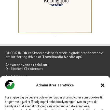
.
CHECK-IN.DK
er Skandinaviens førende digitale branchemedie
om luftfart og drives af
Travelmedia Nordic ApS.
Ansvarshavende redaktør:
Ole Kirchert Christensen
Redaktionen:
Christian Granhøj Skouboe
Henrik Baumgarten
Administrer samtykke
Danny Longhi Andreasen
Mathias Majlund Laursen
For at give dig de bedste oplevelser bruger vi teknologier som cookies til
Salg og jobannoncer:
at gemme og/eller få adgang til enhedsoplysninger. Hvis du giver dit
salg@travelmedianordic.com
samtykke til disse teknologier, kan vi behandle data som f.eks.