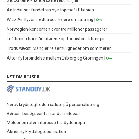
Stockholm-Arlanda satte rekord i juli
Air India har fundet sin nye topchef i Etiopien
Wizz Air flyver i rødt trods højere omsætning
|
Norwegian-koncernen over tre millioner passagerer
Lufthansa har slået dørene op for historisk hangar
Trods vækst: Mangler rejsemuligheder om sommeren
Atter flyforbindelse mellem Esbjerg og Groningen
|
NYT OM REJSER
Norsk krydstogtrederi satser på personalisering
Børsen-besøgscenter runder milepæl
Melder om stor interesse fra Sydeuropa
Åbner ny krydstogtdestination