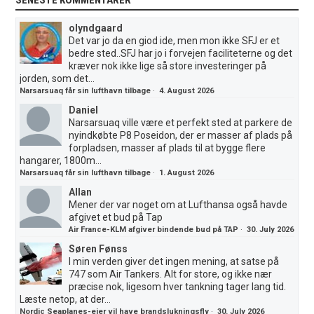
SENESTE KOMMENTARER
olyndgaard
Det var jo da en giod ide, men mon ikke SFJ er et
bedre sted..SFJ har jo i forvejen faciliteterne og det
kræver nok ikke lige så store investeringer på
jorden, som det...
Narsarsuaq får sin lufthavn tilbage
·
4. August 2026
Daniel
Narsarsuaq ville være et perfekt sted at parkere de
nyindkøbte P8 Poseidon, der er masser af plads på
forpladsen, masser af plads til at bygge flere
hangarer, 1800m...
Narsarsuaq får sin lufthavn tilbage
·
1. August 2026
Allan
Mener der var noget om at Lufthansa også havde
afgivet et bud på Tap
Air France-KLM afgiver bindende bud på TAP
·
30. July 2026
Søren Fønss
I min verden giver det ingen mening, at satse på
747 som Air Tankers. Alt for store, og ikke nær
præcise nok, ligesom hver tankning tager lang tid.
Læste netop, at der...
Nordic Seaplanes-ejer vil have brandslukningsfly
·
30. July 2026