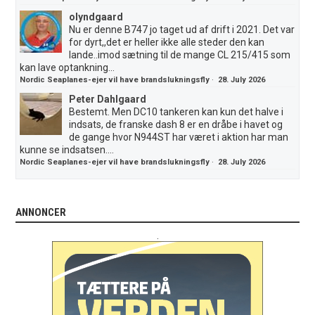
olyndgaard
Nu er denne B747 jo taget ud af drift i 2021. Det var
for dyrt,,det er heller ikke alle steder den kan
lande..imod sætning til de mange CL 215/415 som
kan lave optankning...
Nordic Seaplanes-ejer vil have brandslukningsfly
·
28. July 2026
Peter Dahlgaard
Bestemt. Men DC10 tankeren kan kun det halve i
indsats, de franske dash 8 er en dråbe i havet og
de gange hvor N944ST har været i aktion har man
kunne se indsatsen....
Nordic Seaplanes-ejer vil have brandslukningsfly
·
28. July 2026
ANNONCER
.