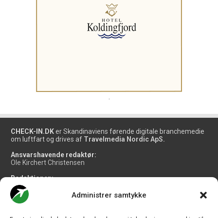
.
CHECK-IN.DK
er Skandinaviens førende digitale branchemedie
om luftfart og drives af
Travelmedia Nordic ApS.
Ansvarshavende redaktør:
Ole Kirchert Christensen
Redaktionen:
Christian Granhøj Skouboe
Henrik Baumgarten
Administrer samtykke
Danny Longhi Andreasen
Mathias Majlund Laursen