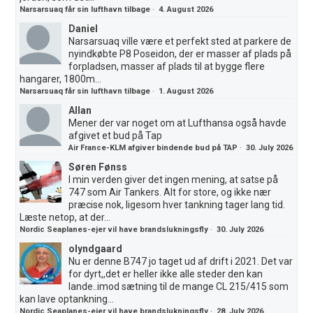
Narsarsuaq får sin lufthavn tilbage
·
4. August 2026
Daniel
Narsarsuaq ville være et perfekt sted at parkere de
nyindkøbte P8 Poseidon, der er masser af plads på
forpladsen, masser af plads til at bygge flere
hangarer, 1800m...
Narsarsuaq får sin lufthavn tilbage
·
1. August 2026
Allan
Mener der var noget om at Lufthansa også havde
afgivet et bud på Tap
Air France-KLM afgiver bindende bud på TAP
·
30. July 2026
Søren Fønss
I min verden giver det ingen mening, at satse på
747 som Air Tankers. Alt for store, og ikke nær
præcise nok, ligesom hver tankning tager lang tid.
Læste netop, at der...
Nordic Seaplanes-ejer vil have brandslukningsfly
·
30. July 2026
olyndgaard
Nu er denne B747 jo taget ud af drift i 2021. Det var
for dyrt,,det er heller ikke alle steder den kan
lande..imod sætning til de mange CL 215/415 som
kan lave optankning...
Nordic Seaplanes-ejer vil have brandslukningsfly
·
28. July 2026