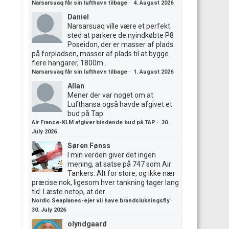
Narsarsuaq får sin lufthavn tilbage
·
4. August 2026
Daniel
Narsarsuaq ville være et perfekt
sted at parkere de nyindkøbte P8
Poseidon, der er masser af plads
på forpladsen, masser af plads til at bygge
flere hangarer, 1800m...
Narsarsuaq får sin lufthavn tilbage
·
1. August 2026
Allan
Mener der var noget om at
Lufthansa også havde afgivet et
bud på Tap
Air France-KLM afgiver bindende bud på TAP
·
30.
July 2026
Søren Fønss
I min verden giver det ingen
mening, at satse på 747 som Air
Tankers. Alt for store, og ikke nær
præcise nok, ligesom hver tankning tager lang
tid. Læste netop, at der...
Nordic Seaplanes-ejer vil have brandslukningsfly
·
30. July 2026
olyndgaard