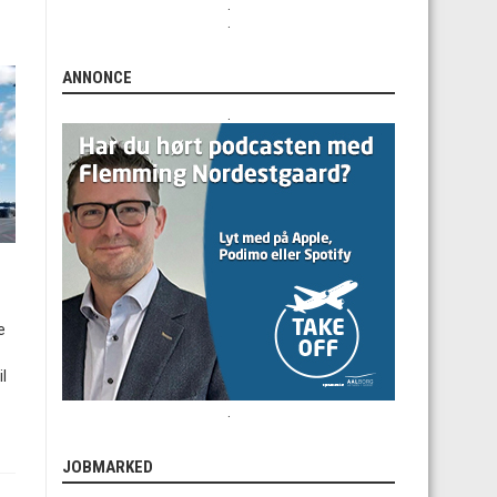
.
.
ANNONCE
.
e
l
.
JOBMARKED