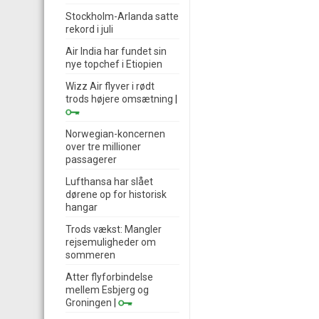
Stockholm-Arlanda satte
rekord i juli
Air India har fundet sin
nye topchef i Etiopien
Wizz Air flyver i rødt
trods højere omsætning
|
Norwegian-koncernen
over tre millioner
passagerer
Lufthansa har slået
dørene op for historisk
hangar
Trods vækst: Mangler
rejsemuligheder om
sommeren
Atter flyforbindelse
mellem Esbjerg og
Groningen
|