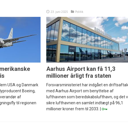
23. juni 2025
Politik
merikanske
Aarhus Airport kan få 11,3
tis
millioner årligt fra staten
llem USA og Danmark
Forsvarsministeriet har indgået en driftsaftal
lyproducent Boeing,
med Aarhus Airport om benyttelse af
everandør af
lufthavnen som beredskabslufthavn, og det vi
ningsfly til regionen
sikre lufthavnen en samlet indtægt på 96,1
millioner kroner frem til 2033. |