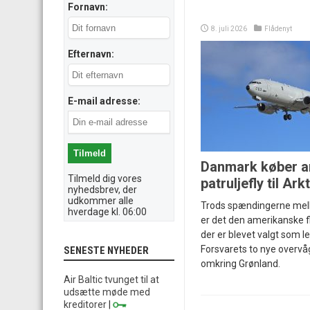
Fornavn:
8. juli 2026
Flådenyt
Efternavn:
E-mail adresse:
Danmark køber a
Tilmeld dig vores
patruljefly til Ark
nyhedsbrev, der
udkommer alle
Trods spændingerne me
hverdage kl. 06:00
er det den amerikanske f
der er blevet valgt som l
Forsvarets to nye overvåg
SENESTE NYHEDER
omkring Grønland.
Air Baltic tvunget til at
udsætte møde med
kreditorer
|