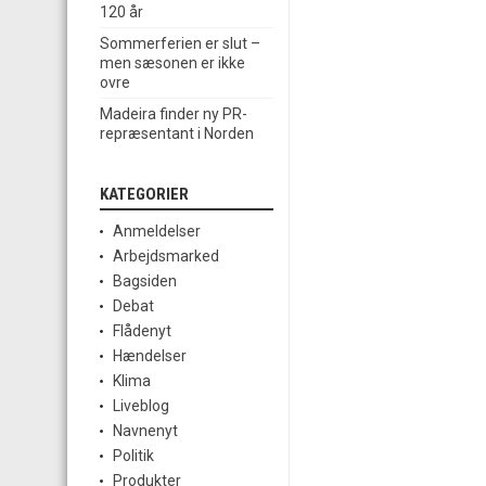
120 år
Sommerferien er slut –
men sæsonen er ikke
ovre
Madeira finder ny PR-
repræsentant i Norden
KATEGORIER
Anmeldelser
Arbejdsmarked
Bagsiden
Debat
Flådenyt
Hændelser
Klima
Liveblog
Navnenyt
Politik
Produkter