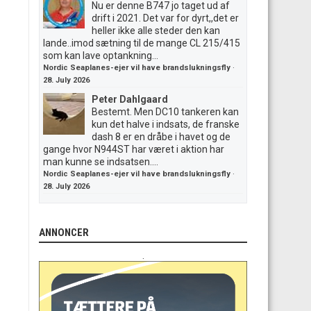
Nu er denne B747 jo taget ud af
drift i 2021. Det var for dyrt,,det er
heller ikke alle steder den kan
lande..imod sætning til de mange CL 215/415
som kan lave optankning...
Nordic Seaplanes-ejer vil have brandslukningsfly
·
28. July 2026
Peter Dahlgaard
Bestemt. Men DC10 tankeren kan
kun det halve i indsats, de franske
dash 8 er en dråbe i havet og de
gange hvor N944ST har været i aktion har
man kunne se indsatsen....
Nordic Seaplanes-ejer vil have brandslukningsfly
·
28. July 2026
ANNONCER
.