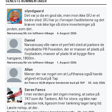
SENESTE KOMMENTARER
olyndgaard
Det var jo da en giod ide, men mon ikke SFJ er et
bedre sted..SFJ har jo i forvejen faciliteterne og det
kræver nok ikke lige så store investeringer på
jorden, som det...
Narsarsuaq får sin lufthavn tilbage
·
4. August 2026
Daniel
Narsarsuaq ville være et perfekt sted at parkere de
nyindkøbte P8 Poseidon, der er masser af plads på
forpladsen, masser af plads til at bygge flere
hangarer, 1800m...
Narsarsuaq får sin lufthavn tilbage
·
1. August 2026
Allan
Mener der var noget om at Lufthansa også havde
afgivet et bud på Tap
Air France-KLM afgiver bindende bud på TAP
·
30. July 2026
Søren Fønss
I min verden giver det ingen mening, at satse på
747 som Air Tankers. Alt for store, og ikke nær
præcise nok, ligesom hver tankning tager lang tid.
Læste netop, at der...