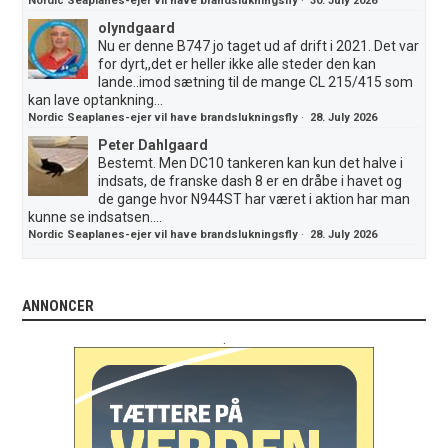
Nordic Seaplanes-ejer vil have brandslukningsfly
·
30. July 2026
olyndgaard
Nu er denne B747 jo taget ud af drift i 2021. Det var
for dyrt,,det er heller ikke alle steder den kan
lande..imod sætning til de mange CL 215/415 som
kan lave optankning...
Nordic Seaplanes-ejer vil have brandslukningsfly
·
28. July 2026
Peter Dahlgaard
Bestemt. Men DC10 tankeren kan kun det halve i
indsats, de franske dash 8 er en dråbe i havet og
de gange hvor N944ST har været i aktion har man
kunne se indsatsen....
Nordic Seaplanes-ejer vil have brandslukningsfly
·
28. July 2026
ANNONCER
.