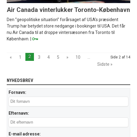
Air Canada vinterlukker Toronto-København
Den ”geopolitiske situation” forårsaget af USA’s præsident
Trump har betydet store nedgange i bookinger til USA. Det får
nu Air Canada til at droppe vintersæsonen fra Toronto til
København. |
2
«
1
3
4
5
»
10
...
Side 2 af 14
Sidste »
NYHEDSBREV
Fornavn:
Efternavn:
E-mail adresse: