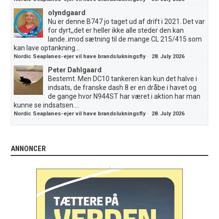
olyndgaard
Nu er denne B747 jo taget ud af drift i 2021. Det var
for dyrt,,det er heller ikke alle steder den kan
lande..imod sætning til de mange CL 215/415 som
kan lave optankning...
Nordic Seaplanes-ejer vil have brandslukningsfly
·
28. July 2026
Peter Dahlgaard
Bestemt. Men DC10 tankeren kan kun det halve i
indsats, de franske dash 8 er en dråbe i havet og
de gange hvor N944ST har været i aktion har man
kunne se indsatsen....
Nordic Seaplanes-ejer vil have brandslukningsfly
·
28. July 2026
ANNONCER
.