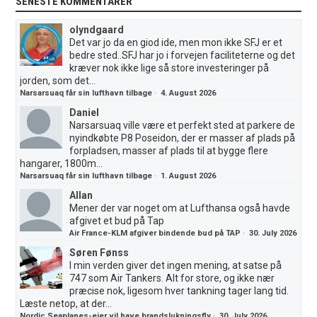
SENESTE KOMMENTARER
olyndgaard
Det var jo da en giod ide, men mon ikke SFJ er et
bedre sted..SFJ har jo i forvejen faciliteterne og det
kræver nok ikke lige så store investeringer på
jorden, som det...
Narsarsuaq får sin lufthavn tilbage
·
4. August 2026
Daniel
Narsarsuaq ville være et perfekt sted at parkere de
nyindkøbte P8 Poseidon, der er masser af plads på
forpladsen, masser af plads til at bygge flere
hangarer, 1800m...
Narsarsuaq får sin lufthavn tilbage
·
1. August 2026
Allan
Mener der var noget om at Lufthansa også havde
afgivet et bud på Tap
Air France-KLM afgiver bindende bud på TAP
·
30. July 2026
Søren Fønss
I min verden giver det ingen mening, at satse på
747 som Air Tankers. Alt for store, og ikke nær
præcise nok, ligesom hver tankning tager lang tid.
Læste netop, at der...
Nordic Seaplanes-ejer vil have brandslukningsfly
·
30. July 2026