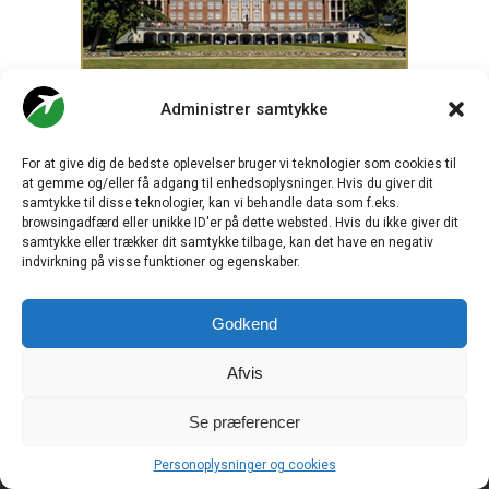
Administrer samtykke
For at give dig de bedste oplevelser bruger vi teknologier som cookies til
at gemme og/eller få adgang til enhedsoplysninger. Hvis du giver dit
samtykke til disse teknologier, kan vi behandle data som f.eks.
browsingadfærd eller unikke ID'er på dette websted. Hvis du ikke giver dit
samtykke eller trækker dit samtykke tilbage, kan det have en negativ
indvirkning på visse funktioner og egenskaber.
Godkend
.
Afvis
Se præferencer
CHECK-IN.DK
er Skandinaviens førende digitale branchemedie
om luftfart og drives af
Travelmedia Nordic ApS.
Personoplysninger og cookies
Ansvarshavende redaktør: