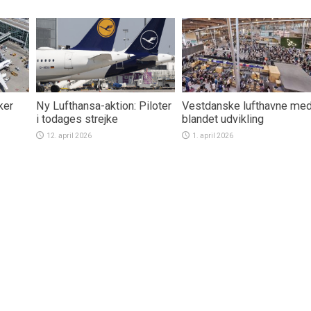
ker
Ny Lufthansa-aktion: Piloter
Vestdanske lufthavne me
i todages strejke
blandet udvikling
12. april 2026
1. april 2026