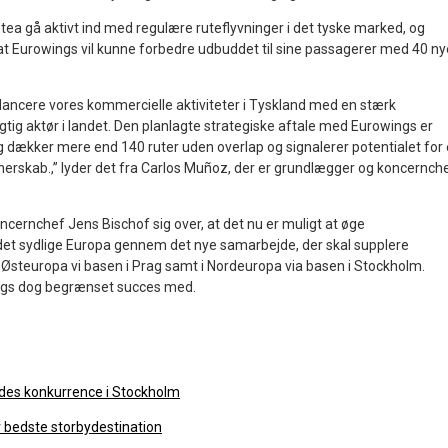
tea gå aktivt ind med regulære ruteflyvninger i det tyske marked, og
t Eurowings vil kunne forbedre udbuddet til sine passagerer med 40 ny
 lancere vores kommercielle aktiviteter i Tyskland med en stærk
igtig aktør i landet. Den planlagte strategiske aftale med Eurowings er
g dækker mere end 140 ruter uden overlap og signalerer potentialet for 
tnerskab.,” lyder det fra Carlos Muñoz, der er grundlægger og koncernch
cernchef Jens Bischof sig over, at det nu er muligt at øge
et sydlige Europa gennem det nye samarbejde, der skal supplere
 Østeuropa vi basen i Prag samt i Nordeuropa via basen i Stockholm.
ngs dog begrænset succes med.
des konkurrence i Stockholm
 bedste storbydestination