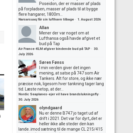
Poseidon, der er masser af plads
på forpladsen, masser af plads til at bygge
flere hangarer, 1800m...
Narsarsuaq får sin lufthavn tilbage
·
1. August 2026
Allan
Mener der var noget om at
Lufthansa også havde afgivet et
bud på Tap
Air France-KLM afgiver bindende bud på TAP
·
30.
July 2026
Søren Fønss
I min verden giver det ingen
mening, at satse på 747 som Air
Tankers. Alt for store, og ikke nær
præcise nok, ligesom hver tankning tager lang
tid. Læste netop, at der...
Nordic Seaplanes-ejer vil have brandslukningsfly
·
30. July 2026
olyndgaard
Nu er denne B747 jo taget ud af
s
drift i 2021. Det var for dyrt,,det er
heller ikke alle steder den kan
lande..imod sætning til de mange CL 215/415