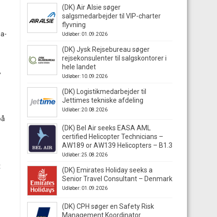
(DK) Air Alsie søger
salgsmedarbejder til VIP-charter
flyvning
sa-
Udløber: 01.09.2026
(DK) Jysk Rejsebureau søger
rejsekonsulenter til salgskontorer i
hele landet
,
Udløber: 10.09.2026
(DK) Logistikmedarbejder til
Jettimes tekniske afdeling
Udløber: 20.08.2026
på
(DK) Bel Air seeks EASA AML
certified Helicopter Technicians –
AW189 or AW139 Helicopters – B1.3
Udløber: 25.08.2026
t
(DK) Emirates Holiday seeks a
Senior Travel Consultant – Denmark
Udløber: 01.09.2026
(DK) CPH søger en Safety Risk
Management Koordinator