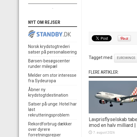
.
NYT OM REJSER
Norsk krydstogtrederi
satser på personalisering
Tagget med:
EUROWINGS
Børsen-besøgscenter
runder milepæl
FLERE ARTIKLER:
Melder om stor interesse
fra Sydeuropa
Åbner ny
krydstogtdestination
Satser på unge: Hotel har
løst
rekrutteringsproblem
Lavprisflyselskab tab
Rekordforbrug dækker
imod en halv milliard
|
over dyrere
7. august 2026
forretningsrejser