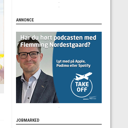
.
.
ANNONCE
.
.
JOBMARKED