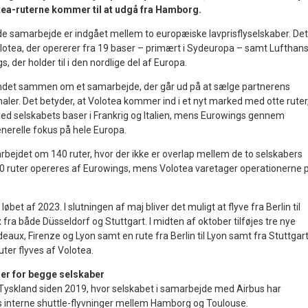
lotea-ruterne kommer til at udgå fra Hamborg.
e samarbejde er indgået mellem to europæiske lavprisflyselskaber. Det
lotea, der opererer fra 19 baser – primært i Sydeuropa – samt Lufthan
 der holder til i den nordlige del af Europa.
fundet sammen om et samarbejde, der går ud på at sælge partnerens
naler. Det betyder, at Volotea kommer ind i et nyt marked med otte ruter
ed selskabets baser i Frankrig og Italien, mens Eurowings gennem
enerelle fokus på hele Europa.
arbejdet om 140 ruter, hvor der ikke er overlap mellem de to selskabers
0 ruter opereres af Eurowings, mens Volotea varetager operationerne 
 løbet af 2023. I slutningen af maj bliver det muligt at flyve fra Berlin til
fra både Düsseldorf og Stuttgart. I midten af oktober tilføjes tre nye
deaux, Firenze og Lyon samt en rute fra Berlin til Lyon samt fra Stuttgar
uter flyves af Volotea.
r for begge selskaber
i Tyskland siden 2019, hvor selskabet i samarbejde med Airbus har
 interne shuttle-flyvninger mellem Hamborg og Toulouse.