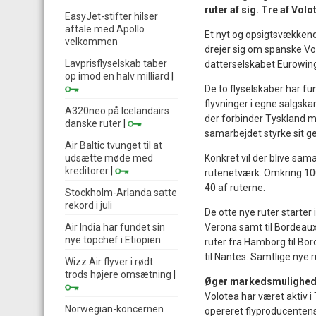
ruter af sig. Tre af Vo
EasyJet-stifter hilser
aftale med Apollo
Et nyt og opsigtsvækkend
velkommen
drejer sig om spanske Vo
Lavprisflyselskab taber
datterselskabet Eurowings,
op imod en halv milliard
|
De to flyselskaber har 
flyvninger i egne salgska
A320neo på Icelandairs
der forbinder Tyskland m
danske ruter
|
samarbejdet styrke sit g
Air Baltic tvunget til at
udsætte møde med
Konkret vil der blive sam
kreditorer
|
rutenetværk. Omkring 10
40 af ruterne.
Stockholm-Arlanda satte
rekord i juli
De otte nye ruter starter i
Air India har fundet sin
Verona samt til Bordeaux 
nye topchef i Etiopien
ruter fra Hamborg til Bor
til Nantes. Samtlige nye r
Wizz Air flyver i rødt
trods højere omsætning
|
Øger markedsmulighede
Volotea har været aktiv 
Norwegian-koncernen
opereret flyproducentens