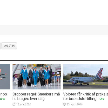
VOLOTEA
er op
Dropper regel: Sneakers må
Volotea får kritik af praksi
nu bruges hver dag
for brændstoftillæg
|
15. maj 2026
23. april 2026