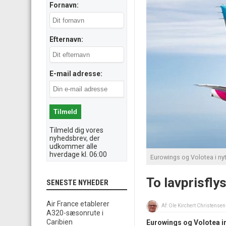
Fornavn:
Efternavn:
E-mail adresse:
Tilmeld dig vores
nyhedsbrev, der
udkommer alle
hverdage kl. 06:00
Eurowings og Volotea i ny
To lavprisfly
SENESTE NYHEDER
Air France etablerer
Af:
Ole Kirchert Christensen
A320-sæsonrute i
Caribien
Eurowings og Volotea in