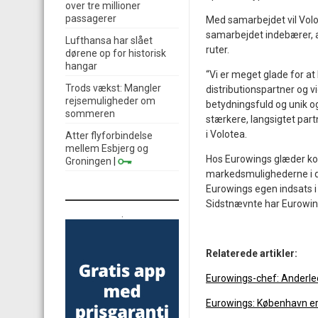
over tre millioner
passagerer
Med samarbejdet vil Volo
samarbejdet indebærer, a
Lufthansa har slået
ruter.
dørene op for historisk
hangar
“Vi er meget glade for at
Trods vækst: Mangler
distributionspartner og v
rejsemuligheder om
betydningsfuld og unik o
sommeren
stærkere, langsigtet par
i Volotea.
Atter flyforbindelse
mellem Esbjerg og
Hos Eurowings glæder kon
Groningen
|
markedsmulighederne i d
Eurowings egen indsats i
Sidstnævnte har Eurowi
.
Relaterede artikler:
Eurowings-chef: Anderle
Eurowings: København er