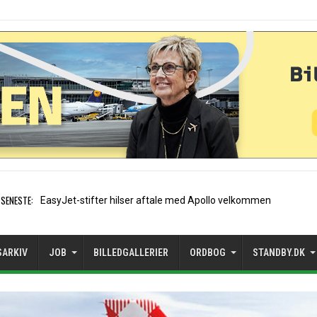
SENESTE:
Air France etablerer A320-
SARKIV
JOB
BILLEDGALLERIER
ORDBOG
STANDBY.DK