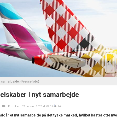
t samarbejde. (Pressefoto)
selskaber i nyt samarbejde
i
Produkter
21. februar 2023 kl. 09:35
Print
dgår et nyt samarbejde på det tyske marked, hvilket kaster otte nye