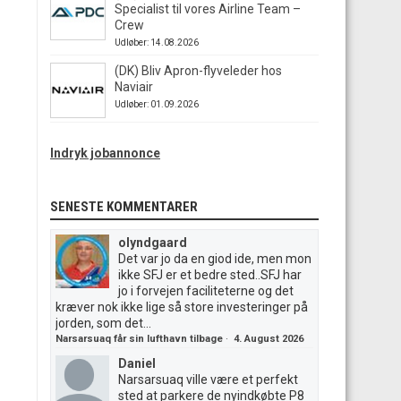
Specialist til vores Airline Team –
Crew
Udløber: 14.08.2026
(DK) Bliv Apron-flyveleder hos
Naviair
Udløber: 01.09.2026
Indryk jobannonce
SENESTE KOMMENTARER
olyndgaard
Det var jo da en giod ide, men mon
ikke SFJ er et bedre sted..SFJ har
jo i forvejen faciliteterne og det
kræver nok ikke lige så store investeringer på
jorden, som det...
Narsarsuaq får sin lufthavn tilbage
·
4. August 2026
Daniel
Narsarsuaq ville være et perfekt
sted at parkere de nyindkøbte P8