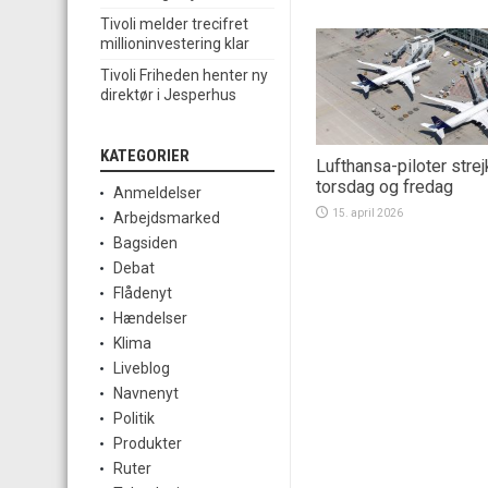
Tivoli melder trecifret
millioninvestering klar
Tivoli Friheden henter ny
direktør i Jesperhus
KATEGORIER
Lufthansa-piloter strej
torsdag og fredag
Anmeldelser
15. april 2026
Arbejdsmarked
Bagsiden
Debat
Flådenyt
Hændelser
Klima
Liveblog
Navnenyt
Politik
Produkter
Ruter