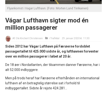
Flyankomst i Vagar Lufthavn. (Foto: Morten Lund Tiirikainen)
Vágar Lufthavn sigter mod én
million passagerer
Af:
Ole Kirchert Christensen
i
Trafiktal
29. januar 2020 kl. 11:30
Siden 2012 har Vágar Lufthavn på Færøerne fordoblet
passagertallet til 425.000 sidste år, og lufthavnen forventer
over en million passagerer i løbet af 20 år.
De 18 øer i Nordatlanten, der tilsammen danner Færøerne, har i
alt 52.000 indbyggere.
Men på trods heraf har Færøerne efterhånden en international
lufthavn af en betragtelig størrelse sat i forhold til
indbyggertallet. Sidste år rejste 424.281...