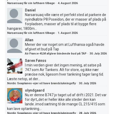
Narsarsuaq får sin lufthavn tilbage
·
4. August 2026
Daniel
Narsarsuaq ville være et perfekt sted at parkere de
nyindkøbte P8 Poseidon, der er masser af plads på
forpladsen, masser af plads til at bygge flere
hangarer, 1800m...
Narsarsuaq får sin lufthavn tilbage
·
1. August 2026
Allan
Mener der var noget om at Lufthansa også havde
afgivet et bud på Tap
Air France-KLM afgiver bindende bud på TAP
·
30. July 2026
Søren Fønss
I min verden giver det ingen mening, at satse på
747 som Air Tankers. Alt for store, og ikke nær
præcise nok, ligesom hver tankning tager lang tid.
Læste netop, at der...
Nordic Seaplanes-ejer vil have brandslukningsfly
·
30. July 2026
olyndgaard
Nu er denne B747 jo taget ud af drift i 2021. Det var
for dyrt,,det er heller ikke alle steder den kan
lande..imod sætning til de mange CL 215/415 som
kan lave optankning...
Nordic Seaplanes-ejer vil have brandslukningsfly
·
28. July 2026