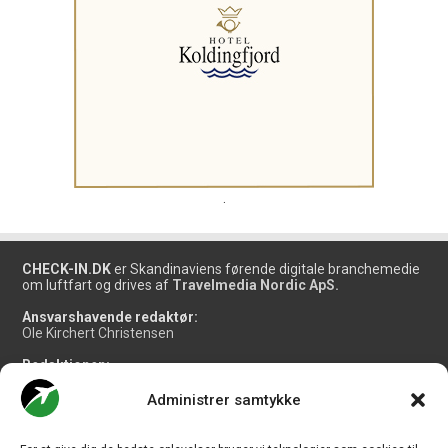
.
CHECK-IN.DK
er Skandinaviens førende digitale branchemedie
om luftfart og drives af
Travelmedia Nordic ApS.
Ansvarshavende redaktør:
Ole Kirchert Christensen
Redaktionen:
Christian Granhøj Skouboe
Henrik Baumgarten
Administrer samtykke
Danny Longhi Andreasen
Mathias Majlund Laursen