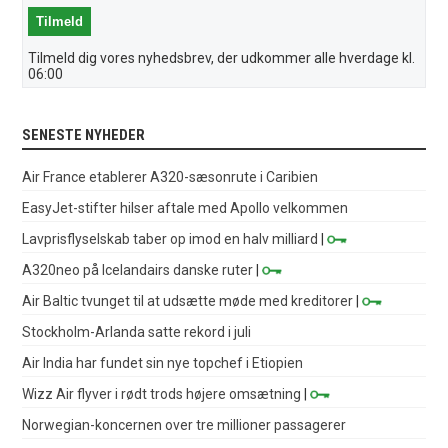
Tilmeld dig vores nyhedsbrev, der udkommer alle hverdage kl.
06:00
SENESTE NYHEDER
Air France etablerer A320-sæsonrute i Caribien
EasyJet-stifter hilser aftale med Apollo velkommen
Lavprisflyselskab taber op imod en halv milliard
|
A320neo på Icelandairs danske ruter
|
Air Baltic tvunget til at udsætte møde med kreditorer
|
Stockholm-Arlanda satte rekord i juli
Air India har fundet sin nye topchef i Etiopien
Wizz Air flyver i rødt trods højere omsætning
|
Norwegian-koncernen over tre millioner passagerer