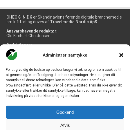
CHECK-IN.DK
er Skandinaviens førende digitale branchemedie
om luftfart og drives af
Travelmedia Nordic ApS.
Ansvarshavende redaktør:
Ole Kirchert Christensen
Redaktionen:
Christian Granhøj Skouboe
Henrik Baumgarten
Administrer samtykke
Danny Longhi Andreasen
Mathias Majlund Laursen
For at give dig de bedste oplevelser bruger vi teknologier som cookies til
Salg og jobannoncer:
at gemme og/eller få adgang til enhedsoplysninger. Hvis du giver dit
salg@travelmedianordic.com
samtykke til disse teknologier, kan vi behandle data som f.eks.
browsingadfærd eller unikke ID'er på dette websted. Hvis du ikke giver dit
samtykke eller trækker dit samtykke tilbage, kan det have en negativ
Vi tager ansvar for indholdet og er tilmeldt
indvirkning på visse funktioner og egenskaber.
Godkend
Siden er udviklet af
JHV Media Consult.
Afvis