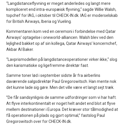
“Langdistanceflyvning er meget anderledes og langt mere
kompliceret end intra-europæisk flyvning,“ sagde Willie Walsh,
topchef for IAG, i oktober til CHECK-IN.dk. IAG er moderselskab
for British Airways, Iberia og Vueling.
Kommentaren kom ved en ceremoni i forbindelse med Qatar
Airways’ optagelse i oneworld-alliancen. Walsh blev ved den
lejlighed bakket op af sin kollega, Qatar Airways’ koncernchef,
Akbar Al Baker.
“Lavprismodellen på langdistanceoperationer virker ikke,“ slog
den karismatiske og ligefremme direktør fast.
Samme toner lød i september sidste år fra airberlins
daværende salgsdirektør Paul Gregorowitsch. Han mente nok
det kunne lade sig gøre. Men det ville være et langt sejt træk.
”De får sandsynligvis de samme udfordringer som vi har haft.
At flyve interkontinentalt er noget helt andet end blot at flyve
mellem destinationer i Europa. Det kræver stor tålmodighed at
få operationen på plads og gjort optimal,” fastslog Paul
Gregorowitsch over for CHECK-IN.dk.