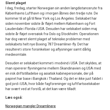
Slemt plaget
I dag, fredag, starter Norwegian sin anden langdistancerute fra
Københavns Lufthavn og i morgen åbnes den tredje rute. De
kommer til at gå til New York og Los Angeles. Selskabet har
siden november sidste år fløjet mellem København og Fort
Lauderdale i Florida i USA. Desuden har selskabet siden maj
sidste år fløjet oversøisk fra Oslo og Stockholm. Operationen
har dog været slemt plaget af tekniske problemer med
selskabets helt nye Boeing 787 Dreamliner-fly. Det har
resulteret i store forsinkelser og aflysninger samt dårlig
medieomtale.
Desuden er selskabet kommet i modvind i USA. Det skyldes, at
man opererer flyvningerne mellem Skandinavien og USA med
en irsk driftstilladelse og asiatisk kabinepersonale, der på
papiret har base i Bangkok i Thailand. Og det er ikke just faldet i
god jord i USA, hvor både fagforeninger og luftfartsselskaber
har svært ved at forstå, at det kan være tilladt.
Læs også:
Norwegian mangler Dreamlinere