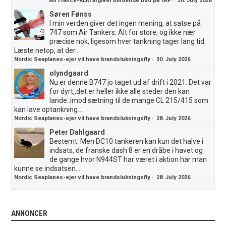
Air France-KLM afgiver bindende bud på TAP
·
30. July 2026
Søren Fønss
I min verden giver det ingen mening, at satse på
747 som Air Tankers. Alt for store, og ikke nær
præcise nok, ligesom hver tankning tager lang tid.
Læste netop, at der...
Nordic Seaplanes-ejer vil have brandslukningsfly
·
30. July 2026
olyndgaard
Nu er denne B747 jo taget ud af drift i 2021. Det var
for dyrt,,det er heller ikke alle steder den kan
lande..imod sætning til de mange CL 215/415 som
kan lave optankning...
Nordic Seaplanes-ejer vil have brandslukningsfly
·
28. July 2026
Peter Dahlgaard
Bestemt. Men DC10 tankeren kan kun det halve i
indsats, de franske dash 8 er en dråbe i havet og
de gange hvor N944ST har været i aktion har man
kunne se indsatsen....
Nordic Seaplanes-ejer vil have brandslukningsfly
·
28. July 2026
ANNONCER