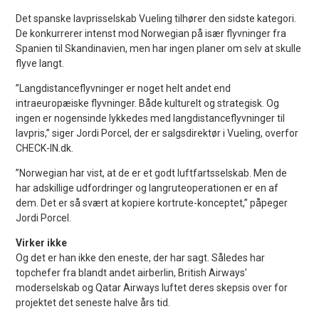
Det spanske lavprisselskab Vueling tilhører den sidste kategori.
De konkurrerer intenst mod Norwegian på især flyvninger fra
Spanien til Skandinavien, men har ingen planer om selv at skulle
flyve langt.
”Langdistanceflyvninger er noget helt andet end
intraeuropæiske flyvninger. Både kulturelt og strategisk. Og
ingen er nogensinde lykkedes med langdistanceflyvninger til
lavpris,” siger Jordi Porcel, der er salgsdirektør i Vueling, overfor
CHECK-IN.dk.
”Norwegian har vist, at de er et godt luftfartsselskab. Men de
har adskillige udfordringer og langruteoperationen er en af
dem. Det er så svært at kopiere kortrute-konceptet,” påpeger
Jordi Porcel.
Virker ikke
Og det er han ikke den eneste, der har sagt. Således har
topchefer fra blandt andet airberlin, British Airways’
moderselskab og Qatar Airways luftet deres skepsis over for
projektet det seneste halve års tid.