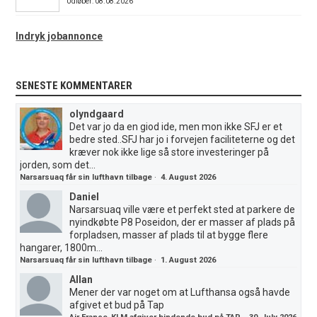
Udløber: 08.08.2026
Indryk jobannonce
SENESTE KOMMENTARER
olyndgaard
Det var jo da en giod ide, men mon ikke SFJ er et
bedre sted..SFJ har jo i forvejen faciliteterne og det
kræver nok ikke lige så store investeringer på
jorden, som det...
Narsarsuaq får sin lufthavn tilbage
·
4. August 2026
Daniel
Narsarsuaq ville være et perfekt sted at parkere de
nyindkøbte P8 Poseidon, der er masser af plads på
forpladsen, masser af plads til at bygge flere
hangarer, 1800m...
Narsarsuaq får sin lufthavn tilbage
·
1. August 2026
Allan
Mener der var noget om at Lufthansa også havde
afgivet et bud på Tap