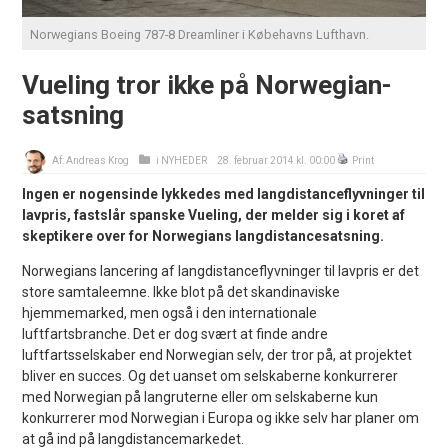
Norwegians Boeing 787-8 Dreamliner i Købehavns Lufthavn.
Vueling tror ikke på Norwegian-
satsning
Af:
Andreas Krog
i
NYHEDER
28. februar 2014 kl. 00:00
Print
Ingen er nogensinde lykkedes med langdistanceflyvninger til
lavpris, fastslår spanske Vueling, der melder sig i koret af
skeptikere over for Norwegians langdistancesatsning.
Norwegians lancering af langdistanceflyvninger til lavpris er det
store samtaleemne. Ikke blot på det skandinaviske
hjemmemarked, men også i den internationale
luftfartsbranche. Det er dog svært at finde andre
luftfartsselskaber end Norwegian selv, der tror på, at projektet
bliver en succes. Og det uanset om selskaberne konkurrerer
med Norwegian på langruterne eller om selskaberne kun
konkurrerer mod Norwegian i Europa og ikke selv har planer om
at gå ind på langdistancemarkedet.