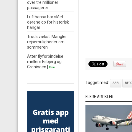
over tre millioner
passagerer
Lufthansa har slået
dørene op for historisk
hangar
Trods vækst: Mangler
rejsemuligheder om
sommeren
Atter flyforbindelse
mellem Esbjerg og
Groningen
|
Tagget med:
ABB
BER
.
FLERE ARTIKLER: