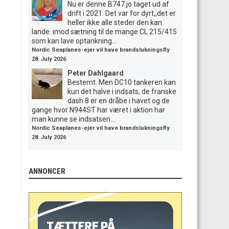
Nu er denne B747 jo taget ud af
drift i 2021. Det var for dyrt,,det er
heller ikke alle steder den kan
lande..imod sætning til de mange CL 215/415
som kan lave optankning...
Nordic Seaplanes-ejer vil have brandslukningsfly
·
28. July 2026
Peter Dahlgaard
Bestemt. Men DC10 tankeren kan
kun det halve i indsats, de franske
dash 8 er en dråbe i havet og de
gange hvor N944ST har været i aktion har
man kunne se indsatsen....
Nordic Seaplanes-ejer vil have brandslukningsfly
·
28. July 2026
ANNONCER
.