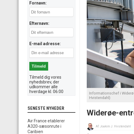
Fornavn:
Efternavn:
E-mail adresse:
Tilmeld dig vores
nyhedsbrev, der
udkommer alle
hverdage kl. 06:00
Informationschef i Widerøe
Hvistendahl)
SENESTE NYHEDER
Widerøe-entré
Air France etablerer
A320-sæsonrute i
Af:
Joakim J. Hvistendahl
Caribien