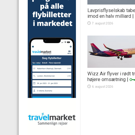
Lavprisflyselskab tab
imod en halv milliard
|
7. august 2026
Wizz Air flyver i rødt 
højere omsætning
|
6. august 2026