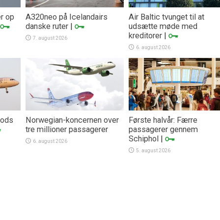
er op
A320neo på Icelandairs
Air Baltic tvunget til at
danske ruter
|
udsætte møde med
kreditorer
|
7. august 2026
6. august 2026
trods
Norwegian-koncernen over
Første halvår: Færre
tre millioner passagerer
passagerer gennem
Schiphol
|
6. august 2026
5. august 2026