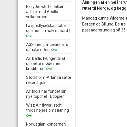
Åbningen af en helårsrut
EasyJet-stifter hilser
ruter til Norge, og begg
aftale med Apollo
velkommen
Mandag kunne Widerøe sa
Bergen og Billund. De tre
Lavprisflyselskab taber
passagergrundlag på 35.0
op imod en halv milliard
|
A320neo på Icelandairs
danske ruter
|
Air Baltic tvunget til at
udsætte møde med
kreditorer
|
Stockholm-Arlanda satte
rekord i juli
Air India har fundet sin
nye topchef i Etiopien
Wizz Air flyver i rødt
trods højere omsætning
|
Norwegian-koncernen