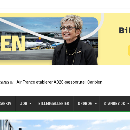
SENESTE:
EasyJet-stifter hilser aft
SARKIV
JOB
BILLEDGALLERIER
ORDBOG
STANDBY.DK