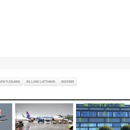
GEN FLESLAND
BILLUND LUFTHAVN
WIDERØE