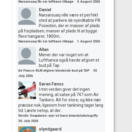
Narsarsuaq får sin lufthavn tilbage
·
4. August 2026
Daniel
Narsarsuaq ville være et perfekt
sted at parkere de nyindkøbte P8
Poseidon, der er masser af plads
på forpladsen, masser af plads til at bygge
flere hangarer, 1800m...
Narsarsuaq får sin lufthavn tilbage
·
1. August 2026
Allan
Mener der var noget om at
Lufthansa også havde afgivet et
bud på Tap
Air France-KLM afgiver bindende bud på TAP
·
30.
July 2026
Søren Fønss
I min verden giver det ingen
mening, at satse på 747 som Air
Tankers. Alt for store, og ikke nær
præcise nok, ligesom hver tankning tager lang
tid. Læste netop, at der...
Nordic Seaplanes-ejer vil have brandslukningsfly
·
30. July 2026
olyndgaard