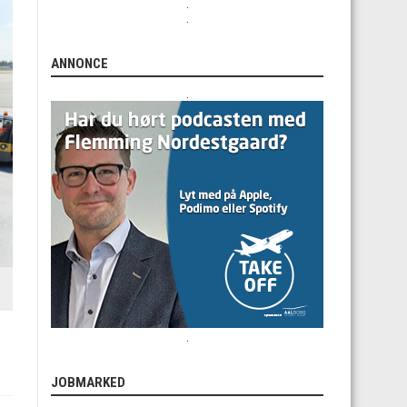
.
.
ANNONCE
.
.
JOBMARKED