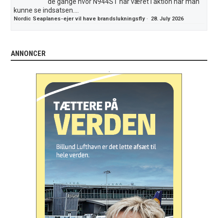
de gange hvor N944ST har været i aktion har man
kunne se indsatsen....
Nordic Seaplanes-ejer vil have brandslukningsfly
·
28. July 2026
ANNONCER
.