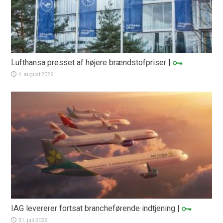
Lufthansa presset af højere brændstofpriser
|
4. august 2026
IAG levererer fortsat brancheførende indtjening
|
31. juli 2026