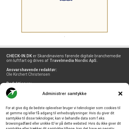
.
CHECK-IN.DK
er Skandinaviens førende digitale branchemedie
om luftfart og drives af
Travelmedia Nordic ApS.
Ansvarshavende redaktør:
Ole Kirchert Christensen
Redaktionen:
Christian Granhøj Skouboe
Henrik Baumgarten
Administrer samtykke
Danny Longhi Andreasen
Mathias Majlund Laursen
For at give dig de bedste oplevelser bruger vi teknologier som cookies til
Salg og jobannoncer:
at gemme og/eller få adgang til enhedsoplysninger. Hvis du giver dit
salg@travelmedianordic.com
samtykke til disse teknologier, kan vi behandle data som f.eks.
browsingadfærd eller unikke ID'er på dette websted. Hvis du ikke giver dit
samtykke eller trækker dit samtykke tilbage, kan det have en negativ