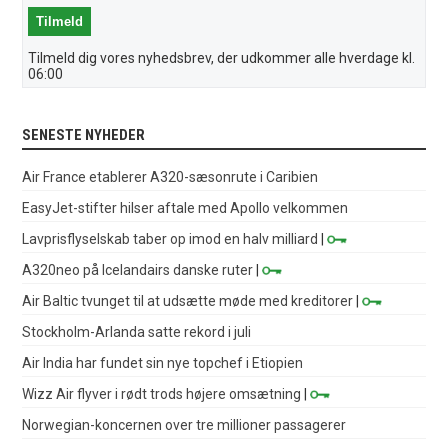
Tilmeld dig vores nyhedsbrev, der udkommer alle hverdage kl.
06:00
SENESTE NYHEDER
Air France etablerer A320-sæsonrute i Caribien
EasyJet-stifter hilser aftale med Apollo velkommen
Lavprisflyselskab taber op imod en halv milliard
|
A320neo på Icelandairs danske ruter
|
Air Baltic tvunget til at udsætte møde med kreditorer
|
Stockholm-Arlanda satte rekord i juli
Air India har fundet sin nye topchef i Etiopien
Wizz Air flyver i rødt trods højere omsætning
|
Norwegian-koncernen over tre millioner passagerer