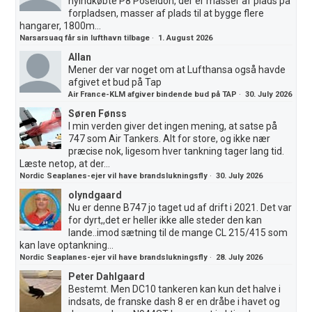
nyindkøbte P8 Poseidon, der er masser af plads på
forpladsen, masser af plads til at bygge flere
hangarer, 1800m...
Narsarsuaq får sin lufthavn tilbage
·
1. August 2026
Allan
Mener der var noget om at Lufthansa også havde
afgivet et bud på Tap
Air France-KLM afgiver bindende bud på TAP
·
30. July 2026
Søren Fønss
I min verden giver det ingen mening, at satse på
747 som Air Tankers. Alt for store, og ikke nær
præcise nok, ligesom hver tankning tager lang tid.
Læste netop, at der...
Nordic Seaplanes-ejer vil have brandslukningsfly
·
30. July 2026
olyndgaard
Nu er denne B747 jo taget ud af drift i 2021. Det var
for dyrt,,det er heller ikke alle steder den kan
lande..imod sætning til de mange CL 215/415 som
kan lave optankning...
Nordic Seaplanes-ejer vil have brandslukningsfly
·
28. July 2026
Peter Dahlgaard
Bestemt. Men DC10 tankeren kan kun det halve i
indsats, de franske dash 8 er en dråbe i havet og