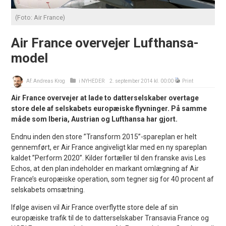
(Foto: Air France)
Air France overvejer Lufthansa-
model
Af:
Andreas Krog
i
NYHEDER
2. september 2014 kl. 00:00
Print
Air France overvejer at lade to datterselskaber overtage
store dele af selskabets europæiske flyvninger. På samme
måde som Iberia, Austrian og Lufthansa har gjort.
Endnu inden den store ”Transform 2015”-spareplan er helt
gennemført, er Air France angiveligt klar med en ny spareplan
kaldet ”Perform 2020”. Kilder fortæller til den franske avis Les
Echos, at den plan indeholder en markant omlægning af Air
France’s europæiske operation, som tegner sig for 40 procent af
selskabets omsætning.
Ifølge avisen vil Air France overflytte store dele af sin
europæiske trafik til de to datterselskaber Transavia France og