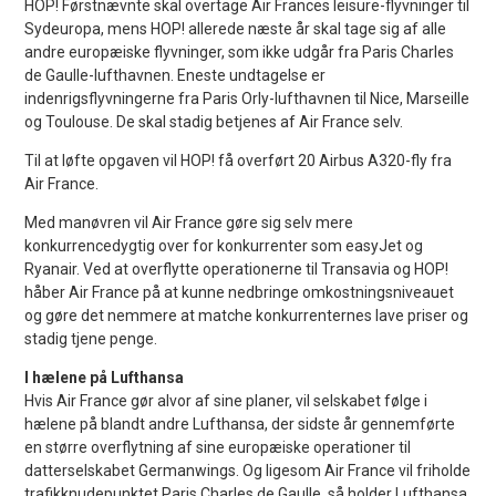
HOP! Førstnævnte skal overtage Air Frances leisure-flyvninger til
Sydeuropa, mens HOP! allerede næste år skal tage sig af alle
andre europæiske flyvninger, som ikke udgår fra Paris Charles
de Gaulle-lufthavnen. Eneste undtagelse er
indenrigsflyvningerne fra Paris Orly-lufthavnen til Nice, Marseille
og Toulouse. De skal stadig betjenes af Air France selv.
Til at løfte opgaven vil HOP! få overført 20 Airbus A320-fly fra
Air France.
Med manøvren vil Air France gøre sig selv mere
konkurrencedygtig over for konkurrenter som easyJet og
Ryanair. Ved at overflytte operationerne til Transavia og HOP!
håber Air France på at kunne nedbringe omkostningsniveauet
og gøre det nemmere at matche konkurrenternes lave priser og
stadig tjene penge.
I hælene på Lufthansa
Hvis Air France gør alvor af sine planer, vil selskabet følge i
hælene på blandt andre Lufthansa, der sidste år gennemførte
en større overflytning af sine europæiske operationer til
datterselskabet Germanwings. Og ligesom Air France vil friholde
trafikknudepunktet Paris Charles de Gaulle, så holder Lufthansa