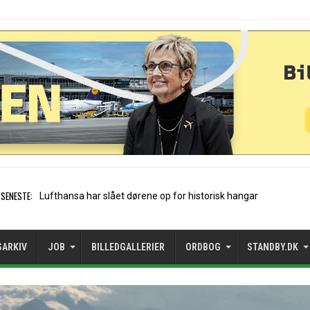
SENESTE:
Trods vækst: Mangler rejsem
SARKIV
JOB
BILLEDGALLERIER
ORDBOG
STANDBY.DK