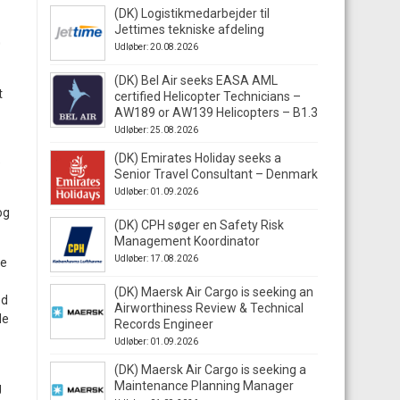
(DK) Logistikmedarbejder til
Jettimes tekniske afdeling
0
Udløber: 20.08.2026
(DK) Bel Air seeks EASA AML
t
certified Helicopter Technicians –
AW189 or AW139 Helicopters – B1.3
Udløber: 25.08.2026
(DK) Emirates Holiday seeks a
e
Senior Travel Consultant – Denmark
Udløber: 01.09.2026
og
(DK) CPH søger en Safety Risk
Management Koordinator
Udløber: 17.08.2026
de
(DK) Maersk Air Cargo is seeking an
ed
Airworthiness Review & Technical
de
Records Engineer
Udløber: 01.09.2026
(DK) Maersk Air Cargo is seeking a
Maintenance Planning Manager
g