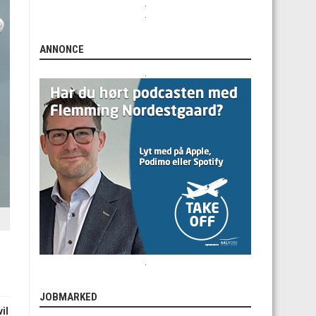
.
.
ANNONCE
.
.
JOBMARKED
il