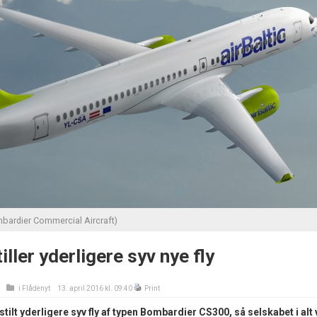
mbardier Commercial Aircraft)
iller yderligere syv nye fly
i
Flådenyt
13. april 2016 kl. 09:40
Print
stilt yderligere syv fly af typen Bombardier CS300, så selskabet i alt v