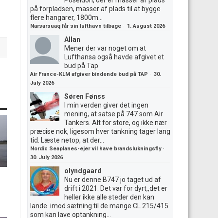
Poseidon, der er masser af plads
på forpladsen, masser af plads til at bygge
flere hangarer, 1800m...
Narsarsuaq får sin lufthavn tilbage
·
1. August 2026
Allan
Mener der var noget om at
Lufthansa også havde afgivet et
bud på Tap
Air France-KLM afgiver bindende bud på TAP
·
30.
July 2026
Søren Fønss
I min verden giver det ingen
mening, at satse på 747 som Air
Tankers. Alt for store, og ikke nær
præcise nok, ligesom hver tankning tager lang
tid. Læste netop, at der...
Nordic Seaplanes-ejer vil have brandslukningsfly
·
30. July 2026
olyndgaard
Nu er denne B747 jo taget ud af
drift i 2021. Det var for dyrt,,det er
heller ikke alle steder den kan
lande..imod sætning til de mange CL 215/415
som kan lave optankning...