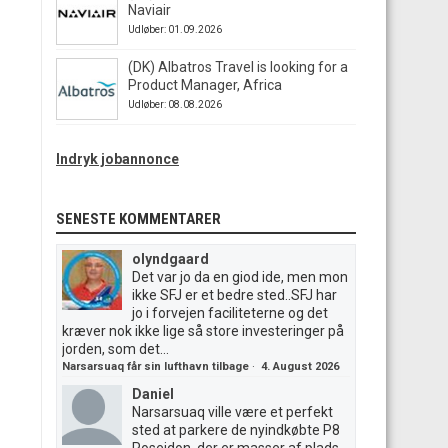
Naviair
Udløber: 01.09.2026
(DK) Albatros Travel is looking for a
Product Manager, Africa
Udløber: 08.08.2026
Indryk jobannonce
SENESTE KOMMENTARER
olyndgaard
Det var jo da en giod ide, men mon
ikke SFJ er et bedre sted..SFJ har
jo i forvejen faciliteterne og det
kræver nok ikke lige så store investeringer på
jorden, som det...
Narsarsuaq får sin lufthavn tilbage
·
4. August 2026
Daniel
Narsarsuaq ville være et perfekt
sted at parkere de nyindkøbte P8