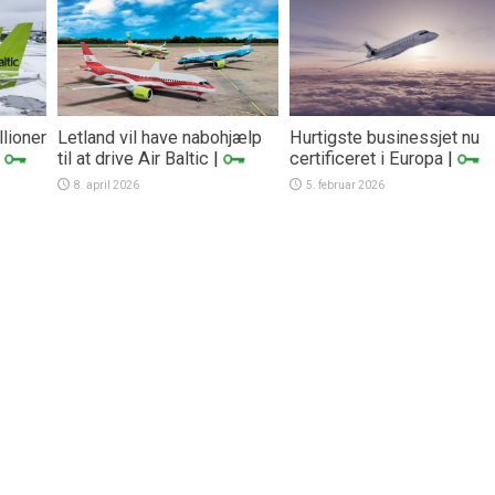
llioner
Letland vil have nabohjælp
Hurtigste businessjet nu
|
til at drive Air Baltic
|
certificeret i Europa
|
8. april 2026
5. februar 2026