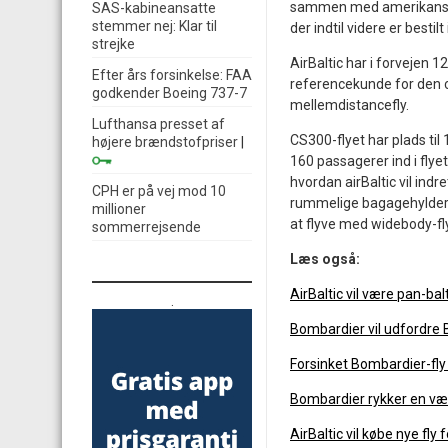
sammen med amerikanske R
SAS-kabineansatte
stemmer nej: Klar til
der indtil videre er besti
strejke
AirBaltic har i forvejen 1
Efter års forsinkelse: FAA
referencekunde for den c
godkender Boeing 737-7
mellemdistancefly.
Lufthansa presset af
CS300-flyet har plads til
højere brændstofpriser
|
160 passagerer ind i flye
hvordan airBaltic vil ind
CPH er på vej mod 10
rummelige bagagehylder o
millioner
at flyve med widebody-fly
sommerrejsende
Læs også:
AirBaltic vil være pan-bal
.
Bombardier vil udfordre 
Forsinket Bombardier-fly
Bombardier rykker en væ
AirBaltic vil købe nye fly 