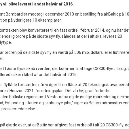
y vil blive leveret i andet halvår af 2016.
nt Bombardier modtog i december 2010 en bestilling fra airBaltic på 1
tion på yderligere 10 eksemplarer.
skontrakten blev konverteret til en fast ordre i februar 2014, og nu har de
 endelig ordre på de sidste syv fly, således at der i alt skal leveres 20
lytype.
 har ordren på de sidste syv fly en værdi på 506 mio. dollars, eller lidt mer
er.
det første flyselskab i verden, der kommer til at tage CS300-flyet i brug, 
llerede sker i løbet af andet halvår af 2016.
 flyflåde fortsætter, når vi øger til en flåde af 20 teknologisk avancere
vores ‘Horizon 2021’ forretningsplan. Det vil i høj grad forbedre
 den baltiske region samt Vesteuropa og de østlige markeder og derm
d, Estland og Litauen og skabe nye jobs,” siger airBaltics administreren
en pressemeddelelse.
å glæde over, at airBaltic har afgivet fast ordre på i alt 20 CS300-fly. o