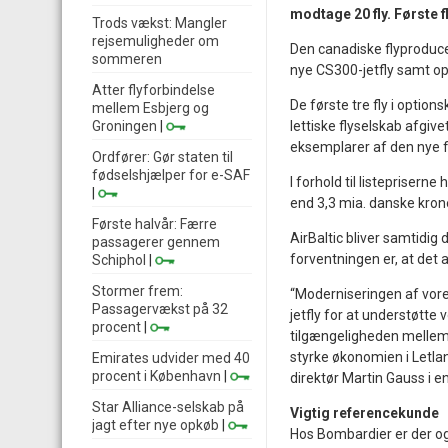
modtage 20 fly. Første fl
Trods vækst: Mangler
rejsemuligheder om
Den canadiske flyproduce
sommeren
nye CS300-jetfly samt op
Atter flyforbindelse
De første tre fly i option
mellem Esbjerg og
Groningen
|
lettiske flyselskab afgivet
eksemplarer af den nye f
Ordfører: Gør staten til
fødselshjælper for e-SAF
I forhold til listepriserne
|
end 3,3 mia. danske kron
Første halvår: Færre
AirBaltic bliver samtidig 
passagerer gennem
forventningen er, at det a
Schiphol
|
Stormer frem:
“Moderniseringen af vores
Passagervækst på 32
jetfly for at understøtte 
procent
|
tilgængeligheden mellem
styrke økonomien i Letlan
Emirates udvider med 40
procent i København
|
direktør Martin Gauss i 
Star Alliance-selskab på
Vigtig referencekunde
jagt efter nye opkøb
|
Hos Bombardier er der ogs