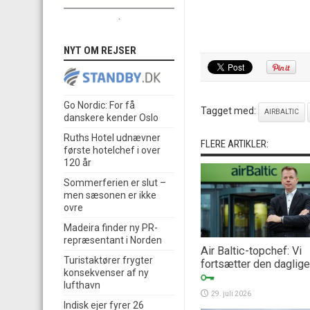
.
NYT OM REJSER
Go Nordic: For få
Tagget med:
AIRBALTIC
danskere kender Oslo
Ruths Hotel udnævner
FLERE ARTIKLER:
første hotelchef i over
120 år
Sommerferien er slut –
men sæsonen er ikke
ovre
Madeira finder ny PR-
repræsentant i Norden
Air Baltic-topchef: Vi
Turistaktører frygter
fortsætter den daglige 
konsekvenser af ny
lufthavn
29. juli 2026
Indisk ejer fyrer 26