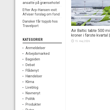
ansatte på grænsehotel
Efter Arp-Hansen-exit:
Afviser forslag om fond
Dansker får topjob hos
Travelport
Air Baltic tabte 500 mi
kroner i første kvartal
KATEGORIER
15. maj 2026
Anmeldelser
Arbejdsmarked
Bagsiden
Debat
Flådenyt
Hændelser
Klima
Liveblog
Navnenyt
Politik
Produkter