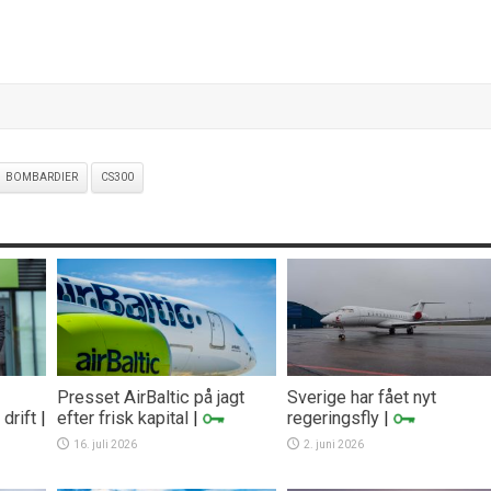
BOMBARDIER
CS300
Presset AirBaltic på jagt
Sverige har fået nyt
drift
|
efter frisk kapital
|
regeringsfly
|
16. juli 2026
2. juni 2026