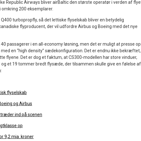
epublic Airways bliver airBaltic den største operatør i verden af flye
lt i omkring 200 eksemplarer.
2 Q400 turbopropfly, så det lettiske flyselskab bliver en betydelig
anadiske flyproducent, der vil udfordre Airbus og Boeing med det nye
 140 passagerer i en all-economy løsning, men det er muligt at presse op 
t med en “high density” sædekonfiguration. Det er endnu ikke bekræftet,
rette flyene. Det er dog et faktum, at CS300-modellen har store vinduer,
g et 19 tommer bredt flysæde, der tilsammen skulle give en følelse af
.
tisk flyselskab
Boeing og Airbus
 træder ind på scenen
gtklasse op
for 9,2 mia. kroner