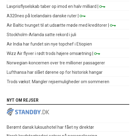
Lavprisflyselskab taber op imod en halv milliard
|
A320neo på Icelandairs danske ruter
|
Air Baltic tvunget til at udsætte møde med kreditorer
|
Stockholm-Arlanda satte rekord i juli
Air India har fundet sin nye topchef i Etiopien
Wizz Air flyver i rødt trods højere omsætning
|
Norwegian-koncernen over tre millioner passagerer
Lufthansa har slået dørene op for historisk hangar
Trods vækst: Mangler rejsemuligheder om sommeren
NYT OM REJSER
Berømt dansk luksushotel har fået ny direktør
Norsk krydstogtrederi satser på personalisering