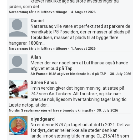
kræver nok ikke lige så store investeringer på
jorden, som det...
Narsarsuaq får sin lufthavn tilbage
·
4. August 2026
Daniel
Narsarsuaq ville være et perfekt sted at parkere de
nyindkøbte P8 Poseidon, der er masser af plads på
forpladsen, masser af plads til at bygge flere
hangarer, 1800m...
Narsarsuaq får sin lufthavn tilbage
·
1. August 2026
Allan
Mener der var noget om at Lufthansa også havde
afgivet et bud på Tap
Air France-KLM afgiver bindende bud på TAP
·
30. July 2026
Søren Fønss
I min verden giver det ingen mening, at satse på
747 som Air Tankers. Alt for store, og ikke nær
præcise nok, ligesom hver tankning tager lang tid.
Læste netop, at der...
Nordic Seaplanes-ejer vil have brandslukningsfly
·
30. July 2026
olyndgaard
Nu er denne B747 jo taget ud af drift i 2021. Det var
for dyrt,,det er heller ikke alle steder den kan
lande..imod sætning til de mange CL 215/415 som