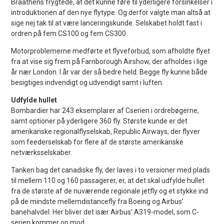
Braathens frygtede, at det kunne føre til yderligere forsinkelser i
introduktionen af den nye flytype. Og derfor valgte man altså at
sige nej tak til at være lanceringskunde. Selskabet holdt fast i
ordren på fem CS100 og fem CS300.
Motorproblemerne medførte et flyveforbud, som afholdte flyet
fra at vise sig frem på Farnborough Airshow, der afholdes i lige
år nær London. I år var der så bedre held. Begge fly kunne både
besigtiges indvendigt og udvendigt samt i luften.
Udfylde hullet
Bombardier har 243 eksemplarer af Cserien i ordrebøgerne,
samt optioner på yderligere 360 fly. Største kunde er det
amerikanske regionalflyselskab, Republic Airways, der flyver
som feederselskab for flere af de største amerikanske
netværksselskaber.
Tanken bag det canadiske fly, der laves i to versioner med plads
til mellem 110 og 160 passagerer, er, at det skal udfylde hullet
fra de største af de nuværende regionale jetfly og et stykke ind
på de mindste mellemdistancefly fra Boeing og Airbus’
banehalvdel. Her bliver det især Airbus’ A319-model, som C-
serien kommer op mod.