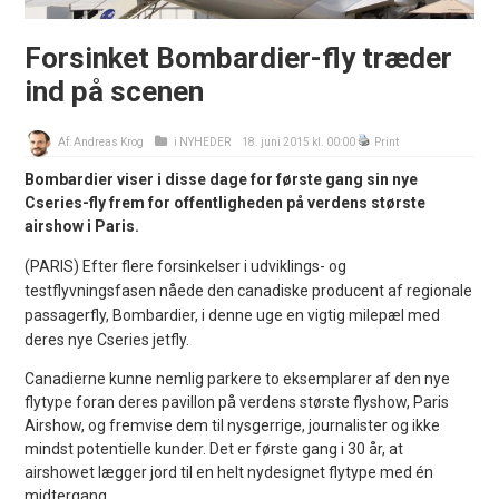
Forsinket Bombardier-fly træder
ind på scenen
Af:
Andreas Krog
i
NYHEDER
18. juni 2015 kl. 00:00
Print
Bombardier viser i disse dage for første gang sin nye
Cseries-fly frem for offentligheden på verdens største
airshow i Paris.
(PARIS) Efter flere forsinkelser i udviklings- og
testflyvningsfasen nåede den canadiske producent af regionale
passagerfly, Bombardier, i denne uge en vigtig milepæl med
deres nye Cseries jetfly.
Canadierne kunne nemlig parkere to eksemplarer af den nye
flytype foran deres pavillon på verdens største flyshow, Paris
Airshow, og fremvise dem til nysgerrige, journalister og ikke
mindst potentielle kunder. Det er første gang i 30 år, at
airshowet lægger jord til en helt nydesignet flytype med én
midtergang.