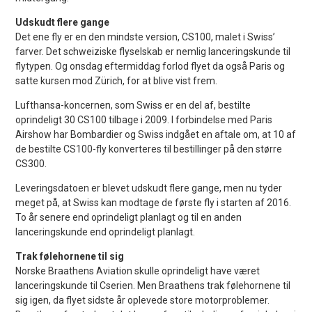
Udskudt flere gange
Det ene fly er en den mindste version, CS100, malet i Swiss’
farver. Det schweiziske flyselskab er nemlig lanceringskunde til
flytypen. Og onsdag eftermiddag forlod flyet da også Paris og
satte kursen mod Zürich, for at blive vist frem.
Lufthansa-koncernen, som Swiss er en del af, bestilte
oprindeligt 30 CS100 tilbage i 2009. I forbindelse med Paris
Airshow har Bombardier og Swiss indgået en aftale om, at 10 af
de bestilte CS100-fly konverteres til bestillinger på den større
CS300.
Leveringsdatoen er blevet udskudt flere gange, men nu tyder
meget på, at Swiss kan modtage de første fly i starten af 2016.
To år senere end oprindeligt planlagt og til en anden
lanceringskunde end oprindeligt planlagt.
Trak følehornene til sig
Norske Braathens Aviation skulle oprindeligt have været
lanceringskunde til Cserien. Men Braathens trak følehornene til
sig igen, da flyet sidste år oplevede store motorproblemer.