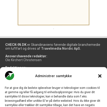
.
CHECK-IN.DK
er Skandinaviens førende digitale branchemedie
om luftfart og drives af
Travelmedia Nordic ApS.
Ansvarshavende redaktør:
Ole Kirchert Christensen
Redaktionen:
Christian Granhøj Skouboe
Henrik Baumgarten
Administrer samtykke
Danny Longhi Andreasen
Mathias Majlund Laursen
For at give dig de bedste oplevelser bruger vi teknologier som cookies til
Salg og jobannoncer:
at gemme og/eller få adgang til enhedsoplysninger. Hvis du giver dit
salg@travelmedianordic.com
samtykke til disse teknologier, kan vi behandle data som f.eks.
browsingadfærd eller unikke ID'er på dette websted. Hvis du ikke giver dit
samtykke eller trækker dit samtykke tilbage, kan det have en negativ
Vi tager ansvar for indholdet og er tilmeldt