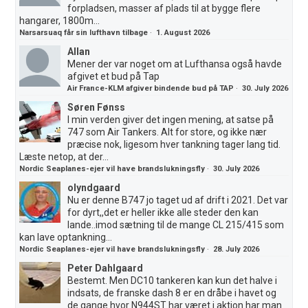
forpladsen, masser af plads til at bygge flere
hangarer, 1800m...
Narsarsuaq får sin lufthavn tilbage
·
1. August 2026
Allan
Mener der var noget om at Lufthansa også havde
afgivet et bud på Tap
Air France-KLM afgiver bindende bud på TAP
·
30. July 2026
Søren Fønss
I min verden giver det ingen mening, at satse på
747 som Air Tankers. Alt for store, og ikke nær
præcise nok, ligesom hver tankning tager lang tid.
Læste netop, at der...
Nordic Seaplanes-ejer vil have brandslukningsfly
·
30. July 2026
olyndgaard
Nu er denne B747 jo taget ud af drift i 2021. Det var
for dyrt,,det er heller ikke alle steder den kan
lande..imod sætning til de mange CL 215/415 som
kan lave optankning...
Nordic Seaplanes-ejer vil have brandslukningsfly
·
28. July 2026
Peter Dahlgaard
Bestemt. Men DC10 tankeren kan kun det halve i
indsats, de franske dash 8 er en dråbe i havet og
de gange hvor N944ST har været i aktion har man