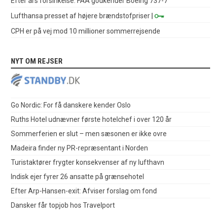
Efter års forsinkelse: FAA godkender Boeing 737-7
Lufthansa presset af højere brændstofpriser
|
CPH er på vej mod 10 millioner sommerrejsende
NYT OM REJSER
Go Nordic: For få danskere kender Oslo
Ruths Hotel udnævner første hotelchef i over 120 år
Sommerferien er slut – men sæsonen er ikke ovre
Madeira finder ny PR-repræsentant i Norden
Turistaktører frygter konsekvenser af ny lufthavn
Indisk ejer fyrer 26 ansatte på grænsehotel
Efter Arp-Hansen-exit: Afviser forslag om fond
Dansker får topjob hos Travelport