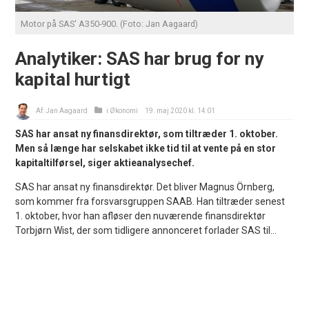
Motor på SAS' A350-900. (Foto: Jan Aagaard)
Analytiker: SAS har brug for ny
kapital hurtigt
Af:
Jan Aagaard
i
Økonomi
19. maj 2020 kl. 14:01
SAS har ansat ny finansdirektør, som tiltræder 1. oktober.
Men så længe har selskabet ikke tid til at vente på en stor
kapitaltilførsel, siger aktieanalysechef.
SAS har ansat ny finansdirektør. Det bliver Magnus Örnberg,
som kommer fra forsvarsgruppen SAAB. Han tiltræder senest
1. oktober, hvor han afløser den nuværende finansdirektør
Torbjørn Wist, der som tidligere annonceret forlader SAS til...