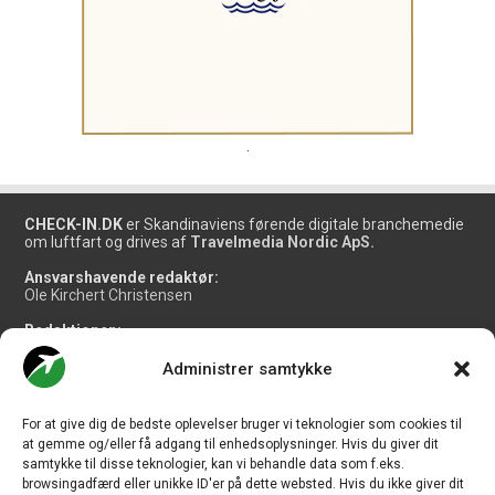
.
CHECK-IN.DK
er Skandinaviens førende digitale branchemedie
om luftfart og drives af
Travelmedia Nordic ApS.
Ansvarshavende redaktør:
Ole Kirchert Christensen
Redaktionen:
Christian Granhøj Skouboe
Henrik Baumgarten
Administrer samtykke
Danny Longhi Andreasen
Mathias Majlund Laursen
For at give dig de bedste oplevelser bruger vi teknologier som cookies til
Salg og jobannoncer:
at gemme og/eller få adgang til enhedsoplysninger. Hvis du giver dit
salg@travelmedianordic.com
samtykke til disse teknologier, kan vi behandle data som f.eks.
browsingadfærd eller unikke ID'er på dette websted. Hvis du ikke giver dit