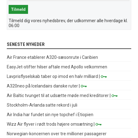
Tilmeld dig vores nyhedsbrev, der udkommer alle hverdage kl.
06:00
SENESTE NYHEDER
Air France etablerer A320-sæsonrute i Caribien
EasyJet-stifter hilser aftale med Apollo velkommen
Lavprisflyselskab taber op imod en halv milliard
|
A320neo på Icelandairs danske ruter
|
Air Baltic tvunget til at udsætte møde med kreditorer
|
Stockholm-Arlanda satte rekord i juli
Air India har fundet sin nye topchef i Etiopien
Wizz Air flyver i rødt trods højere omsætning
|
Norwegian-koncernen over tre millioner passagerer