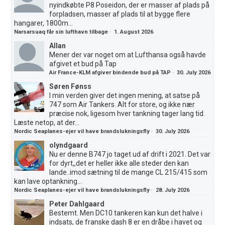
nyindkøbte P8 Poseidon, der er masser af plads på
forpladsen, masser af plads til at bygge flere
hangarer, 1800m...
Narsarsuaq får sin lufthavn tilbage
·
1. August 2026
Allan
Mener der var noget om at Lufthansa også havde
afgivet et bud på Tap
Air France-KLM afgiver bindende bud på TAP
·
30. July 2026
Søren Fønss
I min verden giver det ingen mening, at satse på
747 som Air Tankers. Alt for store, og ikke nær
præcise nok, ligesom hver tankning tager lang tid.
Læste netop, at der...
Nordic Seaplanes-ejer vil have brandslukningsfly
·
30. July 2026
olyndgaard
Nu er denne B747 jo taget ud af drift i 2021. Det var
for dyrt,,det er heller ikke alle steder den kan
lande..imod sætning til de mange CL 215/415 som
kan lave optankning...
Nordic Seaplanes-ejer vil have brandslukningsfly
·
28. July 2026
Peter Dahlgaard
Bestemt. Men DC10 tankeren kan kun det halve i
indsats, de franske dash 8 er en dråbe i havet og