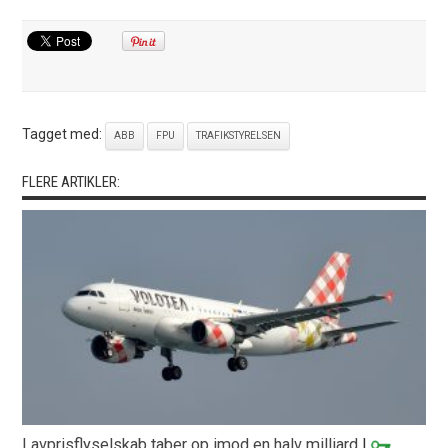
Tagget med:
ABB
FPU
TRAFIKSTYRELSEN
FLERE ARTIKLER:
Lavprisflyselskab taber op imod en halv milliard
|