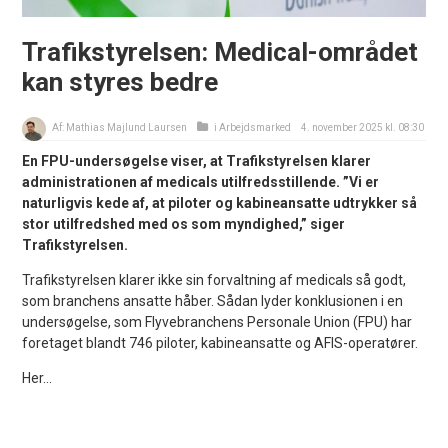
Trafikstyrelsen: Medical-området
kan styres bedre
Af:
Mathias Majlund Laursen
i
Arbejdsmarked
4. november 2025 kl. 08:30
En FPU-undersøgelse viser, at Trafikstyrelsen klarer
administrationen af medicals utilfredsstillende. ”Vi er
naturligvis kede af, at piloter og kabineansatte udtrykker så
stor utilfredshed med os som myndighed,” siger
Trafikstyrelsen.
Trafikstyrelsen klarer ikke sin forvaltning af medicals så godt,
som branchens ansatte håber. Sådan lyder konklusionen i en
undersøgelse, som Flyvebranchens Personale Union (FPU) har
foretaget blandt 746 piloter, kabineansatte og AFIS-operatører.
Her...