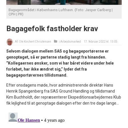
Bagageområdet i Københavns Lufthavn. (Foto: Jasper Carlberg |
CPH | PR)
Bagagefolk fastholder krav
Af:
Ole Kirchert Christensen
i
Arbejdsmarked
17. februar 2022 kl. 13:05
Selvom dialogen mellem SAS og bagageportørerne er
genoptaget, så er parterne stadig langt fra hinanden.
“Kollegaernes ønsker, som vi har båret videre under hele
forløbet, har ikke ændret sig,” lyder det fra
bagageportørernes tillidsmand.
Efter onsdagens møde, hvor administrerende direktør Hans
Henrik Spangenberg fra SAS Ground Handling og tillidsmand
Kim Buchholdt, der repræsenterer Ekspeditionsarbejdernes Klub
fik lejlighed til at genoptage dialogen efter den tre dage lange...