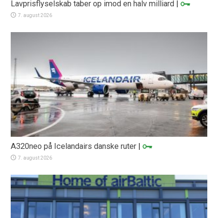
Lavprisflyselskab taber op imod en halv milliard
|
7. august 2026
A320neo på Icelandairs danske ruter
|
7. august 2026