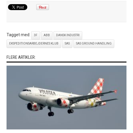
Tagget med:
3F
ABB
DANSK INDUSTRI
EKSPEDITIONSARBEJDERNES KLUB
SAS
SAS GROUND HANDLING
FLERE ARTIKLER: