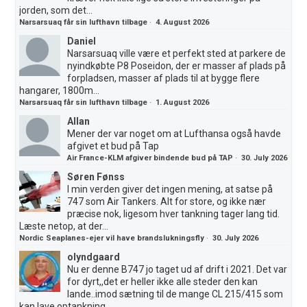
jorden, som det...
Narsarsuaq får sin lufthavn tilbage
·
4. August 2026
Daniel
Narsarsuaq ville være et perfekt sted at parkere de
nyindkøbte P8 Poseidon, der er masser af plads på
forpladsen, masser af plads til at bygge flere
hangarer, 1800m...
Narsarsuaq får sin lufthavn tilbage
·
1. August 2026
Allan
Mener der var noget om at Lufthansa også havde
afgivet et bud på Tap
Air France-KLM afgiver bindende bud på TAP
·
30. July 2026
Søren Fønss
I min verden giver det ingen mening, at satse på
747 som Air Tankers. Alt for store, og ikke nær
præcise nok, ligesom hver tankning tager lang tid.
Læste netop, at der...
Nordic Seaplanes-ejer vil have brandslukningsfly
·
30. July 2026
olyndgaard
Nu er denne B747 jo taget ud af drift i 2021. Det var
for dyrt,,det er heller ikke alle steder den kan
lande..imod sætning til de mange CL 215/415 som
kan lave optankning...