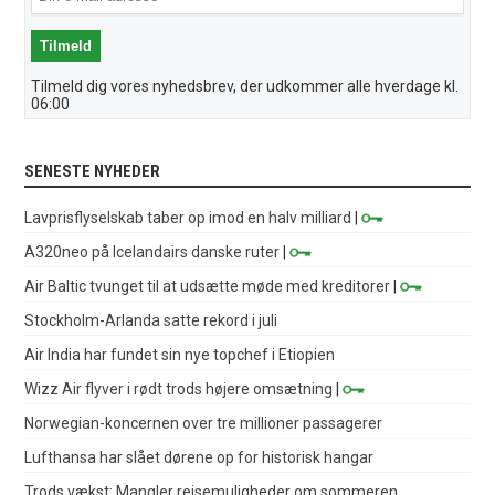
Tilmeld dig vores nyhedsbrev, der udkommer alle hverdage kl.
06:00
SENESTE NYHEDER
Lavprisflyselskab taber op imod en halv milliard
|
A320neo på Icelandairs danske ruter
|
Air Baltic tvunget til at udsætte møde med kreditorer
|
Stockholm-Arlanda satte rekord i juli
Air India har fundet sin nye topchef i Etiopien
Wizz Air flyver i rødt trods højere omsætning
|
Norwegian-koncernen over tre millioner passagerer
Lufthansa har slået dørene op for historisk hangar
Trods vækst: Mangler rejsemuligheder om sommeren