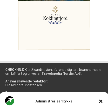
.
CHECK-IN.DK
er Skandinaviens førende digitale branchemedie
om luftfart og drives af
Travelmedia Nordic ApS.
Ansvarshavende redaktør:
Ole Kirchert Christensen
Redaktionen:
Christian Granhøj Skouboe
Henrik Baumgarten
Administrer samtykke
Danny Longhi Andreasen