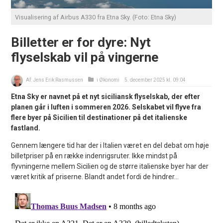
Visualisering af Airbus A330 fra Etna Sky. (Foto: Etna Sky)
Billetter er for dyre: Nyt
flyselskab vil på vingerne
Af:
Jens Erik Rasmussen
i
Økonomi
5. december 2025 kl. 09:04
Etna Sky er navnet på et nyt siciliansk flyselskab, der efter
planen går i luften i sommeren 2026. Selskabet vil flyve fra
flere byer på Sicilien til destinationer på det italienske
fastland.
Gennem længere tid har der i Italien været en del debat om høje
billetpriser på en række indenrigsruter. Ikke mindst på
flyvningerne mellem Sicilien og de større italienske byer har der
været kritik af priserne. Blandt andet fordi de hindrer...