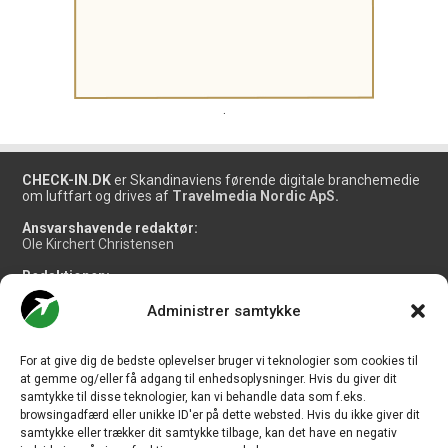
.
CHECK-IN.DK
er Skandinaviens førende digitale branchemedie
om luftfart og drives af
Travelmedia Nordic ApS.
Ansvarshavende redaktør:
Ole Kirchert Christensen
Redaktionen:
Christian Granhøj Skouboe
Henrik Baumgarten
Administrer samtykke
Danny Longhi Andreasen
Mathias Majlund Laursen
For at give dig de bedste oplevelser bruger vi teknologier som cookies til
Salg og jobannoncer:
at gemme og/eller få adgang til enhedsoplysninger. Hvis du giver dit
salg@travelmedianordic.com
samtykke til disse teknologier, kan vi behandle data som f.eks.
browsingadfærd eller unikke ID'er på dette websted. Hvis du ikke giver dit
samtykke eller trækker dit samtykke tilbage, kan det have en negativ
Vi tager ansvar for indholdet og er tilmeldt