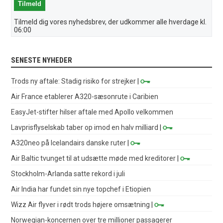
Tilmeld dig vores nyhedsbrev, der udkommer alle hverdage kl.
06:00
SENESTE NYHEDER
Trods ny aftale: Stadig risiko for strejker
|
Air France etablerer A320-sæsonrute i Caribien
EasyJet-stifter hilser aftale med Apollo velkommen
Lavprisflyselskab taber op imod en halv milliard
|
A320neo på Icelandairs danske ruter
|
Air Baltic tvunget til at udsætte møde med kreditorer
|
Stockholm-Arlanda satte rekord i juli
Air India har fundet sin nye topchef i Etiopien
Wizz Air flyver i rødt trods højere omsætning
|
Norwegian-koncernen over tre millioner passagerer