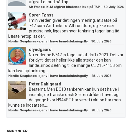
afgivet et bud på Tap
Air France-KLM afgiver bindende bud på TAP
·
30. July 2026
Søren Fønss
I min verden giver det ingen mening, at satse på
747 som Air Tankers. Alt for store, og ikke nær
præcise nok, ligesom hver tankning tager lang tid.
Læste netop, at der...
Nordic Seaplanes-ejer vil have brandslukningsfly
·
30. July 2026
olyndgaard
Nu er denne B747 jo taget ud af drift i 2021. Det var
for dyrt,,det er heller ikke alle steder den kan
lande..imod sætning til de mange CL 215/415 som
kan lave optankning...
Nordic Seaplanes-ejer vil have brandslukningsfly
·
28. July 2026
Peter Dahlgaard
Bestemt. Men DC10 tankeren kan kun det halve i
indsats, de franske dash 8 er en dråbe i havet og
de gange hvor N944ST har været i aktion har man
kunne se indsatsen....
Nordic Seaplanes-ejer vil have brandslukningsfly
·
28. July 2026
ANNONCER