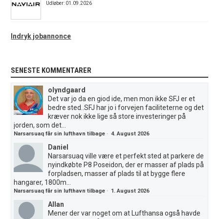
Udløber: 01.09.2026
Indryk jobannonce
SENESTE KOMMENTARER
olyndgaard
Det var jo da en giod ide, men mon ikke SFJ er et
bedre sted..SFJ har jo i forvejen faciliteterne og det
kræver nok ikke lige så store investeringer på
jorden, som det...
Narsarsuaq får sin lufthavn tilbage
·
4. August 2026
Daniel
Narsarsuaq ville være et perfekt sted at parkere de
nyindkøbte P8 Poseidon, der er masser af plads på
forpladsen, masser af plads til at bygge flere
hangarer, 1800m...
Narsarsuaq får sin lufthavn tilbage
·
1. August 2026
Allan
Mener der var noget om at Lufthansa også havde