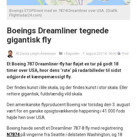
Boeings ETOPS-test med en 787-8 Dreamliner over USA. (Grafik:
Flightradar24.com)
Boeings Dreamliner tegnede
gigantisk fly
Af:
Danny Longhi Andreasen
i
Bagsiden
7. august 2017 kl. 00:00
Print
Et Boeing 787 Dreamliner-fly har fløjet en tur på godt 18
timer over USA, hvor dens ’rute’ på radarbilleder til sidst
udgjorde et kæmpemæssigt fly.
Der findes kunst i lille skala, og der findes kunst i stor skala. Eller
rettere gigantisk, fuldstændig vild skala.
Den amerikanske flyproducent Boeing var torsdag den 3. august
vært for en ganske opsigtsvækkende happening i 41.000 fods
højde hen over USA.
Boeing havde sendt et Dreamliner 787-8 fly med registrering
N7874
på vingerne fra Seattle i delstaten Washington, og 18