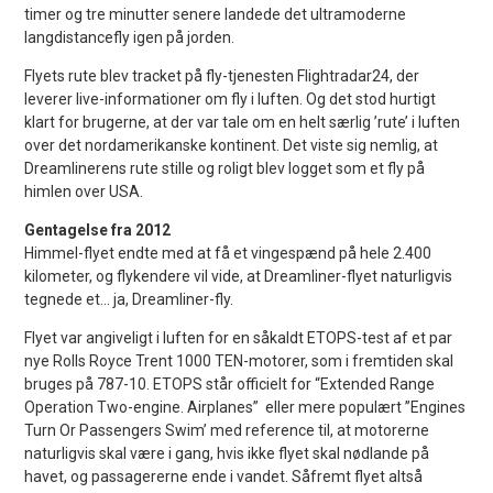
timer og tre minutter senere landede det ultramoderne
langdistancefly igen på jorden.
Flyets rute blev tracket på fly-tjenesten Flightradar24, der
leverer live-informationer om fly i luften. Og det stod hurtigt
klart for brugerne, at der var tale om en helt særlig ’rute’ i luften
over det nordamerikanske kontinent. Det viste sig nemlig, at
Dreamlinerens rute stille og roligt blev logget som et fly på
himlen over USA.
Gentagelse fra 2012
Himmel-flyet endte med at få et vingespænd på hele 2.400
kilometer, og flykendere vil vide, at Dreamliner-flyet naturligvis
tegnede et… ja, Dreamliner-fly.
Flyet var angiveligt i luften for en såkaldt ETOPS-test af et par
nye Rolls Royce Trent 1000 TEN-motorer, som i fremtiden skal
bruges på 787-10. ETOPS står officielt for “Extended Range
Operation Two-engine. Airplanes” eller mere populært ”Engines
Turn Or Passengers Swim’ med reference til, at motorerne
naturligvis skal være i gang, hvis ikke flyet skal nødlande på
havet, og passagererne ende i vandet. Såfremt flyet altså