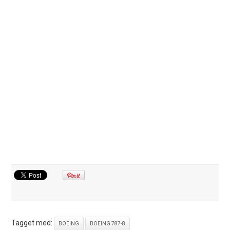
Tagget med:
BOEING
BOEING 787-8