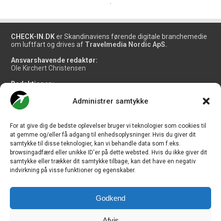
.
CHECK-IN.DK
er Skandinaviens førende digitale branchemedie
om luftfart og drives af
Travelmedia Nordic ApS.
Ansvarshavende redaktør:
Ole Kirchert Christensen
Redaktionen:
Christian Granhøj Skouboe
Henrik Baumgarten
Administrer samtykke
Danny Longhi Andreasen
Mathias Majlund Laursen
For at give dig de bedste oplevelser bruger vi teknologier som cookies til
Salg og jobannoncer:
at gemme og/eller få adgang til enhedsoplysninger. Hvis du giver dit
salg@travelmedianordic.com
samtykke til disse teknologier, kan vi behandle data som f.eks.
browsingadfærd eller unikke ID'er på dette websted. Hvis du ikke giver dit
samtykke eller trækker dit samtykke tilbage, kan det have en negativ
Vi tager ansvar for indholdet og er tilmeldt
indvirkning på visse funktioner og egenskaber.
Godkend
Siden er udviklet af
JHV Media Consult.
Afvis