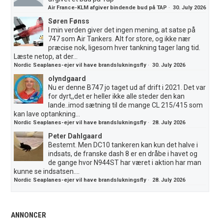
Air France-KLM afgiver bindende bud på TAP
·
30. July 2026
Søren Fønss
I min verden giver det ingen mening, at satse på
747 som Air Tankers. Alt for store, og ikke nær
præcise nok, ligesom hver tankning tager lang tid.
Læste netop, at der...
Nordic Seaplanes-ejer vil have brandslukningsfly
·
30. July 2026
olyndgaard
Nu er denne B747 jo taget ud af drift i 2021. Det var
for dyrt,,det er heller ikke alle steder den kan
lande..imod sætning til de mange CL 215/415 som
kan lave optankning...
Nordic Seaplanes-ejer vil have brandslukningsfly
·
28. July 2026
Peter Dahlgaard
Bestemt. Men DC10 tankeren kan kun det halve i
indsats, de franske dash 8 er en dråbe i havet og
de gange hvor N944ST har været i aktion har man
kunne se indsatsen....
Nordic Seaplanes-ejer vil have brandslukningsfly
·
28. July 2026
ANNONCER