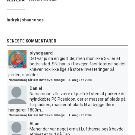
Indryk jobannonce
SENESTE KOMMENTARER
olyndgaard
Det var jo da en giod ide, men mon ikke SFJ er et
bedre sted..SFJ har jo i forvejen faciliteterne og det
kræver nok ikke lige så store investeringer på
jorden, som det...
Narsarsuaq får sin lufthavn tilbage
·
4. August 2026
Daniel
Narsarsuaq ville være et perfekt sted at parkere de
nyindkøbte P8 Poseidon, der er masser af plads på
forpladsen, masser af plads til at bygge flere
hangarer, 1800m...
Narsarsuaq får sin lufthavn tilbage
·
1. August 2026
Allan
Mener der var noget om at Lufthansa også havde
afgivet et bud på Tap