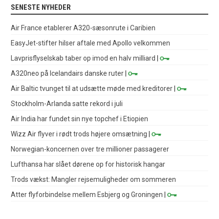
SENESTE NYHEDER
Air France etablerer A320-sæsonrute i Caribien
EasyJet-stifter hilser aftale med Apollo velkommen
Lavprisflyselskab taber op imod en halv milliard
|
A320neo på Icelandairs danske ruter
|
Air Baltic tvunget til at udsætte møde med kreditorer
|
Stockholm-Arlanda satte rekord i juli
Air India har fundet sin nye topchef i Etiopien
Wizz Air flyver i rødt trods højere omsætning
|
Norwegian-koncernen over tre millioner passagerer
Lufthansa har slået dørene op for historisk hangar
Trods vækst: Mangler rejsemuligheder om sommeren
Atter flyforbindelse mellem Esbjerg og Groningen
|