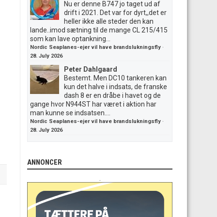
Nu er denne B747 jo taget ud af
drift i 2021. Det var for dyrt,,det er
heller ikke alle steder den kan
lande..imod sætning til de mange CL 215/415
som kan lave optankning...
Nordic Seaplanes-ejer vil have brandslukningsfly
·
28. July 2026
Peter Dahlgaard
Bestemt. Men DC10 tankeren kan
kun det halve i indsats, de franske
dash 8 er en dråbe i havet og de
gange hvor N944ST har været i aktion har
man kunne se indsatsen....
Nordic Seaplanes-ejer vil have brandslukningsfly
·
28. July 2026
ANNONCER
.