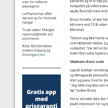
karrieren og et liv højt p
over tre millioner
cockpittet på etAstreaeu
passagerer
skulle flyve lidt mere en
Lufthansa har slået
dørene op for historisk
Bruce fortalte, at den fø
hangar
lidt mere end 10 år siden
München.
Trods vækst: Mangler
rejsemuligheder om
”Selvom jeg ikke havde an
sommeren
overvældende følelse. Li
Atter flyforbindelse
cockpittet. ’Var det en bi
mellem Esbjerg og
inden flyet satte hjulene
Groningen
|
Ubekvem dress code
Ligeså tydeligt i erindrin
.
og tilknappede pilotunifo
shirt og jeans, hvorfor 
”Jeg følte mig ikke som e
tøj,” husker Bruce.
Det er da heller ikke den
skabt interessen for og ly