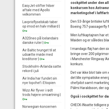
cockpittet under den al
EasyJet-stifter hilser
konkursen hos Astraeus 
aftale med Apollo
marketingchef i luftfar
velkommen
Den 53-årige britiske luft
Lavprisflyselskab taber
op imod en halv milliard
|
Boeing 757-passagerfly f
Men luftkaptajnen har et
A320neo på Icelandairs
Maiden og er således blan
danske ruter
|
I mandags fløj han den sid
Air Baltic tvunget til at
bringe over 200 pilgrimsr
udsætte møde med
kreditorer
|
i Manchester Ringway Airp
konkurs.
Stockholm-Arlanda satte
rekord i juli
Det var ikke blot tale om
det lille sympatiske ener
Air India har fundet sin
nye topchef i Etiopien
chefpilot samt marketingc
Pálmi Haraldsson, der ogs
Wizz Air flyver i rødt
trods højere omsætning
|
Også i cockpittet for d
CHECK-INsatte tidligere p
Norwegian-koncernen