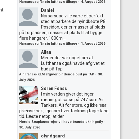
Narsarsuaq får sin lufthavn tilbage
·
4. August 2026
mt
Daniel
Narsarsuaq ville være et perfekt
sted at parkere de nyindkøbte P8
Poseidon, der er masser af plads
på forpladsen, masser af plads til at bygge
flere hangarer, 1800m...
Narsarsuaq får sin lufthavn tilbage
·
1. August 2026
Allan
Mener der var noget om at
Lufthansa også havde afgivet et
bud på Tap
Air France-KLM afgiver bindende bud på TAP
·
30.
July 2026
Søren Fønss
I min verden giver det ingen
mening, at satse på 747 som Air
Tankers. Alt for store, og ikke nær
præcise nok, ligesom hver tankning tager lang
tid. Læste netop, at der...
Nordic Seaplanes-ejer vil have brandslukningsfly
·
30. July 2026
olyndgaard