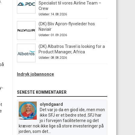
.
Specialist til vores Airline Team –
Crew
Udløber: 14.08.2026
(DK) Bliv Apron-flyveleder hos
Naviair
Udløber: 01.09.2026
(DK) Albatros Travel is looking for a
Product Manager, Africa
Udløber: 08.08.2026
 på
Indryk jobannonce
y-
SENESTE KOMMENTARER
olyndgaard
et
Det var jo da en giod ide, men mon
e
ikke SFJ er et bedre sted..SFJ har
jo i forvejen faciliteterne og det
kræver nok ikke lige så store investeringer på
jorden, som det...