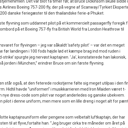
å stjernehimlen. Det var blot få timer før, at Bruce Dickinsom skulle sidde i
s Airlines Boeing 757-200 fly, der på vegne af Scanway/Tyrkiet Ekspert
d 200 danske feriegæster til den thailandske ferie-ø Phuket.
rste flyvning som uddannet pilot på et kommercielt passagerfly foregik f
 ombord på et Boeing 757-fly fra British World fra London Heathrow til
svaret for flyvingen – jeg var såkaldt ’safety pilot’ – var det en meget
ge før landingen i 100 fods højde lød et kæmpe brag ind mod ruden i
rd-strike’ spurgte jeg nervøst kaptajnen. ’Ja’, konstaterede han lakonisk,
 på jorden i München,” erindrer Bruce om sin første flyvning.
gen står også, at den feterede rockstjerne følte sig meget utilpas i den fi
rm. Hidtil havde ”uniformen” i musikkarrieren med Iron Maiden været t-
den nye dress-code som pilot var noget anderledes og ganske ubekvem.
n pilot i denne uniform, men mere som en lille dreng i noget alt for pæn
 flotte kaptajnsuniform eller pengene som velbetalt luftkaptajn, der har
sten til at flyve,fortalte han. ”Jeg bruger cirka tre måneder om året på