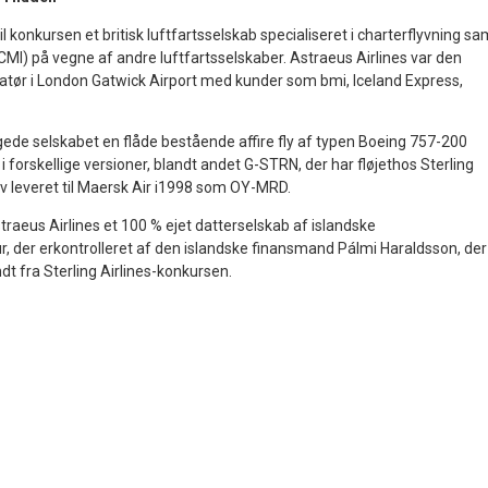
il konkursen et britisk luftfartsselskab specialiseret i charterflyvning sa
MI) på vegne af andre luftfartsselskaber. Astraeus Airlines var den
tør i London Gatwick Airport med kunder som bmi, Iceland Express,
de selskabet en flåde bestående affire fly af typen Boeing 757-200
 forskellige versioner, blandt andet G-STRN, der har fløjethos Sterling
lev leveret til Maersk Air i1998 som OY-MRD.
traeus Airlines et 100 % ejet datterselskab af islandske
r, der erkontrolleret af den islandske finansmand Pálmi Haraldsson, der
t fra Sterling Airlines-konkursen.