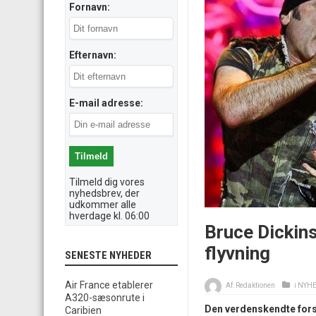
Fornavn:
Efternavn:
E-mail adresse:
Tilmeld dig vores
nyhedsbrev, der
udkommer alle
hverdage kl. 06:00
Bruce Dickins
flyvning
SENESTE NYHEDER
Air France etablerer
Af:
Redaktionen
i
NYH
A320-sæsonrute i
Den verdenskendte forsa
Caribien