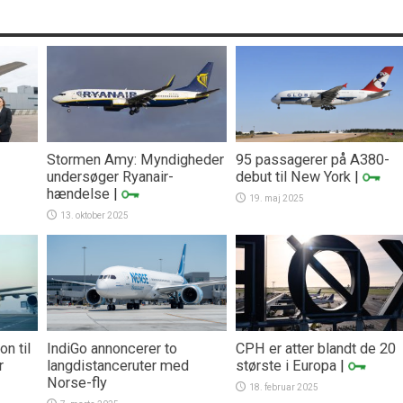
Stormen Amy: Myndigheder
95 passagerer på A380-
undersøger Ryanair-
debut til New York
|
hændelse
|
19. maj 2025
13. oktober 2025
on til
IndiGo annoncerer to
CPH er atter blandt de 20
r
langdistanceruter med
største i Europa
|
Norse-fly
18. februar 2025