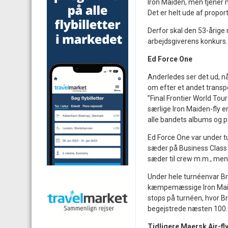
Iron Maiden, men tjener m
Det er helt ude af proport
Derfor skal den 53-årige
arbejdsgiverens konkurs.
Ed Force One
Anderledes ser det ud, n
om efter et andet trans
”Final Frontier World Tou
særlige Iron Maiden-fly e
alle bandets albums og p
Ed Force One var under tu
sæder på Business Class
sæder til crew m.m., mens
Under hele turnéenvar Bru
kæmpemæssige Iron Maiden-
stops på turnéen, hvor Br
begejstrede næsten 100
Tidligere Maersk Air-fly