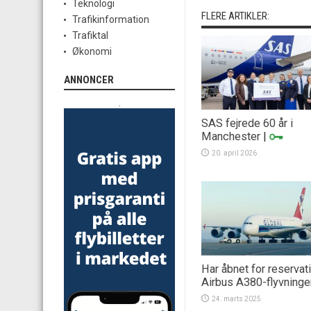
Teknologi
FLERE ARTIKLER:
Trafikinformation
Trafiktal
Økonomi
ANNONCER
.
SAS fejrede 60 år i
Manchester
|
20. april 2026
Har åbnet for reservati
Airbus A380-flyvninge
24. marts 2025