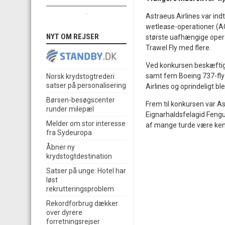
.
Astraeus Airlines var indt
wetlease-operationer (AC
NYT OM REJSER
største uafhængige opera
Trawel Fly med flere.
Ved konkursen beskæftige
samt fem Boeing 737-fly i
Norsk krydstogtrederi
satser på personalisering
Airlines og oprindeligt b
Børsen-besøgscenter
Frem til konkursen var As
runder milepæl
Eignarhaldsfelagid Fengu
Melder om stor interesse
af mange turde være kend
fra Sydeuropa
Åbner ny
krydstogtdestination
Satser på unge: Hotel har
løst
rekrutteringsproblem
Rekordforbrug dækker
over dyrere
forretningsrejser