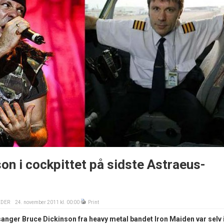
on i cockpittet på sidste Astraeus-
EDER
24. november 2011 kl. 00:00
Print
nger Bruce Dickinson fra heavy metal bandet Iron Maiden var selv 