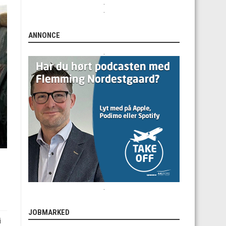
.
.
ANNONCE
.
.
JOBMARKED
i