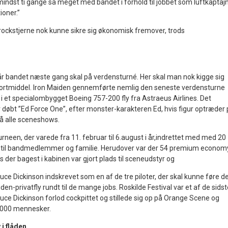
indst ti gange så meget med bandet i forhold til jobbet som luftkaptajn
ioner.”
 rockstjerne nok kunne sikre sig økonomisk fremover, trods
år bandet næste gang skal på verdensturné. Her skal man nok kigge sig
portmiddel. Iron Maiden gennemførte nemlig den seneste verdensturne
r i et specialombygget Boeing 757-200 fly fra Astraeus Airlines. Det
r døbt ”Ed Force One”, efter monster-karakteren Ed, hvis figur optræder
å alle sceneshows.
rneen, der varede fra 11. februar til 6.august i år,indrettet med med 20
 til bandmedlemmer og familie. Herudover var der 54 premium econom
 der bagest i kabinen var gjort plads til sceneudstyr og
ce Dickinson indskrevet som en af de tre piloter, der skal kunne føre d
privatfly rundt til de mange jobs. Roskilde Festival var et af de sidst
uce Dickinson forlod cockpittet og stillede sig op på Orange Scene og
.000 mennesker.
 i flåden