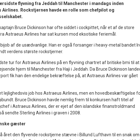
lersidste flyvning fra Jeddah til Manchester i mandags inden
Airlines. Rockstjernen havde en rolle som chefpilot og
tsselskabet.
kaptajn Bruce Dickinson har ofte siddet i cockpittet, når et af de store
ra Astraeus Airlines har sat kursen mod eksotiske feriemål.
 bijob af de usædvanlige. Han er også forsanger i heavy-metal bandet I
dt verdens største rockstjerner.
ste tur for Astraeus Airlines på en flyvning chartret af britiske bmi til at
ejsende hjem til Manchester fra Haji i Jeddah. Da Bruce Dickinson land
ort fik han den endelige bekræftelse på, at Astraeus Airlines var gået
 et lejlighedsvis job hos Astraeus Airlines, men en hovedbeskæftigelse f
gibundt. Bruce Dickinson havde nemlig frem til konkursen haft titel af
hef i Astraeus Airlines, der er ejet af den islandske finanstroldmand
å sendte Sterling Airlines i graven i 2008.
anske gæster
å året den flyvende rockstjerne stævne i Billund Lufthavn til en snak om