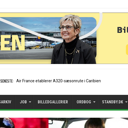
SENESTE:
EasyJet-stifter hilser aftale
SARKIV
JOB
BILLEDGALLERIER
ORDBOG
STANDBY.DK