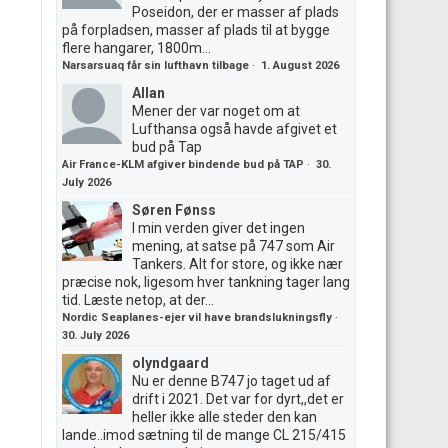
Poseidon, der er masser af plads
på forpladsen, masser af plads til at bygge
flere hangarer, 1800m...
Narsarsuaq får sin lufthavn tilbage
·
1. August 2026
Allan
Mener der var noget om at
Lufthansa også havde afgivet et
bud på Tap
Air France-KLM afgiver bindende bud på TAP
·
30.
July 2026
Søren Fønss
I min verden giver det ingen
mening, at satse på 747 som Air
Tankers. Alt for store, og ikke nær
præcise nok, ligesom hver tankning tager lang
tid. Læste netop, at der...
Nordic Seaplanes-ejer vil have brandslukningsfly
·
30. July 2026
olyndgaard
Nu er denne B747 jo taget ud af
drift i 2021. Det var for dyrt,,det er
heller ikke alle steder den kan
lande..imod sætning til de mange CL 215/415