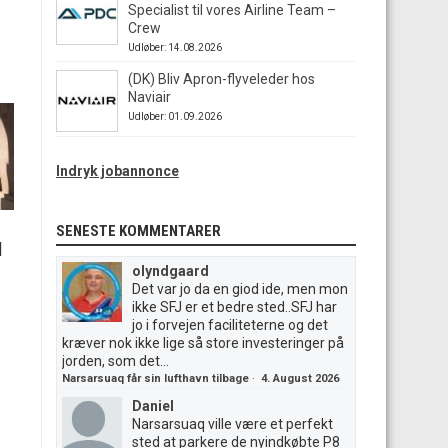
Specialist til vores Airline Team –
Crew
Udløber: 14.08.2026
(DK) Bliv Apron-flyveleder hos
Naviair
Udløber: 01.09.2026
Indryk jobannonce
SENESTE KOMMENTARER
|
olyndgaard
Det var jo da en giod ide, men mon
ikke SFJ er et bedre sted..SFJ har
jo i forvejen faciliteterne og det
kræver nok ikke lige så store investeringer på
jorden, som det...
Narsarsuaq får sin lufthavn tilbage
·
4. August 2026
Daniel
Narsarsuaq ville være et perfekt
sted at parkere de nyindkøbte P8