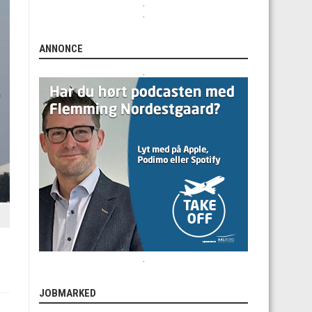
.
.
ANNONCE
.
.
JOBMARKED