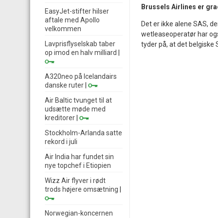
Brussels Airlines er gra
EasyJet-stifter hilser
aftale med Apollo
Det er ikke alene SAS, de
velkommen
wetleaseoperatør har ogs
Lavprisflyselskab taber
tyder på, at det belgiske 
op imod en halv milliard
|
A320neo på Icelandairs
danske ruter
|
Air Baltic tvunget til at
udsætte møde med
kreditorer
|
Stockholm-Arlanda satte
rekord i juli
Air India har fundet sin
nye topchef i Etiopien
Wizz Air flyver i rødt
trods højere omsætning
|
Norwegian-koncernen