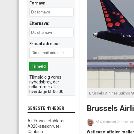
Fornavn:
Efternavn:
E-mail adresse:
Tilmeld dig vores
nyhedsbrev, der
udkommer alle
hverdage kl. 06:00
Brussels Airlines Sukhoi 
Brussels Airl
SENESTE NYHEDER
Air France etablerer
Af:
Ole Kirchert Christensen
A320-sæsonrute i
Caribien
Wetlease-aftalen mellem