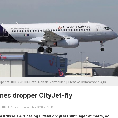
Superjet 100 SSJ100 (Foto: Ronald Vermeulen | Creative Commmons 4,0)
ines dropper CityJet-fly
i
Flådenyt
6. november 2018 kl. 15:13
 Brussels Airlines og CityJet ophører i slutningen af marts, og