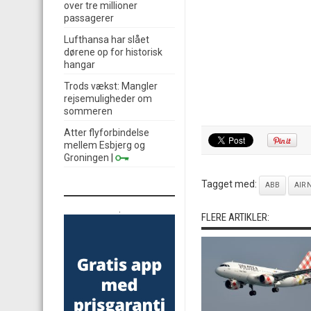
over tre millioner
passagerer
Lufthansa har slået
dørene op for historisk
hangar
Trods vækst: Mangler
rejsemuligheder om
sommeren
Atter flyforbindelse
mellem Esbjerg og
Groningen
|
Tagget med:
ABB
AIR 
.
FLERE ARTIKLER: