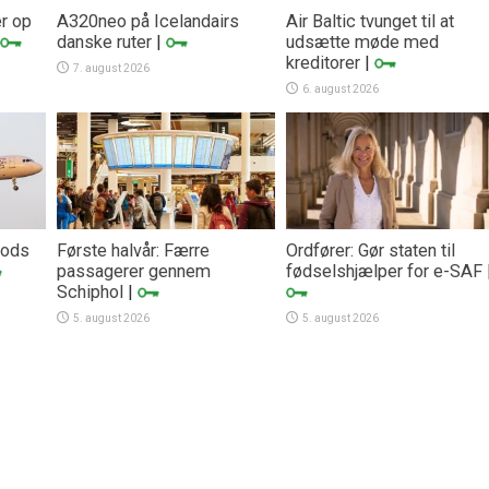
er op
A320neo på Icelandairs
Air Baltic tvunget til at
danske ruter
|
udsætte møde med
kreditorer
|
7. august 2026
6. august 2026
trods
Første halvår: Færre
Ordfører: Gør staten til
passagerer gennem
fødselshjælper for e-SAF
Schiphol
|
5. august 2026
5. august 2026