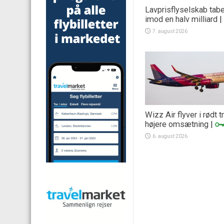
Lavprisflyselskab tab
imod en halv milliard
|
7. august 2026
Wizz Air flyver i rødt 
højere omsætning
|
6. august 2026