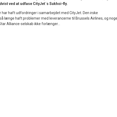
dvist ved at udfase CityJet´s Sukhoi-fly.
r har haft udfordringer i samarbejdet med CityJet. Den irske
å længe haft problemer med leverancerne til Brussels Airlines, og nog
Star Alliance-selskab ikke forlænger...