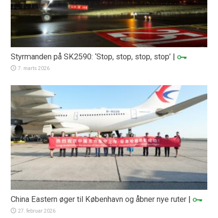
Styrmanden på SK2590: ‘Stop, stop, stop, stop’
|
7. marts 2026
China Eastern øger til København og åbner nye ruter
|
27. februar 2026