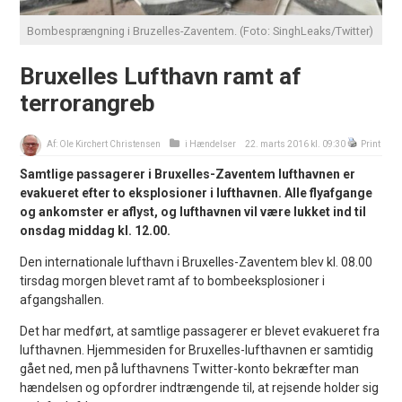
Bombesprængning i Bruzelles-Zaventem. (Foto: SinghLeaks/Twitter)
Bruxelles Lufthavn ramt af
terrorangreb
Af:
Ole Kirchert Christensen
i
Hændelser
22. marts 2016 kl. 09:30
Print
Samtlige passagerer i Bruxelles-Zaventem lufthavnen er
evakueret efter to eksplosioner i lufthavnen. Alle flyafgange
og ankomster er aflyst, og lufthavnen vil være lukket ind til
onsdag middag kl. 12.00.
Den internationale lufthavn i Bruxelles-Zaventem blev kl. 08.00
tirsdag morgen blevet ramt af to bombeeksplosioner i
afgangshallen.
Det har medført, at samtlige passagerer er blevet evakueret fra
lufthavnen. Hjemmesiden for Bruxelles-lufthavnen er samtidig
gået ned, men på lufthavnens Twitter-konto bekræfter man
hændelsen og opfordrer indtrængende til, at rejsende holder sig