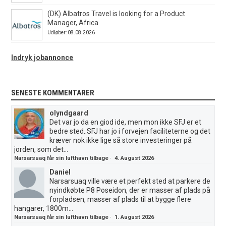
(DK) Albatros Travel is looking for a Product
Manager, Africa
Udløber: 08.08.2026
Indryk jobannonce
SENESTE KOMMENTARER
olyndgaard
Det var jo da en giod ide, men mon ikke SFJ er et
bedre sted..SFJ har jo i forvejen faciliteterne og det
kræver nok ikke lige så store investeringer på
jorden, som det...
Narsarsuaq får sin lufthavn tilbage
·
4. August 2026
Daniel
Narsarsuaq ville være et perfekt sted at parkere de
nyindkøbte P8 Poseidon, der er masser af plads på
forpladsen, masser af plads til at bygge flere
hangarer, 1800m...
Narsarsuaq får sin lufthavn tilbage
·
1. August 2026