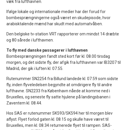
væk fra lufthavnen.
Ifølge lokale og internationale medier har der forud for
bombesprængningerne også været en skudepisode, hvor
arabisktalende mænd har skudt med automatvåben.
Den belgiske tv-station VRT rapporterer om mindst 14 dræbte
og 80 sårede i lufthavnen.
To fly med danske passagerer i lufthavnen
Bombesprængningen fandt sted kort før kl. 08.00 tirsdag
morgen, og det sidste fly, der afgik fra lufthavnen var IB3207 til
Madrid, der gik i luften kl. 07.55.
Rutenummer SN2254 fra Billund landede kl. 07.59 som sidste
fly, inden flyveledelsen begyndte at omdirigere fly til andre
lufthavne. SN2233 fra København nåede at komme ned i
Bruxelles, og seneste fly satte hjulene på landingsbanen i
Zaventem kl. 08.44.
Hos SAS er rutenummer SK593/SK594 her til morgen blev
aflyst. Flyet forlod gaten kl. 08.15 og skulle have været til
Bruxelles, men kl. 08.34 returnerede flyet til rampen. SAS-