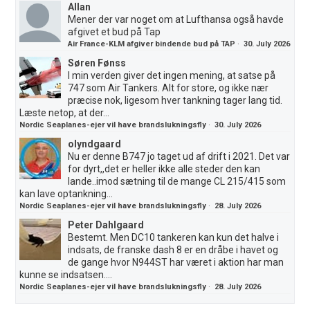
Allan
Mener der var noget om at Lufthansa også havde
afgivet et bud på Tap
Air France-KLM afgiver bindende bud på TAP
·
30. July 2026
Søren Fønss
I min verden giver det ingen mening, at satse på
747 som Air Tankers. Alt for store, og ikke nær
præcise nok, ligesom hver tankning tager lang tid.
Læste netop, at der...
Nordic Seaplanes-ejer vil have brandslukningsfly
·
30. July 2026
olyndgaard
Nu er denne B747 jo taget ud af drift i 2021. Det var
for dyrt,,det er heller ikke alle steder den kan
lande..imod sætning til de mange CL 215/415 som
kan lave optankning...
Nordic Seaplanes-ejer vil have brandslukningsfly
·
28. July 2026
Peter Dahlgaard
Bestemt. Men DC10 tankeren kan kun det halve i
indsats, de franske dash 8 er en dråbe i havet og
de gange hvor N944ST har været i aktion har man
kunne se indsatsen....
Nordic Seaplanes-ejer vil have brandslukningsfly
·
28. July 2026