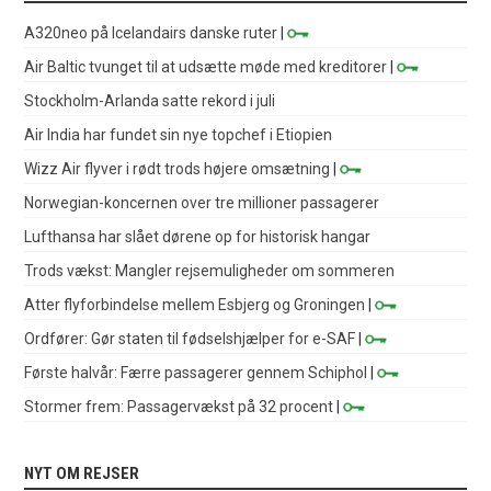
A320neo på Icelandairs danske ruter
|
Air Baltic tvunget til at udsætte møde med kreditorer
|
Stockholm-Arlanda satte rekord i juli
Air India har fundet sin nye topchef i Etiopien
Wizz Air flyver i rødt trods højere omsætning
|
Norwegian-koncernen over tre millioner passagerer
Lufthansa har slået dørene op for historisk hangar
Trods vækst: Mangler rejsemuligheder om sommeren
Atter flyforbindelse mellem Esbjerg og Groningen
|
Ordfører: Gør staten til fødselshjælper for e-SAF
|
Første halvår: Færre passagerer gennem Schiphol
|
Stormer frem: Passagervækst på 32 procent
|
NYT OM REJSER