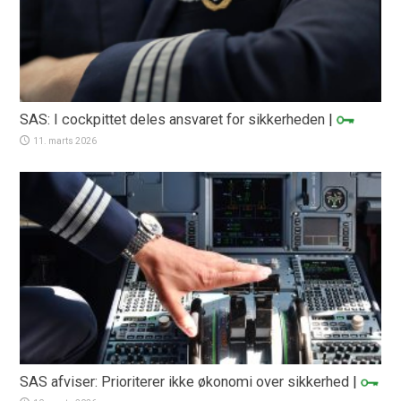
SAS: I cockpittet deles ansvaret for sikkerheden
|
11. marts 2026
SAS afviser: Prioriterer ikke økonomi over sikkerhed
|