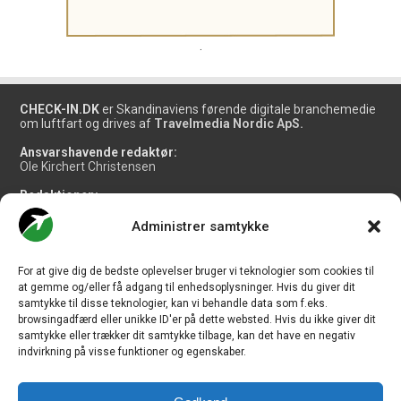
.
CHECK-IN.DK
er Skandinaviens førende digitale branchemedie
om luftfart og drives af
Travelmedia Nordic ApS.
Ansvarshavende redaktør:
Ole Kirchert Christensen
Redaktionen:
Christian Granhøj Skouboe
Henrik Baumgarten
Administrer samtykke
Danny Longhi Andreasen
Mathias Majlund Laursen
For at give dig de bedste oplevelser bruger vi teknologier som cookies til
Salg og jobannoncer:
at gemme og/eller få adgang til enhedsoplysninger. Hvis du giver dit
salg@travelmedianordic.com
samtykke til disse teknologier, kan vi behandle data som f.eks.
browsingadfærd eller unikke ID'er på dette websted. Hvis du ikke giver dit
samtykke eller trækker dit samtykke tilbage, kan det have en negativ
Vi tager ansvar for indholdet og er tilmeldt
indvirkning på visse funktioner og egenskaber.