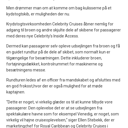
Men drømmer man om at komme om bag kulisserne på et
kydstogtskib, er muligheden der nu.
Krydstogtsvirksomheden Celebrity Cruises åbner nemlig for
adgang til broen og andre skjulte dele af skibene for passagerer
med deres nye Celebrity’s Inside Access.
Dermed kan passagerer selv opleve udsejlingen fra broen og få
en guidet rundtur på de dele af skibet, som normalt kun er
tilgængelige for besætningen. Dette inkluderer broen,
fortøjningsdækket, kontrolrummet for maskinerne og
besætningens messe.
Rundturen ledes af en officer fra mandskabet og afsluttes med
en god frokost,hvor der er også mulighed for at møde
kaptajnen.
“Dette er noget, vi virkelig glæder os til at kunne tilbyde vore
passagerer. Den oplevelse det er at se udsejlingen fra
spektakulære havne som for eksempel Venedig, er noget, som
virkelig vil højne cruiseoplevelsen,“ siger Ellen Stebekk, der er
marketingchef for Royal Caribbean og Celebrity Cruises i