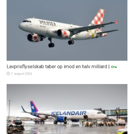
Lavprisflyselskab taber op imod en halv milliard
|
7. august 2026