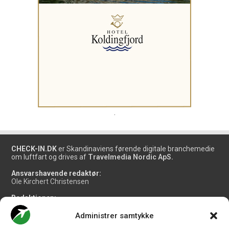
.
CHECK-IN.DK
er Skandinaviens førende digitale branchemedie
om luftfart og drives af
Travelmedia Nordic ApS.
Ansvarshavende redaktør:
Ole Kirchert Christensen
Redaktionen:
Christian Granhøj Skouboe
Henrik Baumgarten
Administrer samtykke
Danny Longhi Andreasen