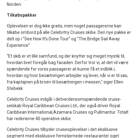
Norden.
Tilkøbspakker
Oplevelsen er dog ikke gratis, men noget passagererne kan
tilkøbe ombord på alle Celebritry Cruises skibe. Den nye pakke er
delt op i ”See How It’s Done Tour” og ”The Bridge Sail Away
Experience”.
“Et skib er et lille samfund, og der knytter sig meget mystik til,
hvordan livet foregår bag facaden. Derfor tror vi, at det vil være
spændende for vores passagerer at kunne få et indblik i,
hvordan og hvor besætningen arbejder og lever, når vi er til søs,
fra kaptajnen på broen til besætningen i messen,“ siger Ellen
Stebekk.
Celebrity Cruises indgår i detverdensomspændende cruise-
selskab Royal Caribbean Cruises Ltd., der også driver Royal
Caribbean International,Azamara Cruises og Pullmantur. Totalt
har rederierne 40 operative skibe.
Celebrity Cruises tilbyder cruiseoplevelser i det eksklusive
segment med eksklusive femstjernede-restauranter oget