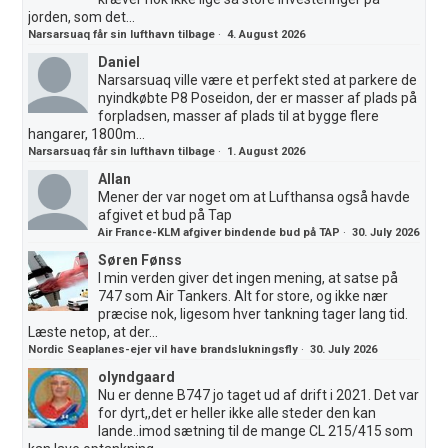
jorden, som det...
Narsarsuaq får sin lufthavn tilbage
·
4. August 2026
Daniel
Narsarsuaq ville være et perfekt sted at parkere de
nyindkøbte P8 Poseidon, der er masser af plads på
forpladsen, masser af plads til at bygge flere
hangarer, 1800m...
Narsarsuaq får sin lufthavn tilbage
·
1. August 2026
Allan
Mener der var noget om at Lufthansa også havde
afgivet et bud på Tap
Air France-KLM afgiver bindende bud på TAP
·
30. July 2026
Søren Fønss
I min verden giver det ingen mening, at satse på
747 som Air Tankers. Alt for store, og ikke nær
præcise nok, ligesom hver tankning tager lang tid.
Læste netop, at der...
Nordic Seaplanes-ejer vil have brandslukningsfly
·
30. July 2026
olyndgaard
Nu er denne B747 jo taget ud af drift i 2021. Det var
for dyrt,,det er heller ikke alle steder den kan
lande..imod sætning til de mange CL 215/415 som