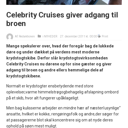
Celebrity Cruises giver adgang til
broen
Af:
Redaktionen
i
NYHEDER
27. december 2011 kl. 00:00
Print
Mange spekulerer over, hvad der foregår bag de lukkede
døre og under dækket på verdens mest moderne
krydstogtskibe. Derfor slår krydstogtsvirksomheden
Celebrity Cruises nu dørene op for sine gæster og giver
adgang til broen og andre ellers hemmelige dele af
krydstogtskibene.
Normalt er krydstogter ensbetydende med store
oplevelser,varme himmelstrøgogbehagelig afslapning ombord
på et skib, hvor alt fungerer upåklageligt.
Men bag kulisserne arbejder en mindre hær af næsten’usynlige“
ansatte, hvilket er kokke, rengøringsfolk og andre,der søger for
at passagererne blot skal koncentrere sig om at nyde deres
ophold på søen mest muligt.