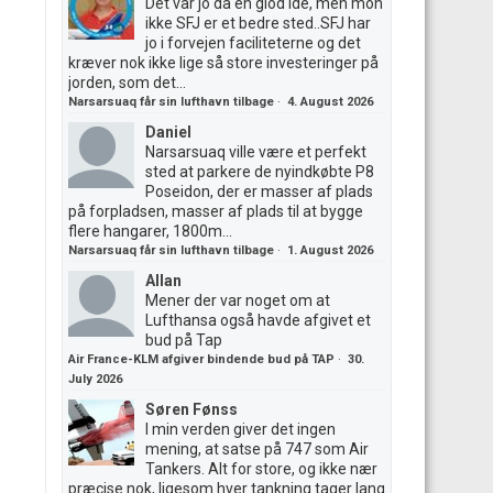
Det var jo da en giod ide, men mon
ikke SFJ er et bedre sted..SFJ har
jo i forvejen faciliteterne og det
kræver nok ikke lige så store investeringer på
jorden, som det...
Narsarsuaq får sin lufthavn tilbage
·
4. August 2026
Daniel
Narsarsuaq ville være et perfekt
sted at parkere de nyindkøbte P8
Poseidon, der er masser af plads
på forpladsen, masser af plads til at bygge
flere hangarer, 1800m...
Narsarsuaq får sin lufthavn tilbage
·
1. August 2026
Allan
Mener der var noget om at
Lufthansa også havde afgivet et
bud på Tap
Air France-KLM afgiver bindende bud på TAP
·
30.
July 2026
Søren Fønss
I min verden giver det ingen
mening, at satse på 747 som Air
Tankers. Alt for store, og ikke nær
præcise nok, ligesom hver tankning tager lang