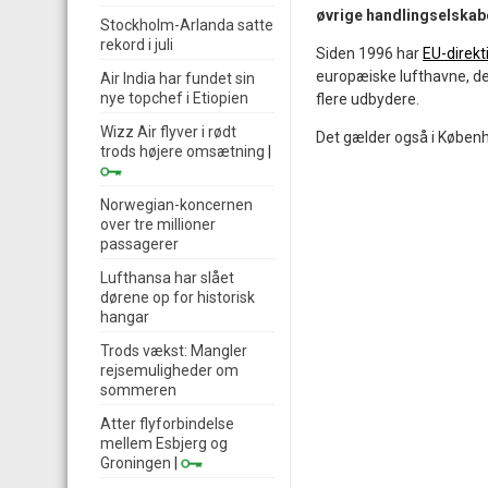
øvrige handlingselskabe
Stockholm-Arlanda satte
rekord i juli
Siden 1996 har
EU-direkt
europæiske lufthavne, de
Air India har fundet sin
nye topchef i Etiopien
flere udbydere.
Wizz Air flyver i rødt
Det gælder også i Københ
trods højere omsætning
|
Norwegian-koncernen
over tre millioner
passagerer
Lufthansa har slået
dørene op for historisk
hangar
Trods vækst: Mangler
rejsemuligheder om
sommeren
Atter flyforbindelse
mellem Esbjerg og
Groningen
|