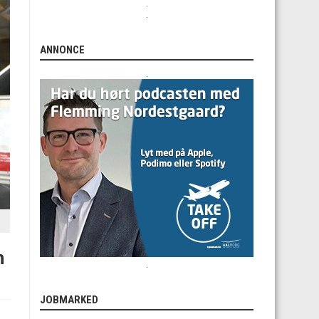
.
.
ANNONCE
.
n
.
JOBMARKED