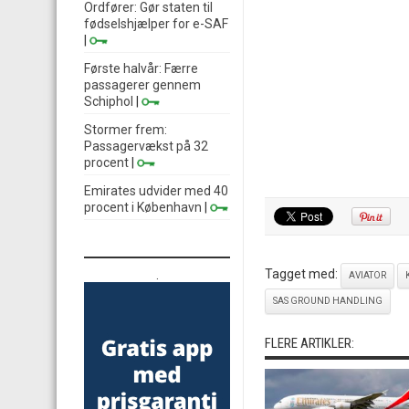
Ordfører: Gør staten til
fødselshjælper for e-SAF
|
Første halvår: Færre
passagerer gennem
Schiphol
|
Stormer frem:
Passagervækst på 32
procent
|
Emirates udvider med 40
procent i København
|
Tagget med:
.
AVIATOR
SAS GROUND HANDLING
FLERE ARTIKLER: