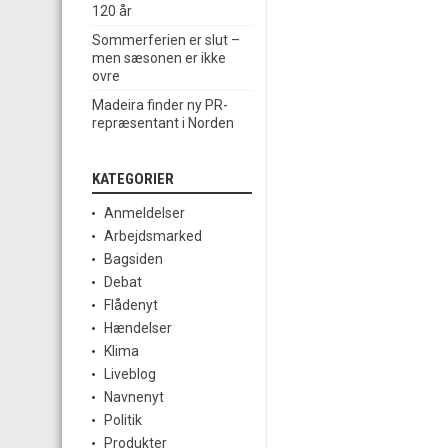
120 år
Sommerferien er slut –
men sæsonen er ikke
ovre
Madeira finder ny PR-
repræsentant i Norden
KATEGORIER
Anmeldelser
Arbejdsmarked
Bagsiden
Debat
Flådenyt
Hændelser
Klima
Liveblog
Navnenyt
Politik
Produkter