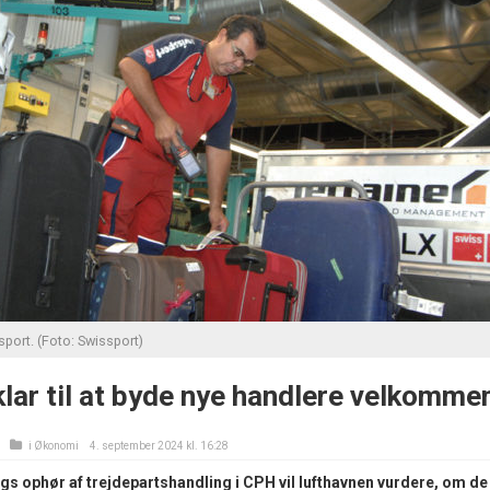
port. (Foto: Swissport)
klar til at byde nye handlere velkomme
i
Økonomi
4. september 2024 kl. 16:28
 ophør af trejdepartshandling i CPH vil lufthavnen vurdere, om de