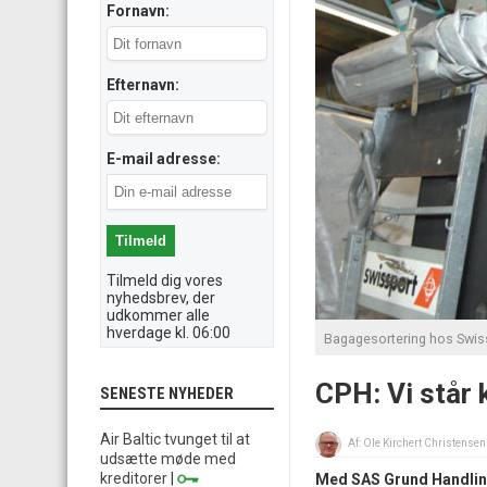
Fornavn:
Efternavn:
E-mail adresse:
Tilmeld dig vores
nyhedsbrev, der
udkommer alle
hverdage kl. 06:00
Bagagesortering hos Swiss
CPH: Vi står 
SENESTE NYHEDER
Air Baltic tvunget til at
Af:
Ole Kirchert Christensen
udsætte møde med
kreditorer
|
Med SAS Grund Handlings