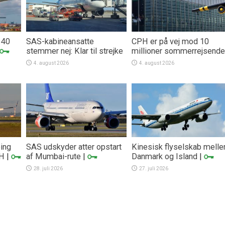
 40
SAS-kabineansatte
CPH er på vej mod 10
stemmer nej: Klar til strejke
millioner sommerrejsende
4. august 2026
4. august 2026
eing
SAS udskyder atter opstart
Kinesisk flyselskab mell
PH
|
af Mumbai-rute
|
Danmark og Island
|
28. juli 2026
27. juli 2026