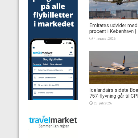
Emirates udvider med
procent i København
|
4. august 2026
Icelandairs sidste Bo
757-flyvning går til C
28. juli 2026