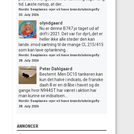
tid. Læste netop, at der...
Nordic Seaplanes-ejer vil have brandslukningsfly
·
30. July 2026
olyndgaard
Nu er denne B747 jo taget ud af
drift i 2021. Det var for dyrt,,det er
heller ikke alle steder den kan
lande..imod sætning til de mange CL 215/415
som kan lave optankning...
Nordic Seaplanes-ejer vil have brandslukningsfly
·
28. July 2026
Peter Dahlgaard
Bestemt. Men DC10 tankeren kan
kun det halve i indsats, de franske
dash 8 er en dråbe i havet og de
gange hvor N944ST har været i aktion har
man kunne se indsatsen....
Nordic Seaplanes-ejer vil have brandslukningsfly
·
28. July 2026
ANNONCER