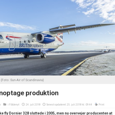
 (Foto: Sun-Air of Scandinavia)
enoptage produktion
n
i
Flådenyt
24. juli 2018
Senest opdateret: 25. juli 2018 kl. 09:44
Print
ke fly Dornier 328 sluttede i 2005, men nu overvejer producenten at