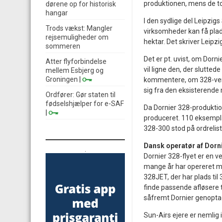
produktionen, mens de to 
dørene op for historisk
hangar
I den sydlige del Leipzig
Trods vækst: Mangler
virksomheder kan få plad
rejsemuligheder om
hektar. Det skriver Leipz
sommeren
Det er pt. uvist, om Dorni
Atter flyforbindelse
vil ligne den, der slutte
mellem Esbjerg og
Groningen
|
kommentere, om 328-vers
sig fra den eksisterende
Ordfører: Gør staten til
fødselshjælper for e-SAF
Da Dornier 328-produktion
|
produceret. 110 eksempl
328-300 stod på ordrelist
Dansk operatør af Dorn
.
Dornier 328-flyet er en v
mange år har opereret med
328JET, der har plads til
finde passende afløsere ti
såfremt Dornier genopta
Sun-Airs ejere er nemlig 