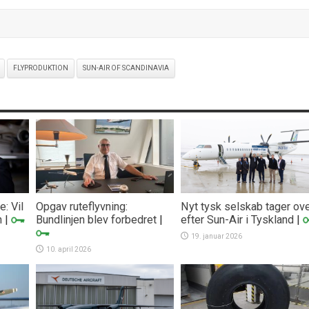
FLYPRODUKTION
SUN-AIR OF SCANDINAVIA
: Vil
Opgav ruteflyvning:
Nyt tysk selskab tager ov
n
|
Bundlinjen blev forbedret
|
efter Sun-Air i Tyskland
|
19. januar 2026
10. april 2026