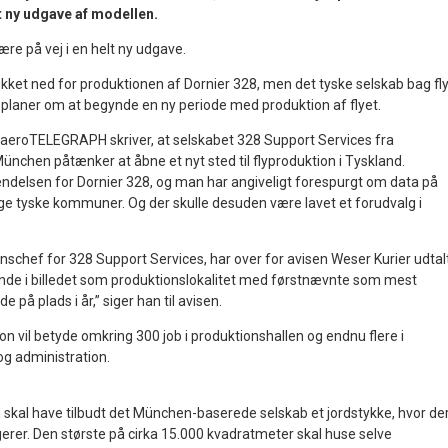
 ny udgave af modellen.
ære på vej i en helt ny udgave.
lukket ned for produktionen af Dornier 328, men det tyske selskab bag fl
e planer om at begynde en ny periode med produktion af flyet.
 aeroTELEGRAPH skriver, at selskabet 328 Support Services fra
chen påtænker at åbne et nyt sted til flyproduktion i Tyskland.
ndelsen for Dornier 328, og man har angiveligt forespurgt om data på
lige tyske kommuner. Og der skulle desuden være lavet et forudvalg i
schef for 328 Support Services, har over for avisen Weser Kurier udtalt
inde i billedet som produktionslokalitet med førstnævnte som mest
de på plads i år,” siger han til avisen.
n vil betyde omkring 300 job i produktionshallen og endnu flere i
og administration.
kal have tilbudt det München-baserede selskab et jordstykke, hvor de
gerer. Den største på cirka 15.000 kvadratmeter skal huse selve