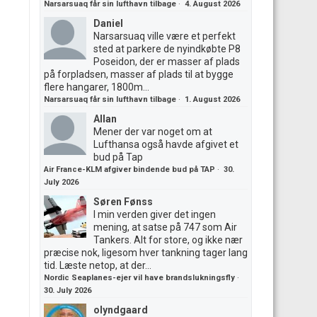
Narsarsuaq får sin lufthavn tilbage
·
4. August 2026
Daniel
Narsarsuaq ville være et perfekt
sted at parkere de nyindkøbte P8
Poseidon, der er masser af plads
på forpladsen, masser af plads til at bygge
flere hangarer, 1800m...
Narsarsuaq får sin lufthavn tilbage
·
1. August 2026
Allan
Mener der var noget om at
Lufthansa også havde afgivet et
bud på Tap
Air France-KLM afgiver bindende bud på TAP
·
30.
July 2026
Søren Fønss
I min verden giver det ingen
mening, at satse på 747 som Air
Tankers. Alt for store, og ikke nær
præcise nok, ligesom hver tankning tager lang
tid. Læste netop, at der...
Nordic Seaplanes-ejer vil have brandslukningsfly
·
30. July 2026
olyndgaard