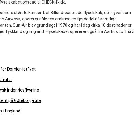
 flyselskabet onsdag til CHECK-IN.dk.
Dorniers største kunder. Det Billund-baserede flyselskab, der flyver som
ish Airways, opererer således omkring en fjerdedel af samtlige
ianten. Sun-Air blev grundlagt i 1978 og har i dag cirka 10 destinationer
ige, Tyskland og England. Flyselskabet opererer også fra Aarhus Lufthav
for Dornier-jetflyet
o-ruter
tysk indenrigsflyvning
cent på Gøteborg-rute
gs i England