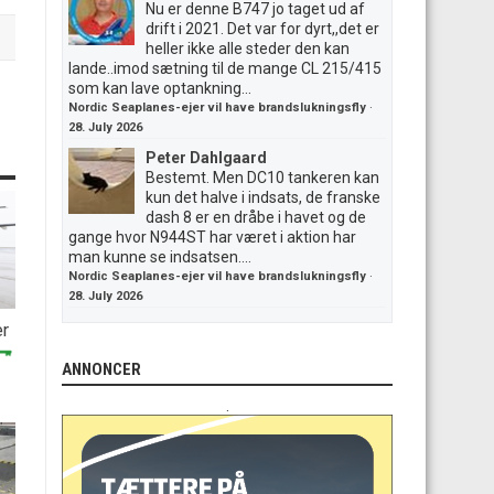
Nu er denne B747 jo taget ud af
drift i 2021. Det var for dyrt,,det er
heller ikke alle steder den kan
lande..imod sætning til de mange CL 215/415
som kan lave optankning...
Nordic Seaplanes-ejer vil have brandslukningsfly
·
28. July 2026
Peter Dahlgaard
Bestemt. Men DC10 tankeren kan
kun det halve i indsats, de franske
dash 8 er en dråbe i havet og de
gange hvor N944ST har været i aktion har
man kunne se indsatsen....
Nordic Seaplanes-ejer vil have brandslukningsfly
·
28. July 2026
er
ANNONCER
.