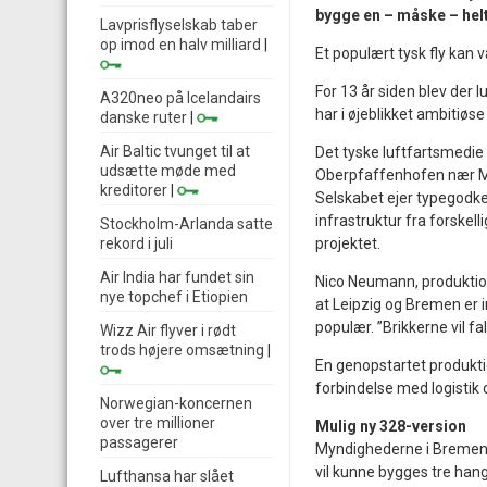
bygge en – måske – helt
Lavprisflyselskab taber
op imod en halv milliard
|
Et populært tysk fly kan v
For 13 år siden blev der 
A320neo på Icelandairs
har i øjeblikket ambitiøs
danske ruter
|
Air Baltic tvunget til at
Det tyske luftfartsmedie
udsætte møde med
Oberpfaffenhofen nær Mün
kreditorer
|
Selskabet ejer typegodke
infrastruktur fra forskel
Stockholm-Arlanda satte
rekord i juli
projektet.
Air India har fundet sin
Nico Neumann, produktion
nye topchef i Etiopien
at Leipzig og Bremen er 
populær. ”Brikkerne vil fal
Wizz Air flyver i rødt
trods højere omsætning
|
En genopstartet produktio
forbindelse med logistik 
Norwegian-koncernen
over tre millioner
Mulig ny 328-version
passagerer
Myndighederne i Bremen s
vil kunne bygges tre han
Lufthansa har slået