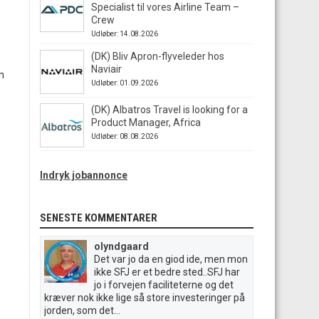
Specialist til vores Airline Team –
Crew
Udløber: 14.08.2026
(DK) Bliv Apron-flyveleder hos
Naviair
n
Udløber: 01.09.2026
(DK) Albatros Travel is looking for a
Product Manager, Africa
Udløber: 08.08.2026
Indryk jobannonce
SENESTE KOMMENTARER
olyndgaard
Det var jo da en giod ide, men mon
ikke SFJ er et bedre sted..SFJ har
jo i forvejen faciliteterne og det
kræver nok ikke lige så store investeringer på
jorden, som det...