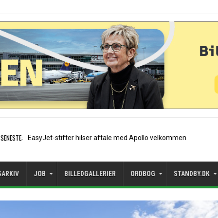
SENESTE:
Lavprisflyselskab taber op i
SARKIV
JOB
BILLEDGALLERIER
ORDBOG
STANDBY.DK