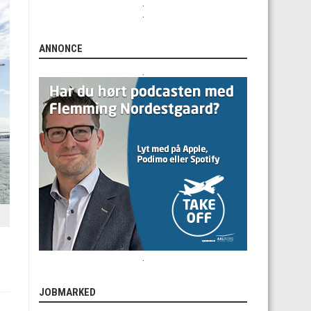
.
.
ANNONCE
.
.
JOBMARKED