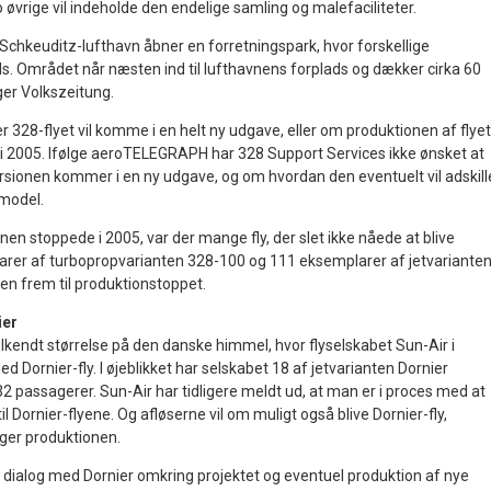
øvrige vil indeholde den endelige samling og malefaciliteter.
s Schkeuditz-lufthavn åbner en forretningspark, hvor forskellige
s. Området når næsten ind til lufthavnens forplads og dækker cirka 60
iger Volkszeitung.
er 328-flyet vil komme i en helt ny udgave, eller om produktionen af flyet
de i 2005. Ifølge aeroTELEGRAPH har 328 Support Services ikke ønsket at
ionen kommer i en ny udgave, og om hvordan den eventuelt vil adskill
 model.
en stoppede i 2005, var der mange fly, der slet ikke nåede at blive
arer af turbopropvarianten 328-100 og 111 eksemplarer af jetvariante
en frem til produktionstoppet.
ier
elkendt størrelse på den danske himmel, hvor flyselskabet Sun-Air i
 Dornier-fly. I øjeblikket har selskabet 18 af jetvarianten Dornier
 32 passagerer. Sun-Air har tidligere meldt ud, at man er i proces med at
l Dornier-flyene. Og afløserne vil om muligt også blive Dornier-fly,
ger produktionen.
i dialog med Dornier omkring projektet og eventuel produktion af nye