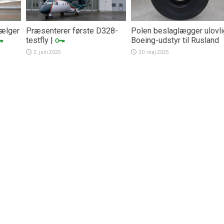
vælger
Præsenterer første D328-
Polen beslaglægger ulovli
testfly
|
Boeing-udstyr til Rusland
2. juni 2025
20. maj 2025