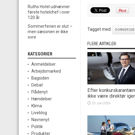
Ruths Hotel udnævner
første hotelchef i over
120 år
Sommerferien er slut –
Tagget med:
DORNIER 328
men sæsonen er ikke
ovre
FLERE ARTIKLER:
KATEGORIER
Anmeldelser
Arbejdsmarked
Bagsiden
Debat
Efter konkurskarantæne
Flådenyt
ikke være direktør ige
Hændelser
23. juni 2026
Klima
Liveblog
Navnenyt
Politik
Produkter