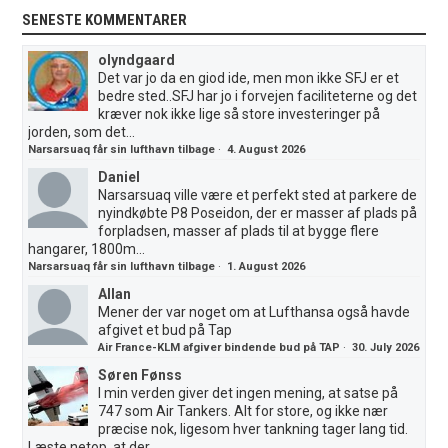
SENESTE KOMMENTARER
olyndgaard
Det var jo da en giod ide, men mon ikke SFJ er et
bedre sted..SFJ har jo i forvejen faciliteterne og det
kræver nok ikke lige så store investeringer på
jorden, som det...
Narsarsuaq får sin lufthavn tilbage
·
4. August 2026
Daniel
Narsarsuaq ville være et perfekt sted at parkere de
nyindkøbte P8 Poseidon, der er masser af plads på
forpladsen, masser af plads til at bygge flere
hangarer, 1800m...
Narsarsuaq får sin lufthavn tilbage
·
1. August 2026
Allan
Mener der var noget om at Lufthansa også havde
afgivet et bud på Tap
Air France-KLM afgiver bindende bud på TAP
·
30. July 2026
Søren Fønss
I min verden giver det ingen mening, at satse på
747 som Air Tankers. Alt for store, og ikke nær
præcise nok, ligesom hver tankning tager lang tid.
Læste netop, at der...