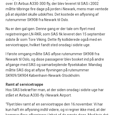
over. Et Airbus A330-300 fly, der blev leveret til SAS i 2002
måtte tilbringe fire dage på jorden i Newark, mens man ventede
på at skjoldet skulle udskiftes. Det kostede en aflysning af
rutenummer SK908 fra Newark til Oslo.
Nu er den gal igen. Denne gang er der tale om flyet med
registreringen LN-RKR, som SAS fik leveret den 15 september
sidste år som Tore Viking. Dette fly kolliderede også med en
servicetrappe, hvilket fandt sted onsdag i sidste uge.
I første omgang måtte SAS aflyse rutenummer SK908 fra
Newark til Oslo, og disse passagerer blev booket ind på andre
afgange med SAS og samarbejdende flyselskaber. Mandag
måtte SAS dog at aflyse flyvningen på rutenummer
SK909/SK904 København-Newark-Stockholm.
Ramt af servicetrappe
Hos SAS bekræfter man, at der siden onsdag i sidste uge har
stået et Airbus A330-fly i Newark Airport.
“Flyet blev ramt af en servicetrappe den 16.november. Vi har
kun haft én aflysning indtil videre, og vi regner ikke med, at der
kommer flere aflysninger i løbet af de næste dage. Med hvis det