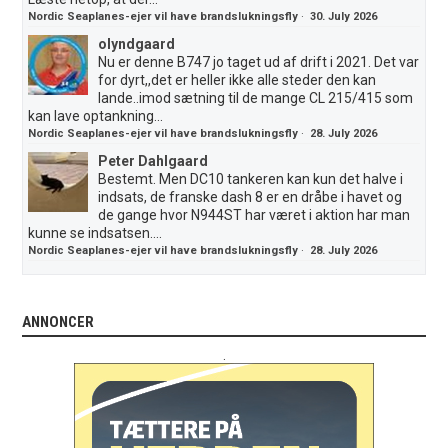
Nordic Seaplanes-ejer vil have brandslukningsfly
·
30. July 2026
olyndgaard
Nu er denne B747 jo taget ud af drift i 2021. Det var
for dyrt,,det er heller ikke alle steder den kan
lande..imod sætning til de mange CL 215/415 som
kan lave optankning...
Nordic Seaplanes-ejer vil have brandslukningsfly
·
28. July 2026
Peter Dahlgaard
Bestemt. Men DC10 tankeren kan kun det halve i
indsats, de franske dash 8 er en dråbe i havet og
de gange hvor N944ST har været i aktion har man
kunne se indsatsen....
Nordic Seaplanes-ejer vil have brandslukningsfly
·
28. July 2026
ANNONCER
.