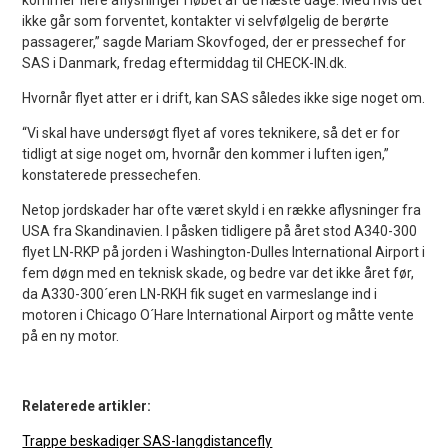
ikke går som forventet, kontakter vi selvfølgelig de berørte
passagerer,” sagde Mariam Skovfoged, der er pressechef for
SAS i Danmark, fredag eftermiddag til CHECK-IN.dk.
Hvornår flyet atter er i drift, kan SAS således ikke sige noget om.
“Vi skal have undersøgt flyet af vores teknikere, så det er for
tidligt at sige noget om, hvornår den kommer i luften igen,”
konstaterede pressechefen.
Netop jordskader har ofte været skyld i en række aflysninger fra
USA fra Skandinavien. I påsken tidligere på året stod A340-300
flyet LN-RKP på jorden i Washington-Dulles International Airport i
fem døgn med en teknisk skade, og bedre var det ikke året før,
da A330-300´eren LN-RKH fik suget en varmeslange ind i
motoren i Chicago O´Hare International Airport og måtte vente
på en ny motor.
Relaterede artikler:
Trappe beskadiger SAS-langdistancefly