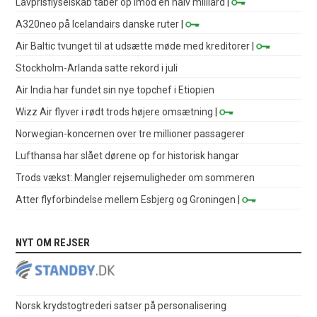
Lavprisflyselskab taber op imod en halv milliard
|
A320neo på Icelandairs danske ruter
|
Air Baltic tvunget til at udsætte møde med kreditorer
|
Stockholm-Arlanda satte rekord i juli
Air India har fundet sin nye topchef i Etiopien
Wizz Air flyver i rødt trods højere omsætning
|
Norwegian-koncernen over tre millioner passagerer
Lufthansa har slået dørene op for historisk hangar
Trods vækst: Mangler rejsemuligheder om sommeren
Atter flyforbindelse mellem Esbjerg og Groningen
|
NYT OM REJSER
Norsk krydstogtrederi satser på personalisering