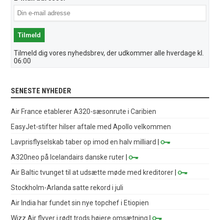
Tilmeld dig vores nyhedsbrev, der udkommer alle hverdage kl.
06:00
SENESTE NYHEDER
Air France etablerer A320-sæsonrute i Caribien
EasyJet-stifter hilser aftale med Apollo velkommen
Lavprisflyselskab taber op imod en halv milliard
|
A320neo på Icelandairs danske ruter
|
Air Baltic tvunget til at udsætte møde med kreditorer
|
Stockholm-Arlanda satte rekord i juli
Air India har fundet sin nye topchef i Etiopien
Wizz Air flyver i rødt trods højere omsætning
|