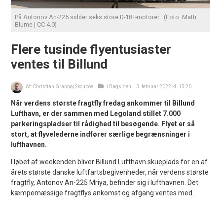
På Antonov An-225 sidder seks store D-18T-motorer . (Foto: Matti
Blume | CC 4.0)
Flere tusinde flyentusiaster
ventes til Billund
Af:
Christian Granhøj Skouboe
i
Bagsiden
3. februar 2022 kl. 15:20
Når verdens største fragtfly fredag ankommer til Billund
Lufthavn, er der sammen med Legoland stillet 7.000
parkeringspladser til rådighed til besøgende. Flyet er så
stort, at flyvelederne indfører særlige begrænsninger i
lufthavnen.
I løbet af weekenden bliver Billund Lufthavn skueplads for en af
årets største danske luftfartsbegivenheder, når verdens største
fragtfly, Antonov An-225 Mriya, befinder sig i lufthavnen. Det
kæmpemæssige fragtflys ankomst og afgang ventes med...