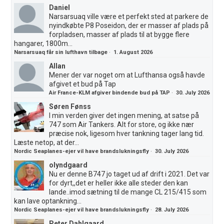
Daniel
Narsarsuaq ville være et perfekt sted at parkere de
nyindkøbte P8 Poseidon, der er masser af plads på
forpladsen, masser af plads til at bygge flere
hangarer, 1800m...
Narsarsuaq får sin lufthavn tilbage
·
1. August 2026
Allan
Mener der var noget om at Lufthansa også havde
afgivet et bud på Tap
Air France-KLM afgiver bindende bud på TAP
·
30. July 2026
Søren Fønss
I min verden giver det ingen mening, at satse på
747 som Air Tankers. Alt for store, og ikke nær
præcise nok, ligesom hver tankning tager lang tid.
Læste netop, at der...
Nordic Seaplanes-ejer vil have brandslukningsfly
·
30. July 2026
olyndgaard
Nu er denne B747 jo taget ud af drift i 2021. Det var
for dyrt,,det er heller ikke alle steder den kan
lande..imod sætning til de mange CL 215/415 som
kan lave optankning...
Nordic Seaplanes-ejer vil have brandslukningsfly
·
28. July 2026
Peter Dahlgaard