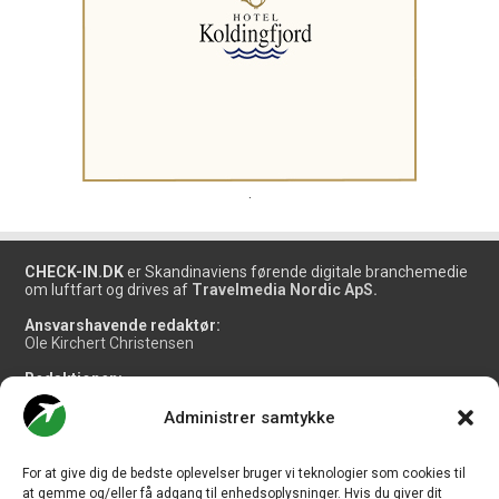
.
CHECK-IN.DK
er Skandinaviens førende digitale branchemedie
om luftfart og drives af
Travelmedia Nordic ApS.
Ansvarshavende redaktør:
Ole Kirchert Christensen
Redaktionen:
Christian Granhøj Skouboe
Henrik Baumgarten
Administrer samtykke
Danny Longhi Andreasen
Mathias Majlund Laursen
For at give dig de bedste oplevelser bruger vi teknologier som cookies til
Salg og jobannoncer:
at gemme og/eller få adgang til enhedsoplysninger. Hvis du giver dit