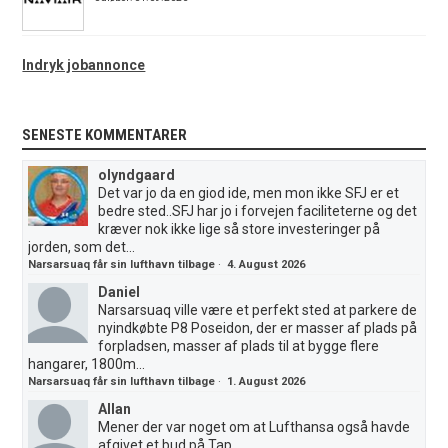
Indryk jobannonce
SENESTE KOMMENTARER
olyndgaard
Det var jo da en giod ide, men mon ikke SFJ er et
bedre sted..SFJ har jo i forvejen faciliteterne og det
kræver nok ikke lige så store investeringer på
jorden, som det...
Narsarsuaq får sin lufthavn tilbage
·
4. August 2026
Daniel
Narsarsuaq ville være et perfekt sted at parkere de
nyindkøbte P8 Poseidon, der er masser af plads på
forpladsen, masser af plads til at bygge flere
hangarer, 1800m...
Narsarsuaq får sin lufthavn tilbage
·
1. August 2026
Allan
Mener der var noget om at Lufthansa også havde
afgivet et bud på Tap