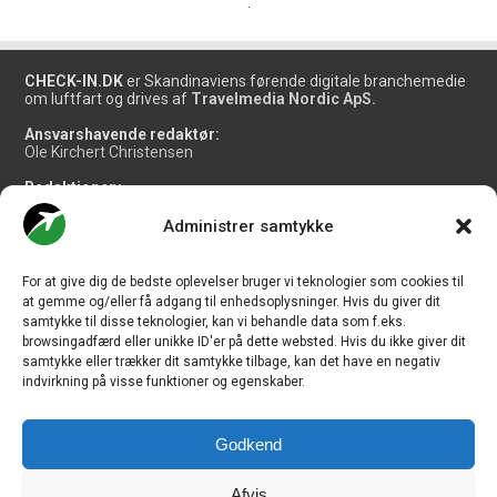
.
CHECK-IN.DK
er Skandinaviens førende digitale branchemedie
om luftfart og drives af
Travelmedia Nordic ApS.
Ansvarshavende redaktør:
Ole Kirchert Christensen
Redaktionen:
Christian Granhøj Skouboe
Henrik Baumgarten
Administrer samtykke
Danny Longhi Andreasen
Mathias Majlund Laursen
For at give dig de bedste oplevelser bruger vi teknologier som cookies til
Salg og jobannoncer:
at gemme og/eller få adgang til enhedsoplysninger. Hvis du giver dit
salg@travelmedianordic.com
samtykke til disse teknologier, kan vi behandle data som f.eks.
browsingadfærd eller unikke ID'er på dette websted. Hvis du ikke giver dit
samtykke eller trækker dit samtykke tilbage, kan det have en negativ
Vi tager ansvar for indholdet og er tilmeldt
indvirkning på visse funktioner og egenskaber.
Godkend
Siden er udviklet af
JHV Media Consult.
Afvis