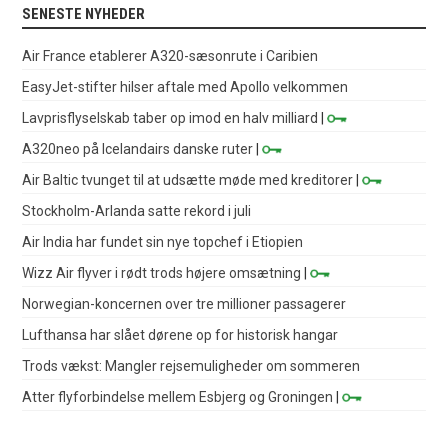
SENESTE NYHEDER
Air France etablerer A320-sæsonrute i Caribien
EasyJet-stifter hilser aftale med Apollo velkommen
Lavprisflyselskab taber op imod en halv milliard
|
A320neo på Icelandairs danske ruter
|
Air Baltic tvunget til at udsætte møde med kreditorer
|
Stockholm-Arlanda satte rekord i juli
Air India har fundet sin nye topchef i Etiopien
Wizz Air flyver i rødt trods højere omsætning
|
Norwegian-koncernen over tre millioner passagerer
Lufthansa har slået dørene op for historisk hangar
Trods vækst: Mangler rejsemuligheder om sommeren
Atter flyforbindelse mellem Esbjerg og Groningen
|