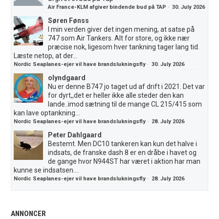
Air France-KLM afgiver bindende bud på TAP
·
30. July 2026
Søren Fønss
I min verden giver det ingen mening, at satse på
747 som Air Tankers. Alt for store, og ikke nær
præcise nok, ligesom hver tankning tager lang tid.
Læste netop, at der...
Nordic Seaplanes-ejer vil have brandslukningsfly
·
30. July 2026
olyndgaard
Nu er denne B747 jo taget ud af drift i 2021. Det var
for dyrt,,det er heller ikke alle steder den kan
lande..imod sætning til de mange CL 215/415 som
kan lave optankning...
Nordic Seaplanes-ejer vil have brandslukningsfly
·
28. July 2026
Peter Dahlgaard
Bestemt. Men DC10 tankeren kan kun det halve i
indsats, de franske dash 8 er en dråbe i havet og
de gange hvor N944ST har været i aktion har man
kunne se indsatsen....
Nordic Seaplanes-ejer vil have brandslukningsfly
·
28. July 2026
ANNONCER