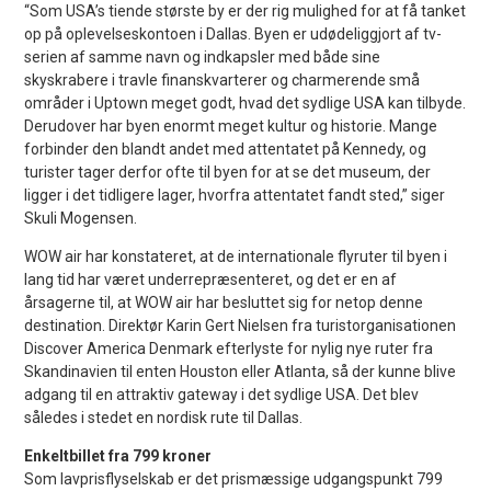
“Som USA’s tiende største by er der rig mulighed for at få tanket
op på oplevelseskontoen i Dallas. Byen er udødeliggjort af tv-
serien af samme navn og indkapsler med både sine
skyskrabere i travle finanskvarterer og charmerende små
områder i Uptown meget godt, hvad det sydlige USA kan tilbyde.
Derudover har byen enormt meget kultur og historie. Mange
forbinder den blandt andet med attentatet på Kennedy, og
turister tager derfor ofte til byen for at se det museum, der
ligger i det tidligere lager, hvorfra attentatet fandt sted,” siger
Skuli Mogensen.
WOW air har konstateret, at de internationale flyruter til byen i
lang tid har været underrepræsenteret, og det er en af
årsagerne til, at WOW air har besluttet sig for netop denne
destination. Direktør Karin Gert Nielsen fra turistorganisationen
Discover America Denmark efterlyste for nylig nye ruter fra
Skandinavien til enten Houston eller Atlanta, så der kunne blive
adgang til en attraktiv gateway i det sydlige USA. Det blev
således i stedet en nordisk rute til Dallas.
Enkeltbillet fra 799 kroner
Som lavprisflyselskab er det prismæssige udgangspunkt 799