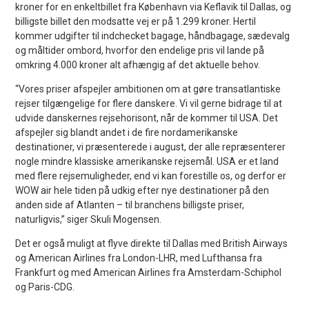
kroner for en enkeltbillet fra København via Keflavik til Dallas, og
billigste billet den modsatte vej er på 1.299 kroner. Hertil
kommer udgifter til indchecket bagage, håndbagage, sædevalg
og måltider ombord, hvorfor den endelige pris vil lande på
omkring 4.000 kroner alt afhængig af det aktuelle behov.
“Vores priser afspejler ambitionen om at gøre transatlantiske
rejser tilgængelige for flere danskere. Vi vil gerne bidrage til at
udvide danskernes rejsehorisont, når de kommer til USA. Det
afspejler sig blandt andet i de fire nordamerikanske
destinationer, vi præsenterede i august, der alle repræsenterer
nogle mindre klassiske amerikanske rejsemål. USA er et land
med flere rejsemuligheder, end vi kan forestille os, og derfor er
WOW air hele tiden på udkig efter nye destinationer på den
anden side af Atlanten – til branchens billigste priser,
naturligvis,” siger Skuli Mogensen.
Det er også muligt at flyve direkte til Dallas med British Airways
og American Airlines fra London-LHR, med Lufthansa fra
Frankfurt og med American Airlines fra Amsterdam-Schiphol
og Paris-CDG.