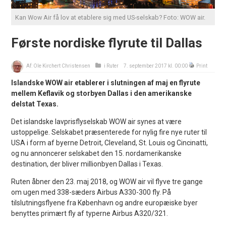
Kan Wow Air få lov at etablere sig med US-selskab? Foto: WOW air.
Første nordiske flyrute til Dallas
Af:
Ole Kirchert Christensen
i
Ruter
7. september 2017 kl. 00:00
Print
Islandske WOW air etablerer i slutningen af maj en flyrute
mellem Keflavik og storbyen Dallas i den amerikanske
delstat Texas.
Det islandske lavprisflyselskab WOW air synes at være
ustoppelige. Selskabet præsenterede for nylig fire nye ruter til
USA i form af byerne Detroit, Cleveland, St. Louis og Cincinatti,
og nu annoncerer selskabet den 15. nordamerikanske
destination, der bliver millionbyen Dallas i Texas.
Ruten åbner den 23. maj 2018, og WOW air vil flyve tre gange
om ugen med 338-sæders Airbus A330-300 fly. På
tilslutningsflyene fra København og andre europæiske byer
benyttes primært fly af typerne Airbus A320/321.