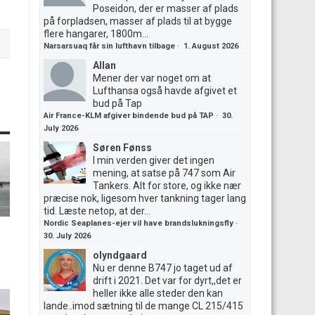
Poseidon, der er masser af plads
på forpladsen, masser af plads til at bygge
flere hangarer, 1800m...
Narsarsuaq får sin lufthavn tilbage
·
1. August 2026
Allan
Mener der var noget om at
Lufthansa også havde afgivet et
bud på Tap
Air France-KLM afgiver bindende bud på TAP
·
30.
July 2026
Søren Fønss
I min verden giver det ingen
mening, at satse på 747 som Air
Tankers. Alt for store, og ikke nær
præcise nok, ligesom hver tankning tager lang
tid. Læste netop, at der...
Nordic Seaplanes-ejer vil have brandslukningsfly
·
30. July 2026
olyndgaard
Nu er denne B747 jo taget ud af
drift i 2021. Det var for dyrt,,det er
heller ikke alle steder den kan
lande..imod sætning til de mange CL 215/415