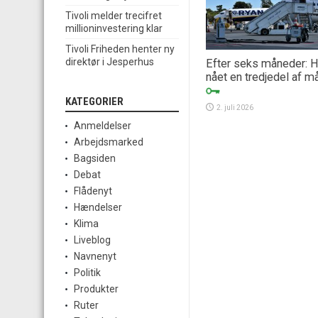
Tivoli melder trecifret
millioninvestering klar
Tivoli Friheden henter ny
direktør i Jesperhus
Efter seks måneder: H
nået en tredjedel af m
KATEGORIER
2. juli 2026
Anmeldelser
Arbejdsmarked
Bagsiden
Debat
Flådenyt
Hændelser
Klima
Liveblog
Navnenyt
Politik
Produkter
Ruter