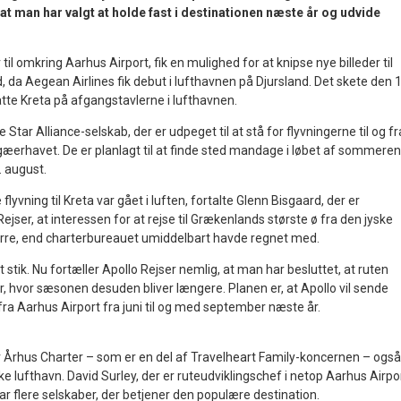
 at man har valgt at holde fast i destinationen næste år og udvide
 til omkring Aarhus Airport, fik en mulighed for at knipse nye billeder til
 da Aegean Airlines fik debut i lufthavnen på Djursland. Det skete den 1
satte Kreta på afgangstavlerne i lufthavnen.
Star Alliance-selskab, der er udpeget til at stå for flyvningerne til og fr
gæerhavet. De er planlagt til at finde sted mandage i løbet af sommeren
 august.
flyvning til Kreta var gået i luften, fortalte Glenn Bisgaard, der er
ejser, at interessen for at rejse til Grækenlands største ø fra den jyske
ørre, end charterbureauet umiddelbart havde regnet med.
dt stik. Nu fortæller Apollo Rejser nemlig, at man har besluttet, at ruten
år, hvor sæsonen desuden bliver længere. Planen er, at Apollo vil sende
 fra Aarhus Airport fra juni til og med september næste år.
 Århus Charter – som er en del af Travelheart Family-koncernen – også
yske lufthavn. David Surley, der er ruteudviklingschef i netop Aarhus Airpo
ar flere selskaber, der betjener den populære destination.