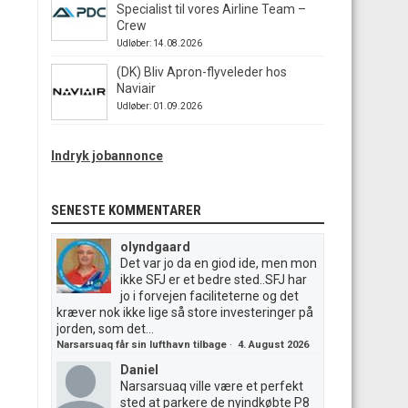
Specialist til vores Airline Team –
Crew
Udløber: 14.08.2026
(DK) Bliv Apron-flyveleder hos
Naviair
Udløber: 01.09.2026
Indryk jobannonce
SENESTE KOMMENTARER
olyndgaard
Det var jo da en giod ide, men mon
ikke SFJ er et bedre sted..SFJ har
jo i forvejen faciliteterne og det
kræver nok ikke lige så store investeringer på
jorden, som det...
Narsarsuaq får sin lufthavn tilbage
·
4. August 2026
Daniel
Narsarsuaq ville være et perfekt
sted at parkere de nyindkøbte P8