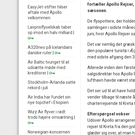
fortæller Apollo Rejser,
EasyJet-stifter hilser
sæsonen.
aftale med Apollo
velkommen
De flyspottere, der holder
Lavprisflyselskab taber
samlingen i sidste måned,
op imod en halv milliard
|
juni, hvor Apollo Rejser 
Det var nemlig det græske 
A320neo på Icelandairs
den populære turistø i Æ
danske ruter
|
med sidste afgang den 3.
Air Baltic tvunget til at
udsætte møde med
Allerede inden den første 
kreditorer
|
salgsdirektør hos Apollo R
lufthavn havde været st
Stockholm-Arlanda satte
rekord i juli
Det ser ud til at have hol
Air India har fundet sin
vender tilbage til næste 
nye topchef i Etiopien
charterrejsende til Kreta
Wizz Air flyver i rødt
Efterspørgsel vokser
trods højere omsætning
|
Udover Apollo arrangerer
rejser til Kreta fra den j
Norwegian-koncernen
glæder sig over, at man h