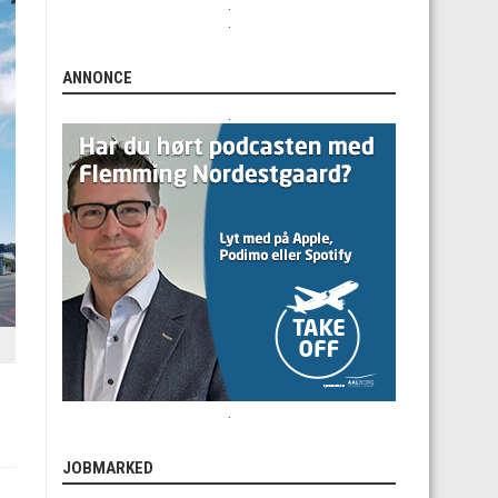
.
.
ANNONCE
.
.
JOBMARKED