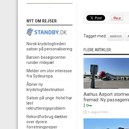
.
NYT OM REJSER
Tagget med:
AARHUS
Norsk krydstogtrederi
satser på personalisering
FLERE ARTIKLER:
Børsen-besøgscenter
runder milepæl
Melder om stor interesse
fra Sydeuropa
Åbner ny
krydstogtdestination
Aarhus Airport storme
Satser på unge: Hotel har
fremad: Ny passagerr
løst
|
rekrutteringsproblem
3. august 2026
Rekordforbrug dækker
over dyrere
forretningsrejser