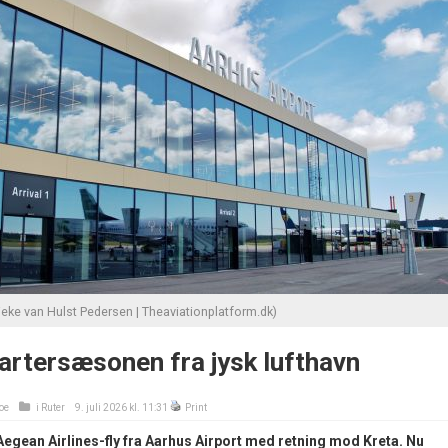
ieke van Hulst Pedersen | Theaviationplatform.dk)
artersæsonen fra jysk lufthavn
oe
i
Ruter
9. juli 2026 kl. 11:31
Print
e Aegean Airlines-fly fra Aarhus Airport med retning mod Kreta. Nu