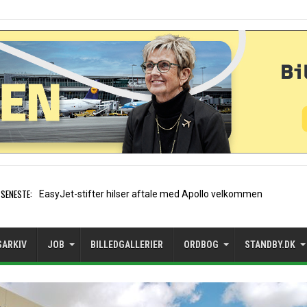
SENESTE:
Air France etablerer A320-s
SARKIV
JOB
BILLEDGALLERIER
ORDBOG
STANDBY.DK