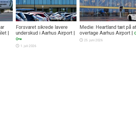
ar
Forsvaret sikrede lavere
Medie: Heartland tæt på a
ålet
|
underskud i Aarhus Airport
|
overtage Aarhus Airport
|
25. juni 2026
1. juli 2026