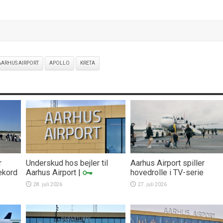
AARHUS AIRPORT
APOLLO
KRETA
r
Underskud hos bejler til
Aarhus Airport spiller
ekord
Aarhus Airport
|
hovedrolle i TV-serie
28. juli 2026
27. juli 2026