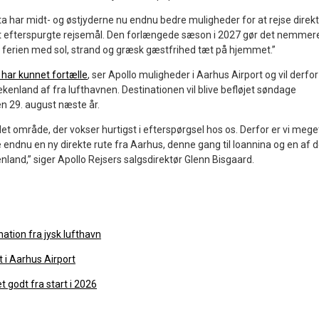
a har midt- og østjyderne nu endnu bedre muligheder for at rejse direk
t efterspurgte rejsemål. Den forlængede sæson i 2027 gør det nemmer
 ferien med sol, strand og græsk gæstfrihed tæt på hjemmet.”
 har kunnet fortælle
, ser Apollo muligheder i Aarhus Airport og vil derfor
kenland af fra lufthavnen. Destinationen vil blive befløjet søndage
en 29. august næste år.
et område, der vokser hurtigst i efterspørgsel hos os. Derfor er vi mege
e endnu en ny direkte rute fra Aarhus, denne gang til Ioannina og en af 
enland,” siger Apollo Rejsers salgsdirektør Glenn Bisgaard.
tination fra jysk lufthavn
 i Aarhus Airport
 godt fra start i 2026