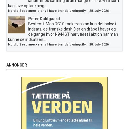
lande..imod sætning til de mange CL 215/415 som
kan lave optankning...
Nordic Seaplanes-ejer vil have brandslukningsfly
·
28. July 2026
Peter Dahlgaard
Bestemt. Men DC10 tankeren kan kun det halve i
indsats, de franske dash 8 er en dråbe i havet og
de gange hvor N944ST har været i aktion har man
kunne se indsatsen....
Nordic Seaplanes-ejer vil have brandslukningsfly
·
28. July 2026
ANNONCER
.