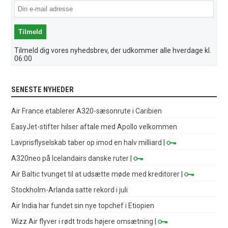
Tilmeld dig vores nyhedsbrev, der udkommer alle hverdage kl.
06:00
SENESTE NYHEDER
Air France etablerer A320-sæsonrute i Caribien
EasyJet-stifter hilser aftale med Apollo velkommen
Lavprisflyselskab taber op imod en halv milliard
|
A320neo på Icelandairs danske ruter
|
Air Baltic tvunget til at udsætte møde med kreditorer
|
Stockholm-Arlanda satte rekord i juli
Air India har fundet sin nye topchef i Etiopien
Wizz Air flyver i rødt trods højere omsætning
|