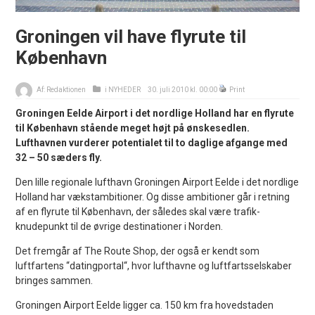
Groningen vil have flyrute til
København
Af:
Redaktionen
i
NYHEDER
30. juli 2010 kl. 00:00
Print
Groningen Eelde Airport i det nordlige Holland har en flyrute
til København stående meget højt på ønskesedlen.
Lufthavnen vurderer potentialet til to daglige afgange med
32 – 50 sæders fly.
Den lille regionale lufthavn Groningen Airport Eelde i det nordlige
Holland har vækstambitioner. Og disse ambitioner går i retning
af en flyrute til København, der således skal være trafik-
knudepunkt til de øvrige destinationer i Norden.
Det fremgår af The Route Shop, der også er kendt som
luftfartens “datingportal“, hvor lufthavne og luftfartsselskaber
bringes sammen.
Groningen Airport Eelde ligger ca. 150 km fra hovedstaden