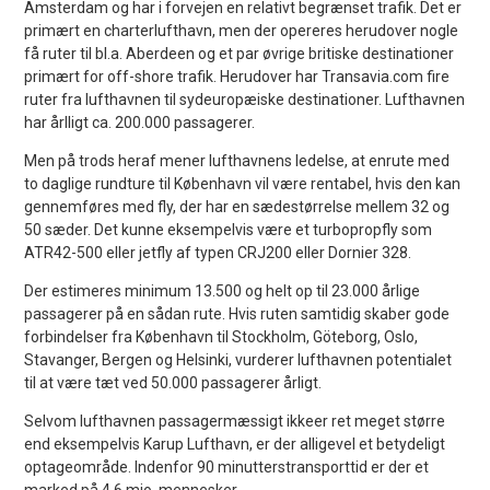
Amsterdam og har i forvejen en relativt begrænset trafik. Det er
primært en charterlufthavn, men der opereres herudover nogle
få ruter til bl.a. Aberdeen og et par øvrige britiske destinationer
primært for off-shore trafik. Herudover har Transavia.com fire
ruter fra lufthavnen til sydeuropæiske destinationer. Lufthavnen
har årlligt ca. 200.000 passagerer.
Men på trods heraf mener lufthavnens ledelse, at enrute med
to daglige rundture til København vil være rentabel, hvis den kan
gennemføres med fly, der har en sædestørrelse mellem 32 og
50 sæder. Det kunne eksempelvis være et turbopropfly som
ATR42-500 eller jetfly af typen CRJ200 eller Dornier 328.
Der estimeres minimum 13.500 og helt op til 23.000 årlige
passagerer på en sådan rute. Hvis ruten samtidig skaber gode
forbindelser fra København til Stockholm, Göteborg, Oslo,
Stavanger, Bergen og Helsinki, vurderer lufthavnen potentialet
til at være tæt ved 50.000 passagerer årligt.
Selvom lufthavnen passagermæssigt ikkeer ret meget større
end eksempelvis Karup Lufthavn, er der alligevel et betydeligt
optageområde. Indenfor 90 minutterstransporttid er der et
marked på 4,6 mio. mennesker.