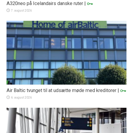
A320neo på Icelandairs danske ruter
|
7. august 2026
Air Baltic tvunget til at udsætte møde med kreditorer
|
6. august 2026