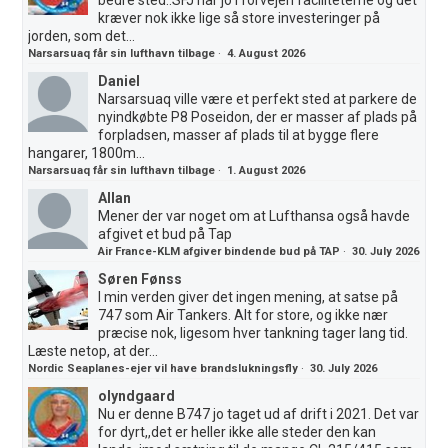
kræver nok ikke lige så store investeringer på
jorden, som det...
Narsarsuaq får sin lufthavn tilbage
·
4. August 2026
Daniel
Narsarsuaq ville være et perfekt sted at parkere de
nyindkøbte P8 Poseidon, der er masser af plads på
forpladsen, masser af plads til at bygge flere
hangarer, 1800m...
Narsarsuaq får sin lufthavn tilbage
·
1. August 2026
Allan
Mener der var noget om at Lufthansa også havde
afgivet et bud på Tap
Air France-KLM afgiver bindende bud på TAP
·
30. July 2026
Søren Fønss
I min verden giver det ingen mening, at satse på
747 som Air Tankers. Alt for store, og ikke nær
præcise nok, ligesom hver tankning tager lang tid.
Læste netop, at der...
Nordic Seaplanes-ejer vil have brandslukningsfly
·
30. July 2026
olyndgaard
Nu er denne B747 jo taget ud af drift i 2021. Det var
for dyrt,,det er heller ikke alle steder den kan