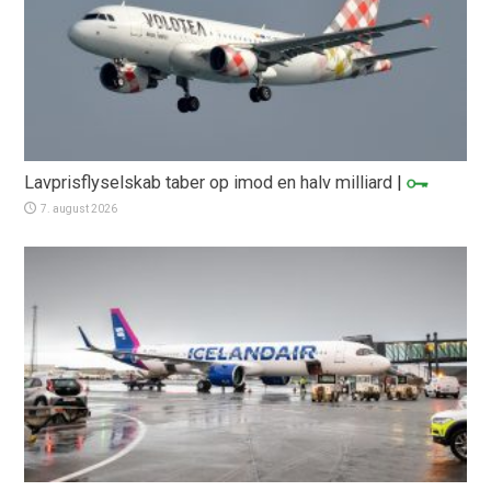
Lavprisflyselskab taber op imod en halv milliard
|
7. august 2026