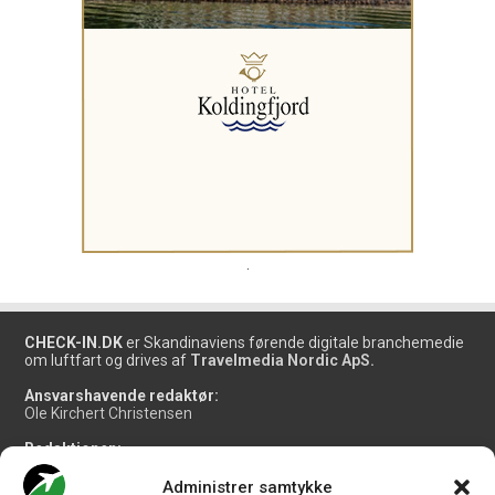
.
CHECK-IN.DK
er Skandinaviens førende digitale branchemedie
om luftfart og drives af
Travelmedia Nordic ApS.
Ansvarshavende redaktør:
Ole Kirchert Christensen
Redaktionen:
Christian Granhøj Skouboe
Henrik Baumgarten
Administrer samtykke